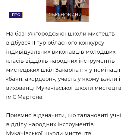
Стиль життя
ЗАКАРПАТСЬКІ НОВИНИ
Втрачений Ужгород
На базі Ужгородської школи мистецтв
Втрачений Ужгород (відеоверсія)
відбувся II тур обласного конкурсу
індивідуальних виконавців молодших
класів відділів народних інструментів
ЗАКАРПАТСЬКІ НОВИНИ
мистецьких шкіл Закарпаття у номінації
«баян, акордеон», участь у якому взяли і
вихованці Мукачівської школи мистецтв
НОВИНИ ЗАХІДНОЇ УКРАЇНИ
ім.С.Мартона.
ФОТО
Приємно відзначити, що талановиті учні
відділу народних інструментів
Мукачівської школи мистецтв