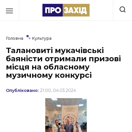
Перейти
до
РУБРИКИ
вмісту
Економіка
»
Головна
Культура
Здоров’я
Талановиті мукачівські
баяністи отримали призові
Культура
місця на обласному
Освіта
музичному конкурсі
Події
Опубліковано:
21:00, 04.03.2024
Політика
Соціум
Спорт