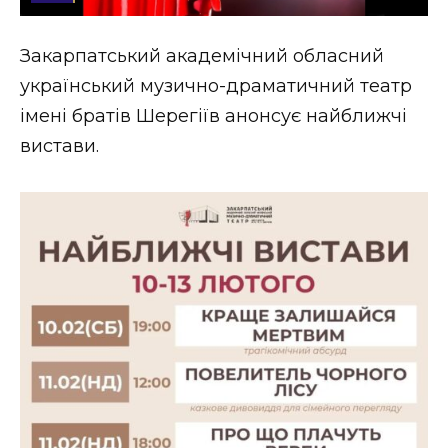
Стиль життя
Закарпатський академічний обласний
Втрачений Ужгород
український музично-драматичний театр
Втрачений Ужгород (відеоверсія)
імені братів Шерегіїв анонсує найближчі
вистави.
ЗАКАРПАТСЬКІ НОВИНИ
НОВИНИ ЗАХІДНОЇ УКРАЇНИ
ФОТО