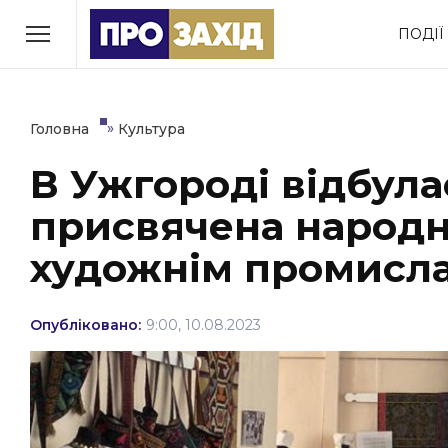
Перейти
ПОДІЇ
до
РУБРИКИ
вмісту
Економіка
Здоров’я
»
Головна
Культура
В Ужгороді відбула
Політика
Соціум
присвячена народн
Втрачений Ужгород
(відеоверсія)
художнім промисла
Опубліковано:
9:00, 10.08.2023
ЗАКАРПАТСЬКІ НОВИНИ