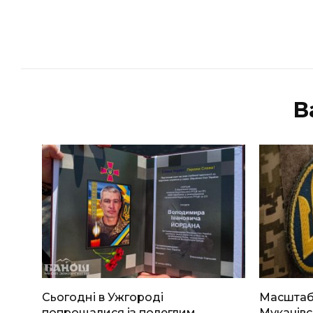
В
Сьогодні в Ужгороді
Масштабн
попрощалися із полеглим
Мукачівс