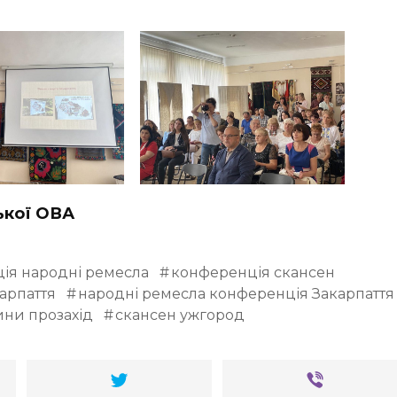
ької ОВА
ія народні ремесла
конференція скансен
арпаття
народні ремесла конференція Закарпаття
ини прозахід
скансен ужгород