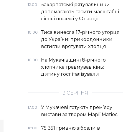
Закарпатські рятувальники
12:00
допомагають гасити масштабні
лісові пожежі у Франції
Тиса винесла 17-річного угорця
10:00
до України: прикордонники
встигли врятувати хлопця
На Мукачівщині 8-річного
10:00
хлопчика травмував кінь:
дитину госпіталізували
3 СЕРПНЯ
У Мукачеві готують прем’єру
17:00
вистави за твором Марії Матіос
75 351 гривню зібрали в
16:00