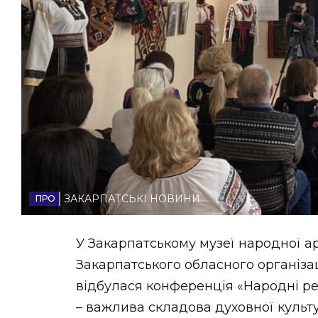
НОВИНИ ЗАХІДНОЇ УКРАЇНИ
ФОТО
ВІДЕО
ЗАКАРПАТСЬКІ НОВИНИ
У Закарпатському музеї народної арх
Закарпатського обласного організа
відбулася конференція «Народні р
– важлива складова духовної культу