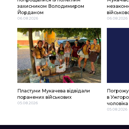
захисником Володимиром
незаконн
Йорданом
військов
06.08.2026
06.08.2026
Пластуни Мукачева відвідали
Погрожу
поранених військових
в Ужгоро
05.08.2026
чоловіка
05.08.2026