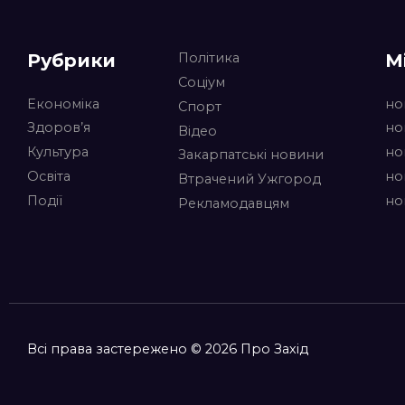
Рубрики
М
Політика
Соціум
Економіка
но
Спорт
Здоров’я
но
Відео
Культура
но
Закарпатські новини
Освіта
но
Втрачений Ужгород
Події
но
Рекламодавцям
Всі права застережено © 2026 Про Захід