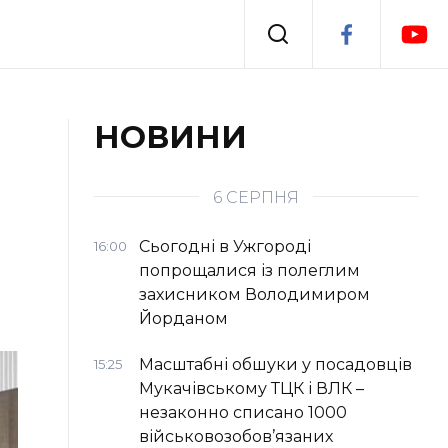
Події
НОВИНИ
я
Втрачений Ужгород
6 СЕРПНЯ
Сьогодні в Ужгороді
16:00
попрощалися із полеглим
захисником Володимиром
Йорданом
Масштабні обшуки у посадовців
15:25
Мукачівському ТЦК і ВЛК –
незаконно списано 1000
військовозобов’язаних