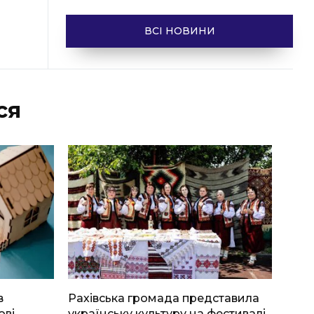
ВСІ НОВИНИ
ся
в
Рахівська громада представила
ові
українську культуру на фестивалі