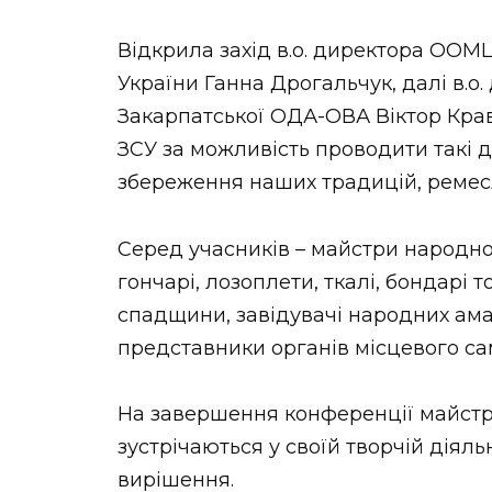
Відкрила захід в.о. директора ООМ
України Ганна Дрогальчук, далі в.о
Закарпатської ОДА-ОВА Віктор Крав
ЗСУ за можливість проводити такі д
збереження наших традицій, ремесл
Серед учасників – майстри народно
гончарі, лозоплети, ткалі, бондарі т
спадщини, завідувачі народних ама
представники органів місцевого с
На завершення конференції майстр
зустрічаються у своїй творчій діял
вирішення.