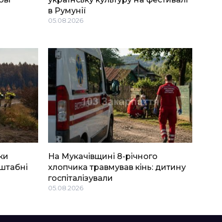
в Румунії
05.08.2026
ки
На Мукачівщині 8-річного
штабні
хлопчика травмував кінь: дитину
госпіталізували
05.08.2026