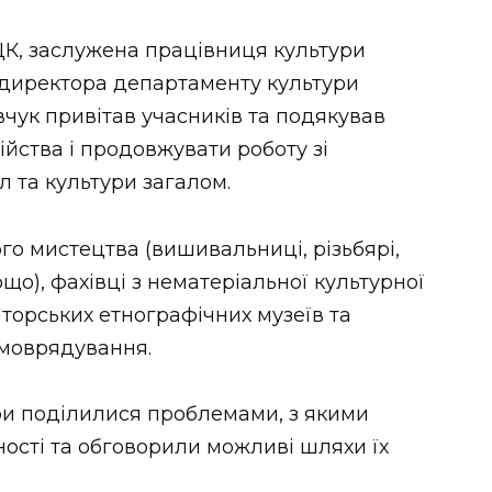
ЦК, заслужена працівниця культури
. директора департаменту культури
чук привітав учасників та подякував
ійства і продовжувати роботу зі
 та культури загалом.
го мистецтва (вишивальниці, різьбярі,
ощо), фахівці з нематеріальної культурної
торських етнографічних музеїв та
амоврядування.
и поділилися проблемами, з якими
ьності та обговорили можливі шляхи їх