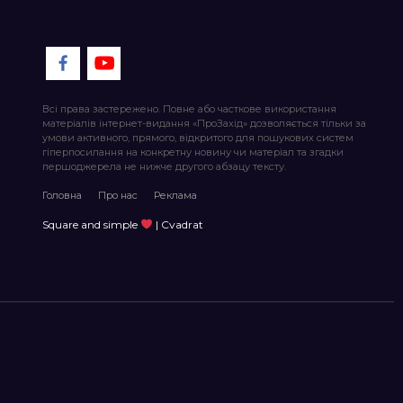
Всі права застережено. Повне або часткове використання
матеріалів інтернет-видання «ПроЗахід» дозволяється тільки за
умови активного, прямого, відкритого для пошукових систем
гіперпосилання на конкретну новину чи матеріал та згадки
першоджерела не нижче другого абзацу тексту.
Головна
Про нас
Реклама
Square and simple
| Cvadrat