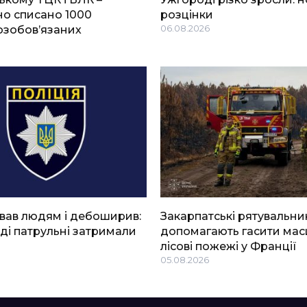
о списано 1000
розцінки
озобов’язаних
06.08.2026
вав людям і дебоширив:
Закарпатські рятувальни
ді патрульні затримали
допомагають гасити мас
лісові пожежі у Франції
05.08.2026