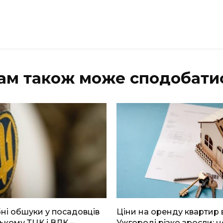
ам також може сподобати
і обшуки у посадовців
Ціни на оренду квартир 
ькому ТЦК і ВЛК –
Ужгороді різко зросли: н