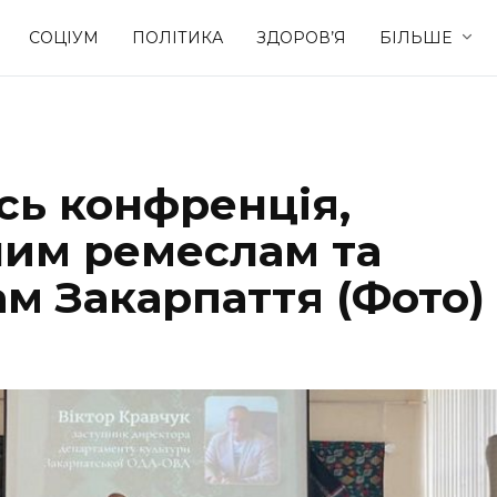
СОЦІУМ
ПОЛІТИКА
ЗДОРОВ’Я
БІЛЬШЕ
Культура
Освіта
сь конфренція,
Спорт
Стиль житт
им ремеслам та
м Закарпаття (Фото)