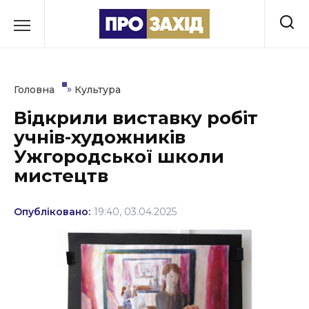
Перейти
до
РУБРИКИ
вмісту
Економіка
»
Головна
Культура
Здоров’я
Відкрили виставку робіт
учнів-художників
Культура
Ужгородської школи
Освіта
мистецтв
Події
Опубліковано:
19:40, 03.04.2025
Політика
Соціум
Спорт