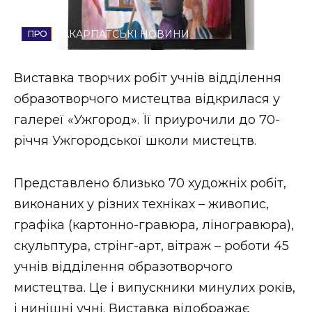
Стиль життя
ЗАКАРПАТСЬКІ НОВИНИ
Втрачений Ужгород
Виставка творчих робіт учнів відділення
Втрачений Ужгород (відеоверсія)
образотворчого мистецтва відкрилася у
галереї «Ужгород». Її приурочили до 70-
річчя Ужгородської школи мистецтв.
ЗАКАРПАТСЬКІ НОВИНИ
Представлено близько 70 художніх робіт,
виконаних у різних техніках – живопис,
НОВИНИ ЗАХІДНОЇ УКРАЇНИ
графіка (картонно-гравюра, ліногравюра),
скульптура, стрінг-арт, вітраж – роботи 45
ФОТО
учнів відділення образотворчого
мистецтва. Це і випускники минулих років,
і нинішні учні. Виставка відображає