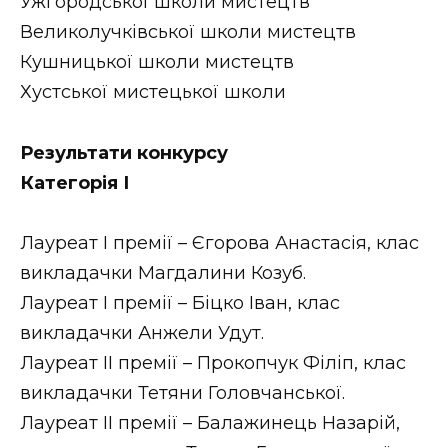
Ужгородської школи мистецтв
Великолучківської школи мистецтв
Кушницької школи мистецтв
Хустської мистецької школи
Результати конкурсу
Категорія І
Лауреат І премії – Єгорова Анастасія, клас
викладачки Магдалини Козуб.
Лауреат І премії – Біцко Іван, клас
викладачки Анжели Удут.
Лауреат ІІ премії – Прокопчук Філіп, клас
викладачки Тетяни Головчанської.
Лауреат ІІ премії – Балажинець Назарій,