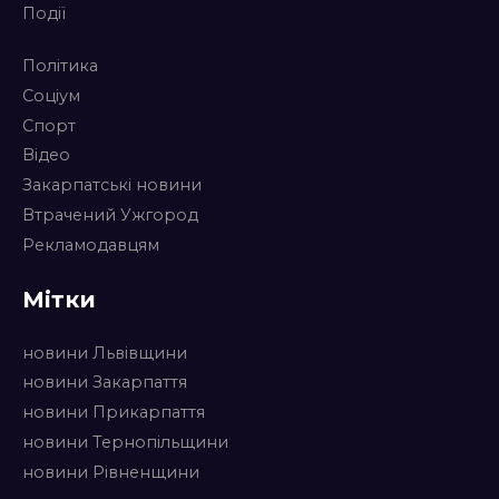
Події
Політика
Соціум
Спорт
Відео
Закарпатські новини
Втрачений Ужгород
Рекламодавцям
Мітки
новини Львівщини
новини Закарпаття
новини Прикарпаття
новини Тернопільщини
новини Рівненщини