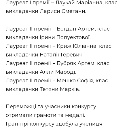
Лауреат І премії – Лаукай Маріанна, клас
викладачки Лариси Сметани.
Лауреат ІІ премії – Богдан Артем, клас
викладачки Ірини Полуектової.
Лауреат ІІ премії – Криж Юліанна, клас
викладачки Наталії Геревич.
Лауреат ІІ премії – Бубряк Артем, клас
викладачки Алли Мароді.
Лауреат ІІ премії – Мешко Софія, клас
викладачки Тетяни Марків.
Переможці та учасники конкурсу
отримали грамоти та медалі.
Гран-прі конкурсу здобула учениця