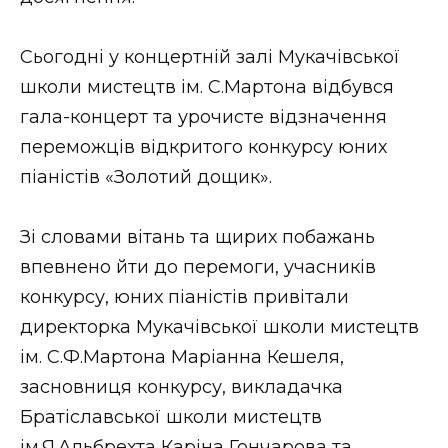
ВІДЕО
Сьогодні у концертній залі Мукачівської
школи мистецтв ім. С.Мартона відбувся
гала-концерт та урочисте відзначення
переможців відкритого конкурсу юних
піаністів «Золотий дощик».
Зі словами вітань та щирих побажань
впевнено йти до перемоги, учасників
конкурсу, юних піаністів привітали
директорка Мукачівської школи мистецтв
ім. С.Ф.Мартона Маріанна Кешеля,
засновниця конкурсу, викладачка
Братіславської школи мистецтв
ім.Я.Альбрехта Каріна Гончарова та