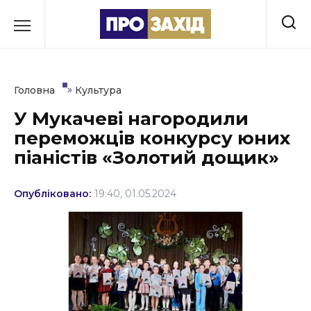
Перейти
до
РУБРИКИ
вмісту
Економіка
»
Головна
Культура
Здоров’я
У Мукачеві нагородили
переможців конкурсу юних
Культура
піаністів «Золотий дощик»
Освіта
Опубліковано:
19:40, 01.05.2024
Події
Політика
Соціум
Спорт