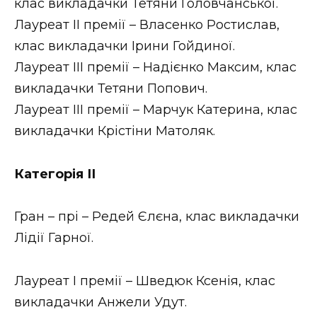
клас викладачки Тетяни Головчанської.
Лауреат ІІ премії – Власенко Ростислав,
клас викладачки Ірини Гойдиної.
Лауреат ІІІ премії – Надієнко Максим, клас
викладачки Тетяни Попович.
Лауреат ІІІ премії – Марчук Катерина, клас
викладачки Крістіни Матоляк.
Категорія ІІ
Гран – прі – Редей Єлєна, клас викладачки
Лідії Гарної.
Лауреат І премії – Шведюк Ксенія, клас
викладачки Анжели Удут.