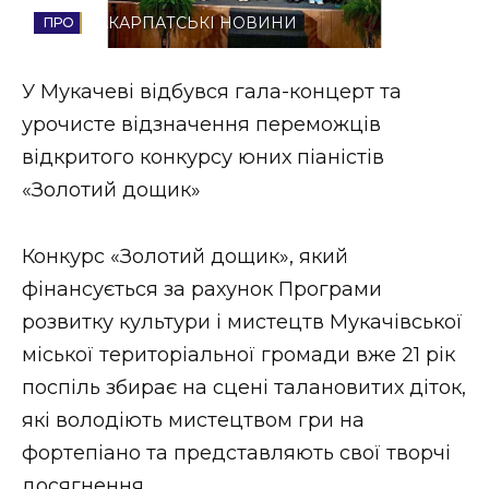
ЗАКАРПАТСЬКІ НОВИНИ
Стиль життя
Втрачений Ужгород
У Мукачеві відбувся гала-концерт та
урочисте відзначення переможців
Втрачений Ужгород (відеоверсія)
відкритого конкурсу юних піаністів
«Золотий дощик»
ЗАКАРПАТСЬКІ НОВИНИ
Конкурс «Золотий дощик», який
фінансується за рахунок Програми
розвитку культури і мистецтв Мукачівської
НОВИНИ ЗАХІДНОЇ УКРАЇНИ
міської територіальної громади вже 21 рік
поспіль збирає на сцені талановитих діток,
ФОТО
які володіють мистецтвом гри на
фортепіано та представляють свої творчі
досягнення.