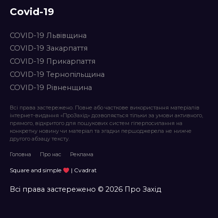
Covid-19
COVID-19 Львівщина
COVID-19 Закарпаття
COVID-19 Прикарпаття
COVID-19 Тернопільщина
COVID-19 Рівненщина
Всі права застережено. Повне або часткове використання матеріалів
інтернет-видання «ПроЗахід» дозволяється тільки за умови активного,
прямого, відкритого для пошукових систем гіперпосилання на
конкретну новину чи матеріал та згадки першоджерела не нижче
другого абзацу тексту.
Головна
Про нас
Реклама
Square and simple
| Cvadrat
Всі права застережено © 2026 Про Захід