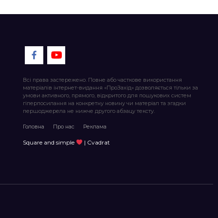
Всі права застережено. Повне або часткове використання
матеріалів інтернет-видання «ПроЗахід» дозволяється тільки за
умови активного, прямого, відкритого для пошукових систем
гіперпосилання на конкретну новину чи матеріал та згадки
першоджерела не нижче другого абзацу тексту.
Головна
Про нас
Реклама
Square and simple
| Cvadrat