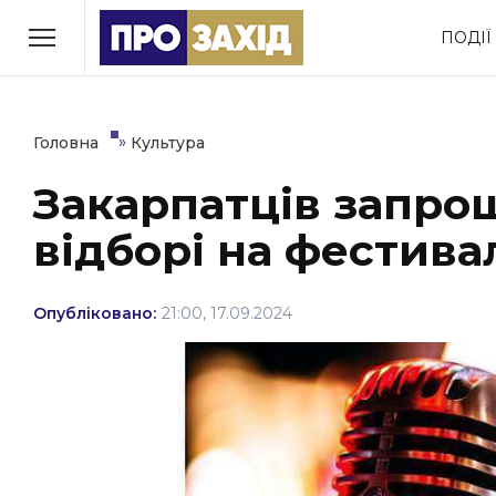
Перейти
ПОДІЇ
до
РУБРИКИ
вмісту
Економіка
Здоров’я
»
Головна
Культура
Закарпатців запрош
Політика
Соціум
відборі на фестива
Втрачений Ужгород
(відеоверсія)
Опубліковано:
21:00, 17.09.2024
ЗАКАРПАТСЬКІ НОВИНИ