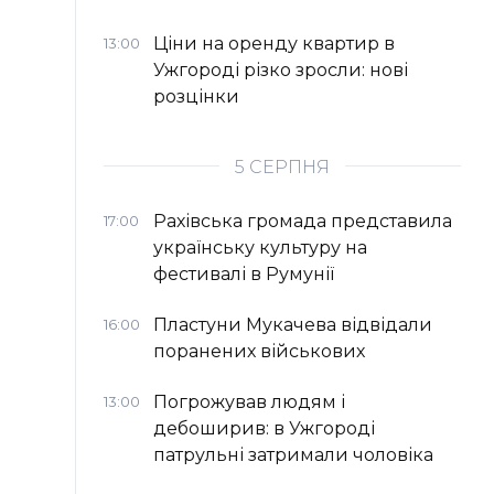
Ціни на оренду квартир в
13:00
Ужгороді різко зросли: нові
розцінки
5 СЕРПНЯ
Рахівська громада представила
17:00
українську культуру на
фестивалі в Румунії
Пластуни Мукачева відвідали
16:00
поранених військових
Погрожував людям і
13:00
дебоширив: в Ужгороді
патрульні затримали чоловіка