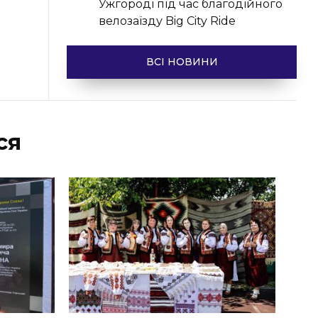
Ужгороді під час благодійного
велозаїзду Big Сity Ride
ВСІ НОВИНИ
ся