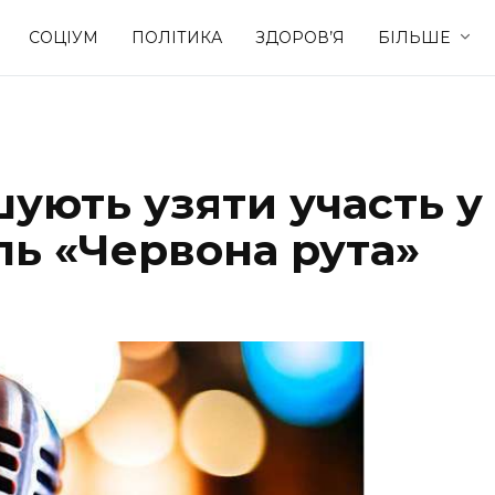
СОЦІУМ
ПОЛІТИКА
ЗДОРОВ’Я
БІЛЬШЕ
Культура
Освіта
ують узяти участь у
Спорт
Стиль житт
ль «Червона рута»