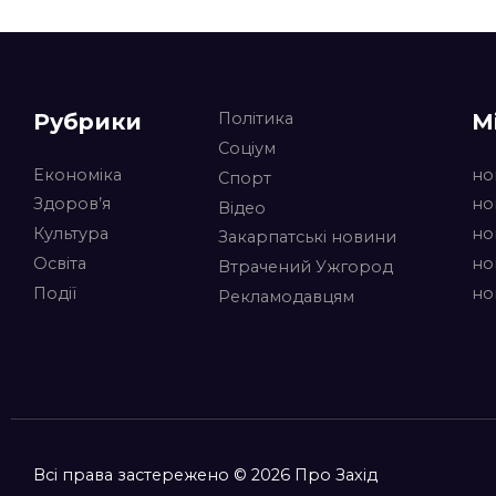
Рубрики
М
Політика
Соціум
Економіка
но
Спорт
Здоров’я
но
Відео
Культура
но
Закарпатські новини
Освіта
но
Втрачений Ужгород
Події
но
Рекламодавцям
Всі права застережено © 2026 Про Захід