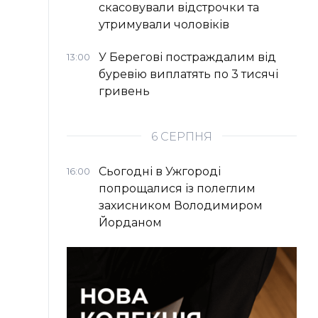
скасовували відстрочки та
утримували чоловіків
У Берегові постраждалим від
13:00
буревію виплатять по 3 тисячі
гривень
6 СЕРПНЯ
Сьогодні в Ужгороді
16:00
попрощалися із полеглим
захисником Володимиром
Йорданом