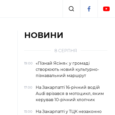
Події
НОВИНИ
я
Втрачений Ужгород
8 СЕРПНЯ
«Пізнай Ясіня»: у громаді
19:00
створюють новий культурно-
пізнавальний маршрут
На Закарпатті 16-річний водій
17:00
Audi врізався в мотоцикл, яким
керував 10-річний хлопчик
На Закарпатті у ТЦК незаконно
15:00