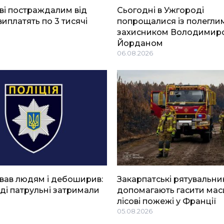
ві постраждалим від
Сьогодні в Ужгороді
виплатять по 3 тисячі
попрощалися із полегли
захисником Володимир
Йорданом
06.08.2026
вав людям і дебоширив:
Закарпатські рятувальни
ді патрульні затримали
допомагають гасити мас
лісові пожежі у Франції
05.08.2026