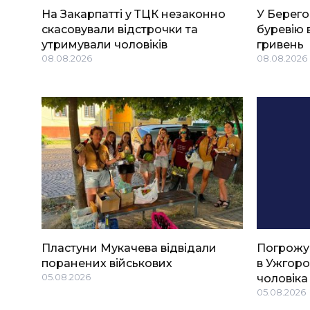
На Закарпатті у ТЦК незаконно
У Берего
скасовували відстрочки та
буревію 
утримували чоловіків
гривень
08.08.2026
08.08.2026
Пластуни Мукачева відвідали
Погрожу
поранених військових
в Ужгоро
05.08.2026
чоловіка
05.08.2026