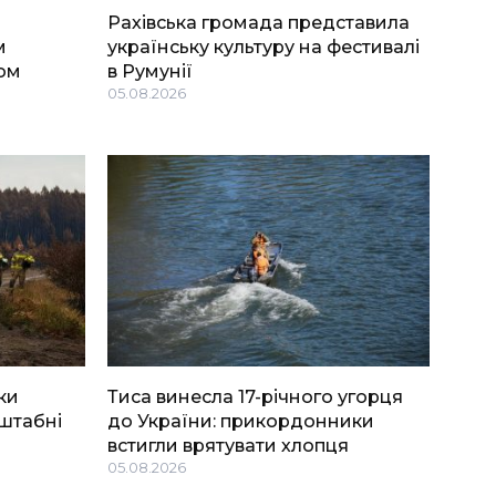
Рахівська громада представила
м
українську культуру на фестивалі
ом
в Румунії
05.08.2026
ки
Тиса винесла 17-річного угорця
штабні
до України: прикордонники
встигли врятувати хлопця
05.08.2026