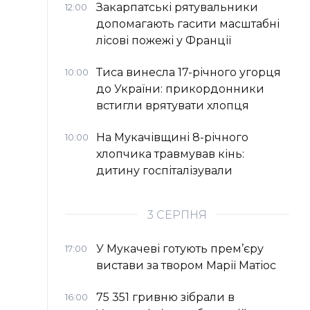
Закарпатські рятувальники
12:00
допомагають гасити масштабні
лісові пожежі у Франції
Тиса винесла 17-річного угорця
10:00
до України: прикордонники
встигли врятувати хлопця
На Мукачівщині 8-річного
10:00
хлопчика травмував кінь:
дитину госпіталізували
3 СЕРПНЯ
У Мукачеві готують прем’єру
17:00
вистави за твором Марії Матіос
75 351 гривню зібрали в
16:00