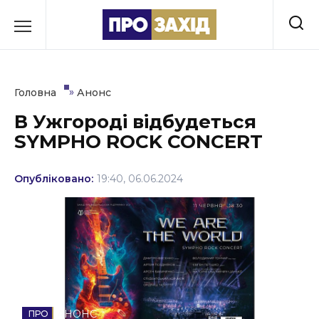
Перейти
до
РУБРИКИ
вмісту
Економіка
»
Головна
Анонс
Здоров’я
В Ужгороді відбудеться
SYMPHO ROCK CONCERT
Культура
Освіта
Опубліковано:
19:40, 06.06.2024
Події
Політика
Соціум
Спорт
АНОНС