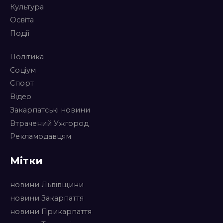
Культура
Освіта
Події
Політика
Соціум
Спорт
Відео
Закарпатські новини
Втрачений Ужгород
Рекламодавцям
Мітки
новини Львівщини
новини Закарпаття
новини Прикарпаття