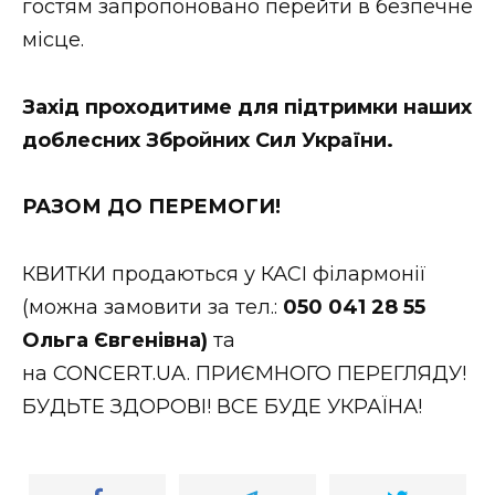
гостям запропоновано перейти в безпечне
місце.
Захід проходитиме для пі
дтримки наши
х
доблесних Збройних Сил України.
РАЗОМ ДО
ПЕРЕМОГИ!
КВИТКИ продаються у КАСІ філармонії
(можна замовити за тел.:
05
0 041 28 55
Ольга Є
вгенівна)
та
на CONCERT.UA. ПРИЄМНОГО ПЕРЕГЛЯДУ!
БУДЬТЕ ЗДОРОВІ! ВСЕ БУДЕ УКРАЇНА!