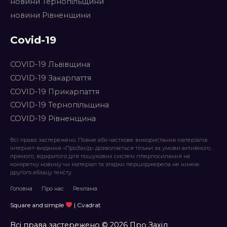
новини Тернопільщини
новини Рівненщини
Covid-19
COVID-19 Львівщина
COVID-19 Закарпаття
COVID-19 Прикарпаття
COVID-19 Тернопільщина
COVID-19 Рівненщина
Всі права застережено. Повне або часткове використання матеріалів
інтернет-видання «ПроЗахід» дозволяється тільки за умови активного,
прямого, відкритого для пошукових систем гіперпосилання на
конкретну новину чи матеріал та згадки першоджерела не нижче
другого абзацу тексту.
Головна
Про нас
Реклама
Square and simple
| Cvadrat
Всі права застережено © 2026 Про Захід