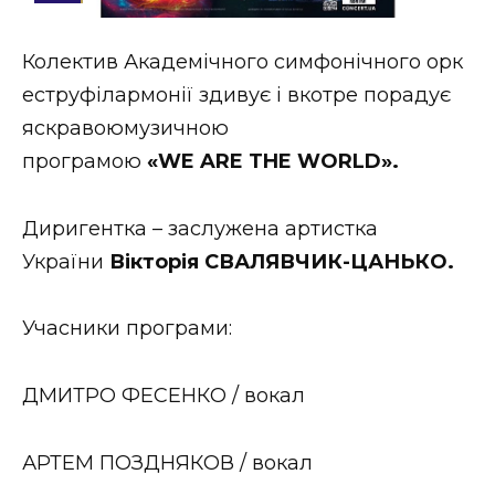
Стиль життя
Колектив Академічного симфонічного орк
Втрачений Ужгород
еструфілармонії здивує і вкотре порадує
Втрачений Ужгород (відеоверсія)
яскравоюмузичною
програмою
«
WE
ARE
THE
WORLD
»
.
Диригентка – заслужена артистка
ЗАКАРПАТСЬКІ НОВИНИ
України
Вікто
рія
С
В
АЛЯВЧИК
-ЦАН
ЬК
О
.
НОВИНИ ЗАХІДНОЇ УКРАЇНИ
Учасники програми:
ДМИТРО ФЕСЕНКО / вокал
ФОТО
АРТЕМ ПОЗДНЯКОВ / вокал