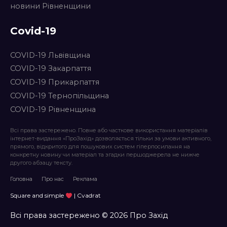
новини Рівненщини
Covid-19
COVID-19 Львівщина
COVID-19 Закарпаття
COVID-19 Прикарпаття
COVID-19 Тернопільщина
COVID-19 Рівненщина
Всі права застережено. Повне або часткове використання матеріалів
інтернет-видання «ПроЗахід» дозволяється тільки за умови активного,
прямого, відкритого для пошукових систем гіперпосилання на
конкретну новину чи матеріал та згадки першоджерела не нижче
другого абзацу тексту.
Головна
Про нас
Реклама
Square and simple
| Cvadrat
Всі права застережено © 2026 Про Захід