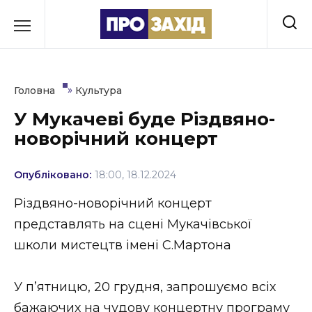
Перейти
до
РУБРИКИ
вмісту
Економіка
»
Головна
Культура
Здоров’я
У Мукачеві буде Різдвяно-
новорічний концерт
Культура
Освіта
Опубліковано:
18:00, 18.12.2024
Події
Різдвяно-новорічний концерт
представлять на сцені Мукачівської
Політика
школи мистецтв імені С.Мартона
Соціум
У пʼятницю, 20 грудня, запрошуємо всіх
Спорт
бажаючих на чудову концертну програму