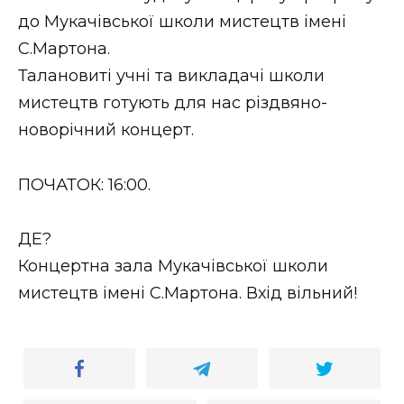
Стиль життя
до Мукачівської школи мистецтв імені
С.Мартона.
Втрачений Ужгород
Талановиті учні та викладачі школи
мистецтв готують для нас різдвяно-
Втрачений Ужгород (відеоверсія)
новорічний концерт.
ПОЧАТОК: 16:00.
ЗАКАРПАТСЬКІ НОВИНИ
ДЕ?
Концертна зала Мукачівської школи
НОВИНИ ЗАХІДНОЇ УКРАЇНИ
мистецтв імені С.Мартона. Вхід вільний!
ФОТО