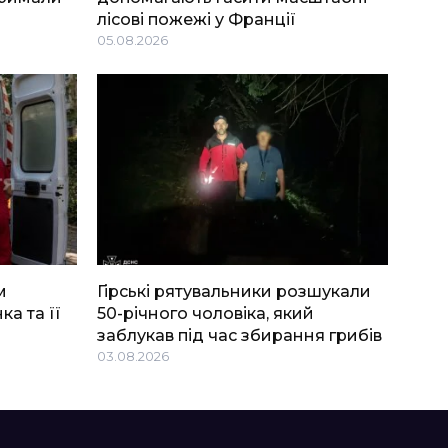
лісові пожежі у Франції
05.08.2026
м
Гірські рятувальники розшукали
ка та її
50-річного чоловіка, який
заблукав під час збирання грибів
03.08.2026