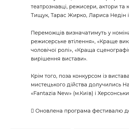
театрознавці, режисери, актори та 
Тищук, Тарас Жирко, Лариса Недін і
Переможців визначатимуть у номіна
режисерське втілення», «Краще вик
чоловічої ролі», «Краща сценограф
вирішення вистави».
Крім того, поза конкурсом із виста
мистецького дійства долучились Н
«Fantazia New» (м.Київ) і Херсонсь
 Оновлена програма фестивалю до