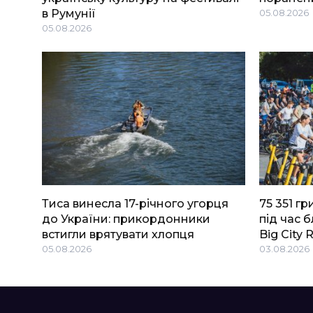
в Румунії
05.08.2026
05.08.2026
Тиса винесла 17-річного угорця
75 351 г
до України: прикордонники
під час 
встигли врятувати хлопця
Big Сity 
05.08.2026
03.08.2026