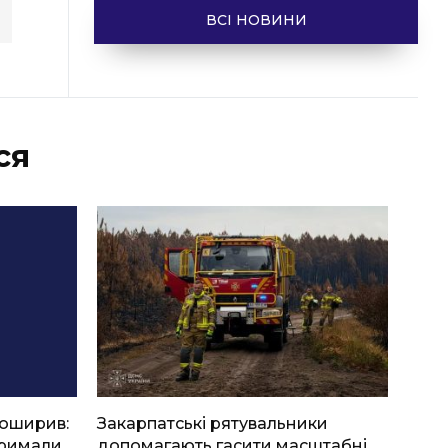
ВСІ НОВИНИ
ся
боширив:
Закарпатські рятувальники
тримали
допомагають гасити масштабні