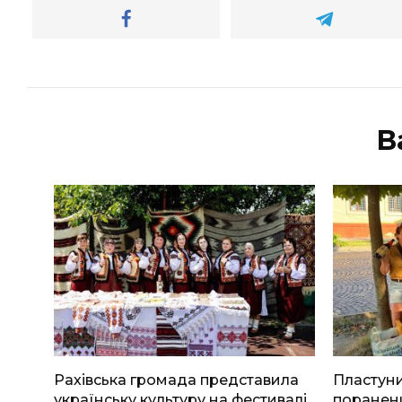
В
Рахівська громада представила
Пластуни
українську культуру на фестивалі
поранени