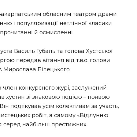
Закарпатським обласним театром драми
нню і популяризації нетлінної класики
 прочитанні й осмисленні.
Хуста Василь Губаль та голова Хустської
гою передав вітання від т.в.о. голови
 Мирослава Білецького.
 член конкурсного журі, заслужений
в хустян зі знаковою подією – появою
ін подякував усім колективам за участь,
мистецьких робіт, а самому «Відлунню
я серед найбільш престижних