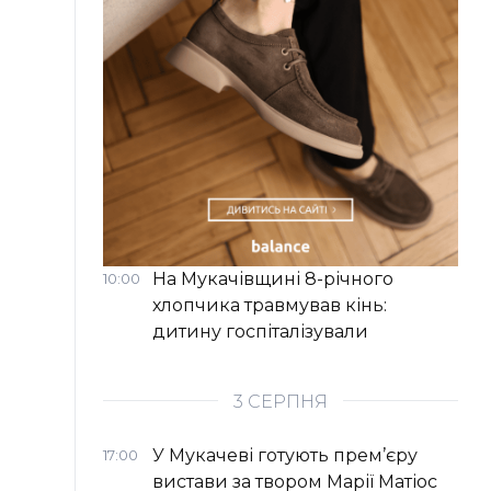
На Мукачівщині 8-річного
10:00
хлопчика травмував кінь:
дитину госпіталізували
3 СЕРПНЯ
У Мукачеві готують прем’єру
17:00
вистави за твором Марії Матіос