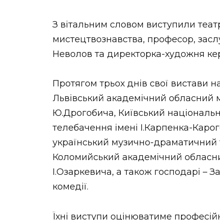
З вітальним словом виступили теат
мистецтвознавства, професор, засл
Неволов та директорка-художня ке
Протягом трьох днів свої вистави н
Львівський академічний обласний 
Ю.Дрогобича, Київський національни
телебачення імені І.Карпенка-Каро
український музично-драматичний теа
Коломийський академічний обласни
І.Озаркевича, а також господарі – 
комедії.
Їхні виступи оцінюватиме професійне