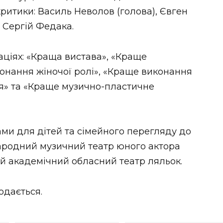
критики: Василь Неволов (голова), Євген
 Сергій Федака.
ціях: «Краща вистава», «Краще
онання жіночої ролі», «Краще виконання
ія» та «Краще музично-пластичне
вами для дітей та сімейного перегляду до
ародний музичний театр юного актора
кий академічний обласний театр ляльок.
дається.