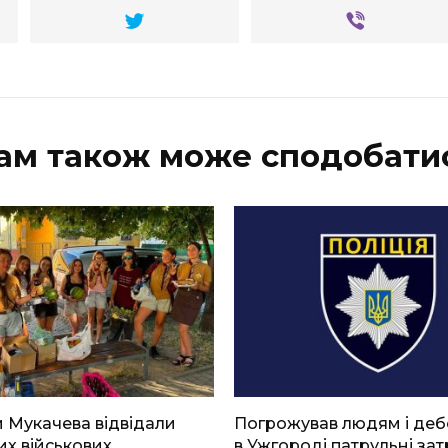
ам також може сподобати
 Мукачева відвідали
Погрожував людям і де
х військових
в Ужгороді патрульні за