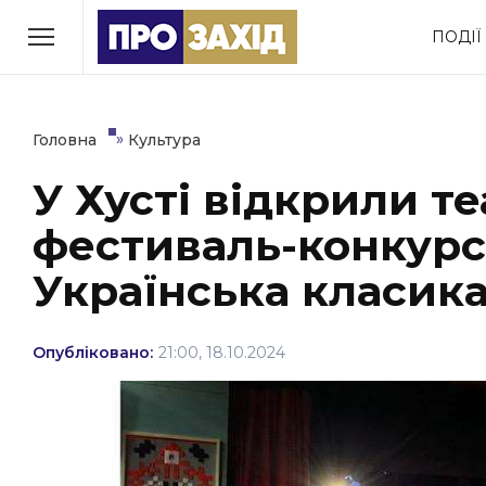
Перейти
ПОДІЇ
до
РУБРИКИ
вмісту
Економіка
Здоров’я
»
Головна
Культура
У Хусті відкрили т
Політика
Соціум
фестиваль-конкурс 
Втрачений Ужгород
(відеоверсія)
Українська класика
Опубліковано:
21:00, 18.10.2024
ЗАКАРПАТСЬКІ НОВИНИ