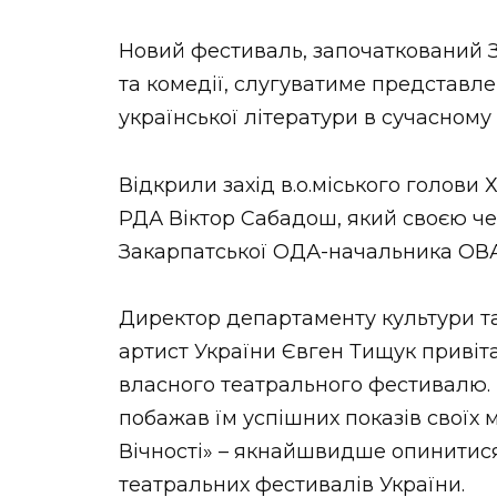
Новий фестиваль, започаткований 
та комедії, слугуватиме представле
української літератури в сучасному
Відкрили захід в.о.міського голови 
РДА Віктор Сабадош, який своєю чер
Закарпатської ОДА-начальника ОВА
Директор департаменту культури та
артист України Євген Тищук привіта
власного театрального фестивалю. В
побажав їм успішних показів своїх 
Вічності» – якнайшвидше опинитис
театральних фестивалів України.