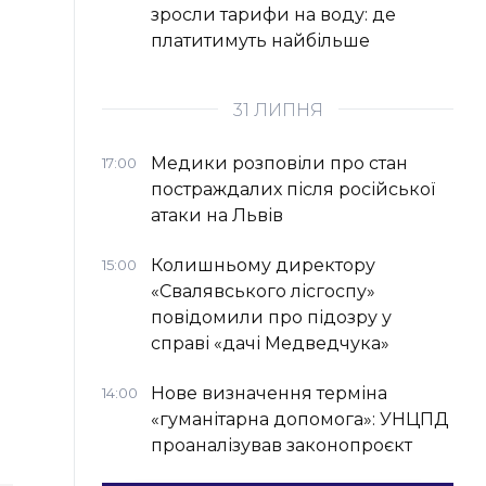
зросли тарифи на воду: де
платитимуть найбільше
31 ЛИПНЯ
Медики розповіли про стан
17:00
постраждалих після російської
атаки на Львів
Колишньому директору
15:00
«Свалявського лісгоспу»
повідомили про підозру у
справі «дачі Медведчука»
Нове визначення терміна
14:00
«гуманітарна допомога»: УНЦПД
проаналізував законопроєкт