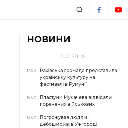
Події
НОВИНИ
я
Втрачений Ужгород
5 СЕРПНЯ
Рахівська громада представила
17:00
українську культуру на
фестивалі в Румунії
Пластуни Мукачева відвідали
16:00
поранених військових
Погрожував людям і
13:00
дебоширив: в Ужгороді