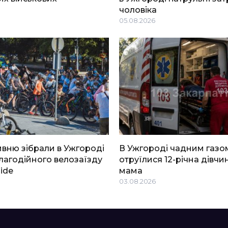
чоловіка
05.08.2026
ривню зібрали в Ужгороді
В Ужгороді чадним газо
благодійного велозаїзду
отруїлися 12-річна дівчин
Ride
мама
03.08.2026