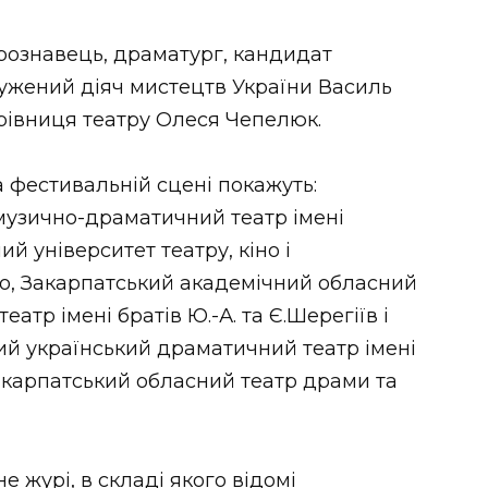
рознавець, драматург, кандидат
ужений діяч мистецтв України Василь
рівниця театру Олеся Чепелюк.
а фестивальній сцені покажуть:
музично-драматичний театр імені
й університет театру, кіно і
го, Закарпатський академічний обласний
тр імені братів Ю.-А. та Є.Шерегіїв і
й український драматичний театр імені
Закарпатський обласний театр драми та
 журі, в складі якого відомі