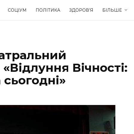
СОЦІУМ
ПОЛІТИКА
ЗДОРОВ’Я
БІЛЬШЕ
Культура
Освіта
еатральний
Спорт
Стиль житт
«Відлуння Вічності:
 сьогодні»