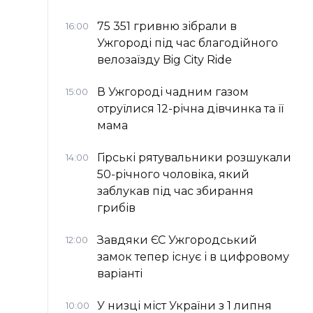
75 351 гривню зібрали в
16:00
Ужгороді під час благодійного
велозаїзду Big Сity Ride
В Ужгороді чадним газом
15:00
отруїлися 12-річна дівчинка та її
мама
Гірські рятувальники розшукали
14:00
50-річного чоловіка, який
заблукав під час збирання
грибів
Завдяки ЄС Ужгородський
12:00
замок тепер існує і в цифровому
варіанті
У низці міст України з 1 липня
10:00