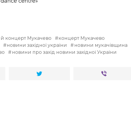
dance centre»
ий концерт Мукачево
концерт Мукачево
новини західної україни
новини мукачівщина
во
новини про захід новини західної України