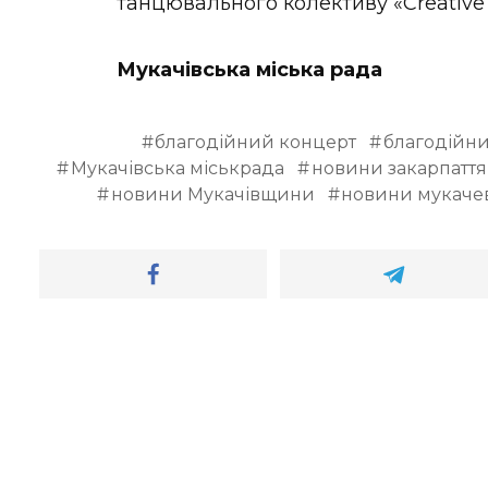
танцювального колективу «Creative 
Мукачівська міська рада
благодійний концерт
благодійн
Мукачівська міськрада
новини закарпаття
новини Мукачівщини
новини мукаче