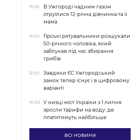
В Ужгороді чадним газом
15:00
отруїлися 12-річна дівчинка та її
мама
Гірські рятувальники розшукали
14:00
50-річного чоловіка, який
заблукав під час збирання
грибів
Завдяки ЄС Ужгородський
12:00
замок тепер існує і в цифровому
варіанті
У низці міст України з 1 липня
10:00
зросли тарифи на воду: де
платитимуть найбільше
ВСІ НОВИНИ