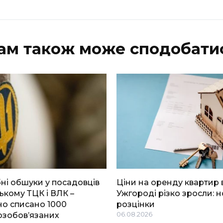
ам також може сподобати
і обшуки у посадовців
Ціни на оренду квартир 
ькому ТЦК і ВЛК –
Ужгороді різко зросли: н
о списано 1000
розцінки
озобов’язаних
06.08.2026