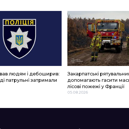
вав людям і дебоширив:
Закарпатські рятувальни
ді патрульні затримали
допомагають гасити мас
лісові пожежі у Франції
05.08.2026