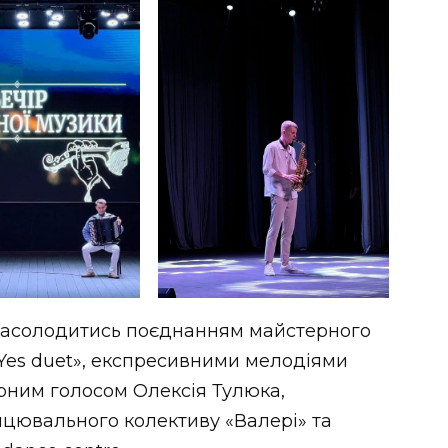
и насолодитись поєднанням майстерного
«Yes duet», експресивними мелодіями
рним голосом Олексія Тулюка,
цювального колективу «Валері» та