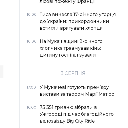
лісові пожежі у Франції
Тиса винесла 17-річного угорця
10:00
до України: прикордонники
встигли врятувати хлопця
На Мукачівщині 8-річного
10:00
хлопчика травмував кінь:
дитину госпіталізували
3 СЕРПНЯ
У Мукачеві готують прем’єру
17:00
вистави за твором Марії Матіос
75 351 гривню зібрали в
16:00
Ужгороді під час благодійного
велозаїзду Big Сity Ride