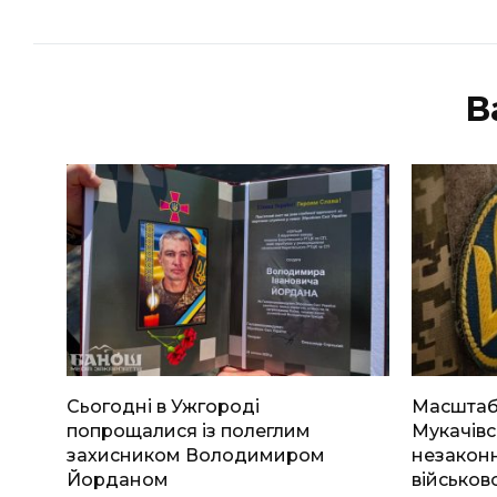
В
Сьогодні в Ужгороді
Масштабн
попрощалися із полеглим
Мукачівс
захисником Володимиром
незаконн
Йорданом
військов