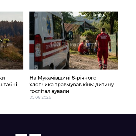
ки
На Мукачівщині 8-річного
штабні
хлопчика травмував кінь: дитину
госпіталізували
05.08.2026