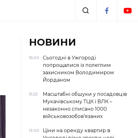
Події
НОВИНИ
я
Втрачений Ужгород
Сьогодні в Ужгороді
16:00
попрощалися із полеглим
захисником Володимиром
Йорданом
Масштабні обшуки у посадовців
15:25
Мукачівському ТЦК і ВЛК –
незаконно списано 1000
військовозобов’язаних
Ціни на оренду квартир в
13:00
Ужгороді різко зросли: нові