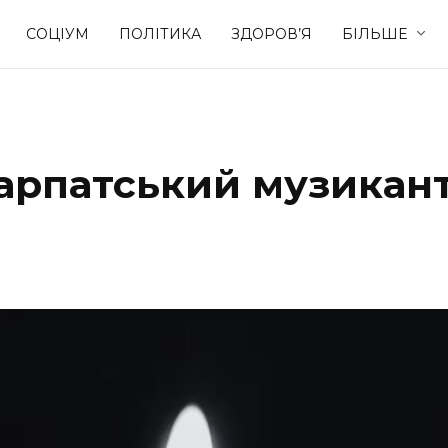
СОЦІУМ
ПОЛІТИКА
ЗДОРОВ’Я
БІЛЬШЕ
Культура
Освіта
арпатський музикан
Спорт
Стиль житт