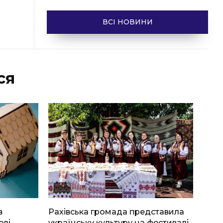
ВСІ НОВИНИ
ся
в
Рахівська громада представила
ові
українську культуру на фестивалі