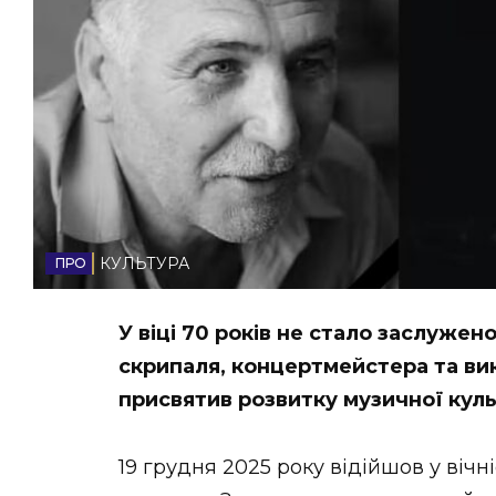
НОВИНИ ЗАХІДНОЇ УКРАЇНИ
ФОТО
ВІДЕО
КУЛЬТУРА
У віці 70 років не стало заслужен
скрипаля, концертмейстера та вик
присвятив розвитку музичної куль
19 грудня 2025 року відійшов у віч