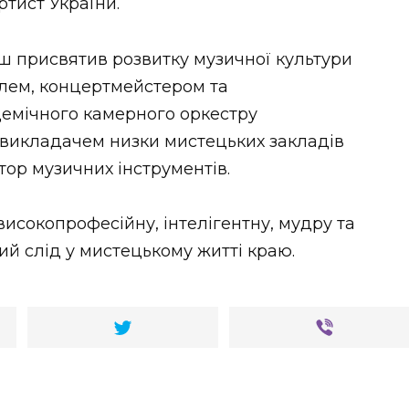
ртист України.
ш присвятив розвитку музичної культури
алем, концертмейстером та
емічного камерного оркестру
, викладачем низки мистецьких закладів
тор музичних інструментів.
високопрофесійну, інтелігентну, мудру та
й слід у мистецькому житті краю.