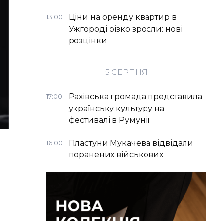
Ціни на оренду квартир в
13:00
Ужгороді різко зросли: нові
розцінки
5 СЕРПНЯ
Рахівська громада представила
17:00
українську культуру на
фестивалі в Румунії
Пластуни Мукачева відвідали
16:00
поранених військових