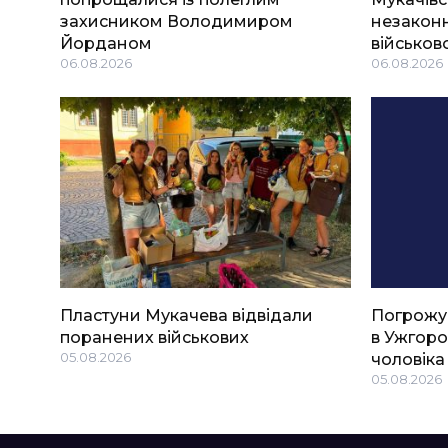
захисником Володимиром
незаконн
Йорданом
військов
06.08.2026
06.08.2026
Пластуни Мукачева відвідали
Погрожу
поранених військових
в Ужгоро
05.08.2026
чоловіка
05.08.2026