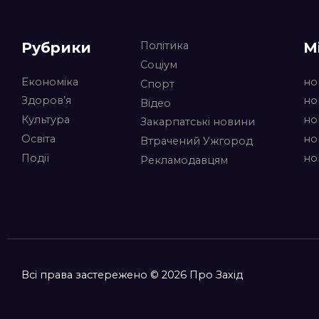
Рубрики
М
Політика
Соціум
Економіка
но
Спорт
Здоров’я
но
Відео
Культура
но
Закарпатські новини
Освіта
но
Втрачений Ужгород
Події
но
Рекламодавцям
Всі права застережено © 2026 Про Захід