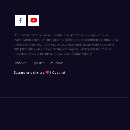
Всі права застережено. Повне або часткове використання
матеріалів інтернет-видання «ПроЗахід» дозволяється тільки за
умови активного, прямого, відкритого для пошукових систем
гіперпосилання на конкретну новину чи матеріал та згадки
першоджерела не нижче другого абзацу тексту.
Головна
Про нас
Реклама
Square and simple
| Cvadrat