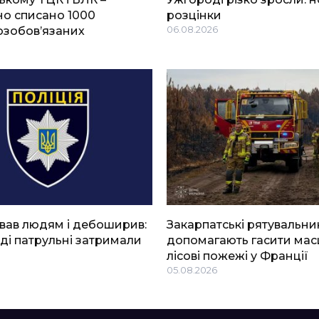
о списано 1000
розцінки
озобов’язаних
06.08.2026
вав людям і дебоширив:
Закарпатські рятувальни
ді патрульні затримали
допомагають гасити мас
лісові пожежі у Франції
05.08.2026