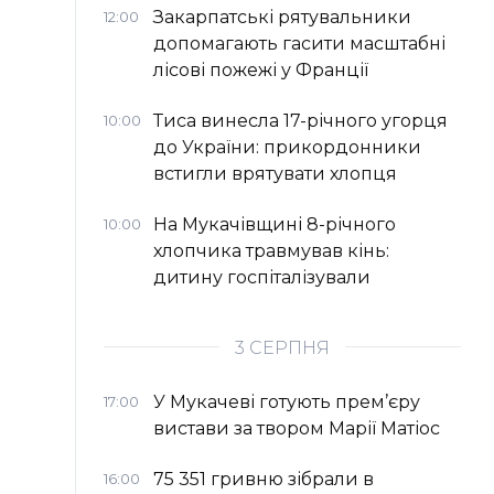
Закарпатські рятувальники
12:00
допомагають гасити масштабні
лісові пожежі у Франції
Тиса винесла 17-річного угорця
10:00
до України: прикордонники
встигли врятувати хлопця
На Мукачівщині 8-річного
10:00
хлопчика травмував кінь:
дитину госпіталізували
3 СЕРПНЯ
У Мукачеві готують прем’єру
17:00
вистави за твором Марії Матіос
75 351 гривню зібрали в
16:00