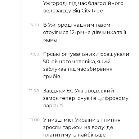
Ужгороді під час благодійного
велозаїзду Big Сity Ride
В Ужгороді чадним газом
15:00
отруїлися 12-річна дівчинка та її
мама
Гірські рятувальники розшукали
14:00
50-річного чоловіка, який
заблукав під час збирання
грибів
Завдяки ЄС Ужгородський
12:00
замок тепер існує і в цифровому
варіанті
У низці міст України з 1 липня
10:00
зросли тарифи на воду: де
платитимуть найбільше