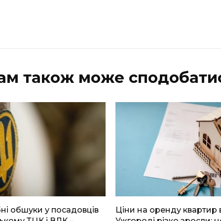
ам також може сподобати
і обшуки у посадовців
Ціни на оренду квартир 
ькому ТЦК і ВЛК –
Ужгороді різко зросли: н