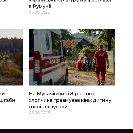
в Румунії
05.08.2026
ки
На Мукачівщині 8-річного
штабні
хлопчика травмував кінь: дитину
госпіталізували
05.08.2026