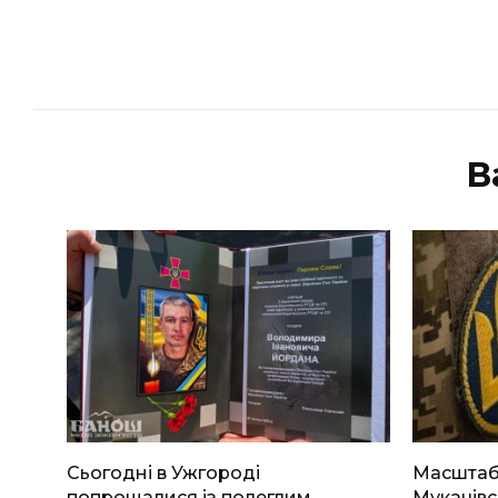
В
Сьогодні в Ужгороді
Масштабн
попрощалися із полеглим
Мукачівс