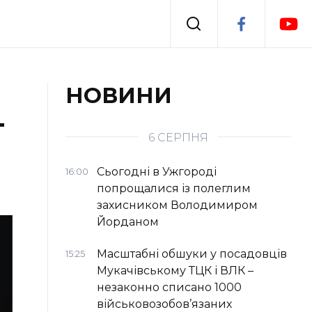
Події
НОВИНИ
т
я
Втрачений Ужгород
6 СЕРПНЯ
Сьогодні в Ужгороді
16:00
попрощалися із полеглим
захисником Володимиром
Йорданом
Масштабні обшуки у посадовців
15:25
Мукачівському ТЦК і ВЛК –
незаконно списано 1000
військовозобов’язаних