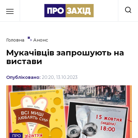
Перейти
до
РУБРИКИ
вмісту
Економіка
»
Головна
Анонс
Здоров’я
Мукачівців запрошують на
вистави
Культура
Освіта
Опубліковано:
20:20, 13.10.2023
Події
Політика
Соціум
Спорт
АНОНС