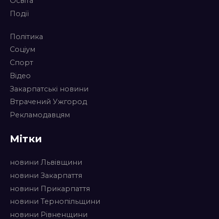
Освіта
Події
Політика
Соціум
Спорт
Відео
Закарпатські новини
Втрачений Ужгород
Рекламодавцям
Мітки
новини Львівщини
новини Закарпаття
новини Прикарпаття
новини Тернопільщини
новини Рівненщини