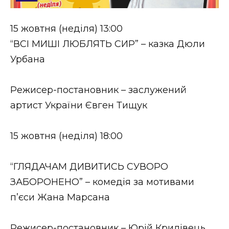
Стиль життя
15 жовтня (неділя) 13:00
Втрачений Ужгород
“ВСІ МИШІ ЛЮБЛЯТЬ СИР” – казка Дюли
Втрачений Ужгород (відеоверсія)
Урбана
Режисер-постановник – заслужений
артист України Євген Тищук
ЗАКАРПАТСЬКІ НОВИНИ
15 жовтня (неділя) 18:00
НОВИНИ ЗАХІДНОЇ УКРАЇНИ
“ГЛЯДАЧАМ ДИВИТИСЬ СУВОРО
ЗАБОРОНЕНО” – комедія за мотивами
ФОТО
п’єси Жана Марсана
Режисер-постановник – Юрій Крилівець