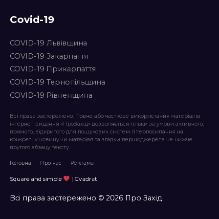
Covid-19
COVID-19 Львівщина
COVID-19 Закарпаття
COVID-19 Прикарпаття
COVID-19 Тернопільщина
COVID-19 Рівненщина
Всі права застережено. Повне або часткове використання матеріалів
інтернет-видання «ПроЗахід» дозволяється тільки за умови активного,
прямого, відкритого для пошукових систем гіперпосилання на
конкретну новину чи матеріал та згадки першоджерела не нижче
другого абзацу тексту.
Головна
Про нас
Реклама
Square and simple
| Cvadrat
Всі права застережено © 2026 Про Захід