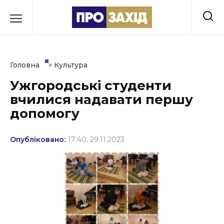
Перейти
до
РУБРИКИ
вмісту
Економіка
»
Головна
Культура
Здоров’я
Ужгородські студенти
вчилися надавати першу
Культура
допомогу
Освіта
Опубліковано:
17:40, 29.11.2023
Події
Політика
Соціум
Спорт