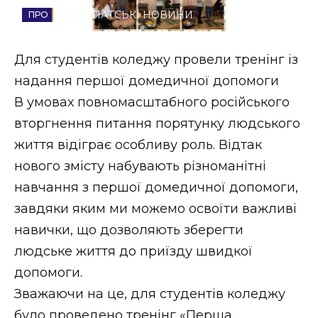
ЗАКАРПАТСЬКІ НОВИНИ
Стиль життя
Втрачений Ужгород
Для студентів коледжу провели тренінг із
надання першої домедичної допомоги
Втрачений Ужгород (відеоверсія)
В умовах повномасштабного російського
вторгнення питання порятунку людського
життя відіграє особливу роль. Відтак
ЗАКАРПАТСЬКІ НОВИНИ
нового змісту набувають різноманітні
навчання з першої домедичної допомоги,
завдяки яким ми можемо освоїти важливі
НОВИНИ ЗАХІДНОЇ УКРАЇНИ
навички, що дозволяють зберегти
людське життя до приїзду швидкої
ФОТО
допомоги.
Зважаючи на це, для студентів коледжу
було проведено тренінг «Перша