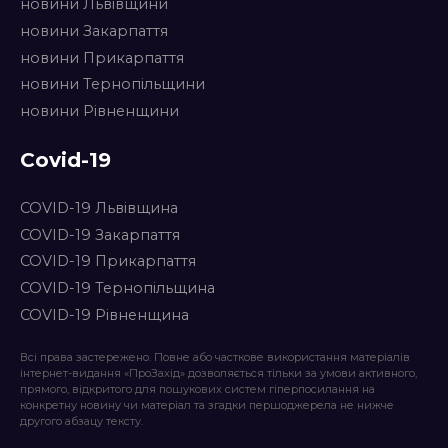
новини Львівщини
новини Закарпаття
новини Прикарпаття
новини Тернопільщини
новини Рівненщини
Covid-19
COVID-19 Львівщина
COVID-19 Закарпаття
COVID-19 Прикарпаття
COVID-19 Тернопільщина
COVID-19 Рівненщина
Всі права застережено. Повне або часткове використання матеріалів
інтернет-видання «ПроЗахід» дозволяється тільки за умови активного,
прямого, відкритого для пошукових систем гіперпосилання на
конкретну новину чи матеріал та згадки першоджерела не нижче
другого абзацу тексту.