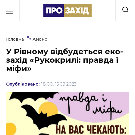
Перейти
до
РУБРИКИ
вмісту
Економіка
»
Головна
Анонс
Здоров’я
У Рівному відбудеться еко-
захід «Рукокрилі: правда і
Культура
міфи»
Освіта
Опубліковано:
18:00, 15.09.2023
Події
Політика
Соціум
Спорт