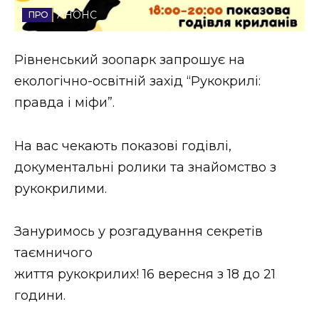
АНОНС
Стиль життя
Втрачений Ужгород
Рівненський зоопарк запрошує на
екологічно-освітній захід “Рукокрилі:
Втрачений Ужгород (відеоверсія)
правда і міфи”.
На вас чекають показові годівлі,
ЗАКАРПАТСЬКІ НОВИНИ
документальні ролики та знайомство з
рукокрилими.
НОВИНИ ЗАХІДНОЇ УКРАЇНИ
Зануримось у розгадування секретів
таємничого
ФОТО
життя рукокрилих! 16 вересня з 18 до 21
години.