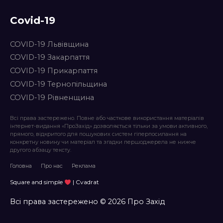
Covid-19
COVID-19 Львівщина
COVID-19 Закарпаття
COVID-19 Прикарпаття
COVID-19 Тернопільщина
COVID-19 Рівненщина
Всі права застережено. Повне або часткове використання матеріалів
інтернет-видання «ПроЗахід» дозволяється тільки за умови активного,
прямого, відкритого для пошукових систем гіперпосилання на
конкретну новину чи матеріал та згадки першоджерела не нижче
другого абзацу тексту.
Головна
Про нас
Реклама
Square and simple
| Cvadrat
Всі права застережено © 2026 Про Захід