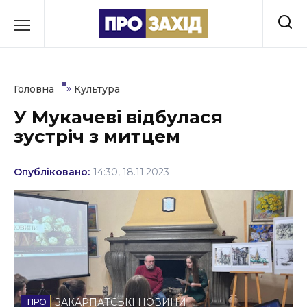
Перейти
до
РУБРИКИ
вмісту
Економіка
»
Головна
Культура
Здоров’я
У Мукачеві відбулася
зустріч з митцем
Культура
Освіта
Опубліковано:
14:30, 18.11.2023
Події
Політика
Соціум
Спорт
ЗАКАРПАТСЬКІ НОВИНИ