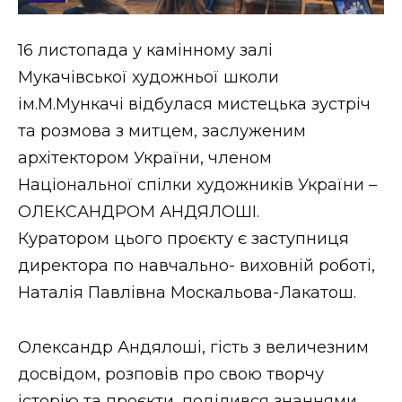
Стиль життя
16 листопада у камінному залі
Втрачений Ужгород
Мукачівської художньої школи
Втрачений Ужгород (відеоверсія)
ім.М.Мункачі відбулася мистецька зустріч
та розмова з митцем, заслуженим
архітектором України, членом
Національної спілки художників України –
ЗАКАРПАТСЬКІ НОВИНИ
ОЛЕКСАНДРОМ АНДЯЛОШІ.
Куратором цього проєкту є заступниця
НОВИНИ ЗАХІДНОЇ УКРАЇНИ
директора по навчально- виховній роботі,
Наталія Павлівна Москальова-Лакатош.
ФОТО
Олександр Андялоші, гість з величезним
досвідом, розповів про свою творчу
історію та проєкти, поділився знаннями