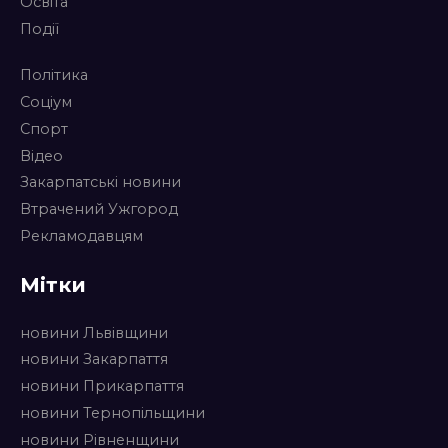
Освіта
Події
Політика
Соціум
Спорт
Відео
Закарпатські новини
Втрачений Ужгород
Рекламодавцям
Мітки
новини Львівщини
новини Закарпаття
новини Прикарпаття
новини Тернопільщини
новини Рівненщини