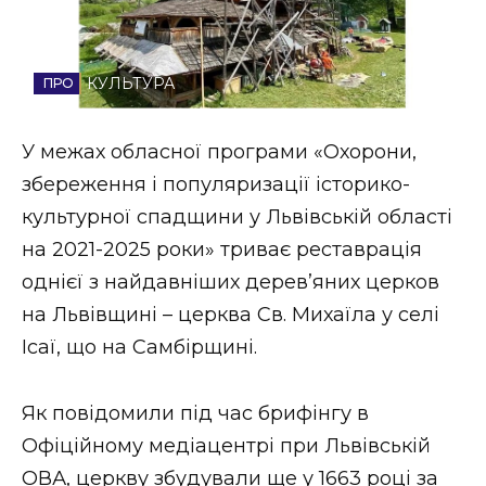
Стиль життя
Втрачений Ужгород
КУЛЬТУРА
Втрачений Ужгород (відеоверсія)
У межах обласної програми «Охорони,
збереження і популяризації історико-
культурної спадщини у Львівській області
ЗАКАРПАТСЬКІ НОВИНИ
на 2021-2025 роки» триває реставрація
однієї з найдавніших дерев’яних церков
на Львівщині – церква Св. Михаїла у селі
НОВИНИ ЗАХІДНОЇ УКРАЇНИ
Ісаї, що на Самбірщині.
ФОТО
Як повідомили під час брифінгу в
Офіційному медіацентрі при Львівській
ОВА, церкву збудували ще у 1663 році за