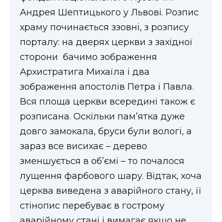
Андрея Шептицького у Львові. Розпис
храму починається ззовні, з розпису
порталу: на дверях церкви з західної
сторони бачимо зображення
Архистратига Михаїла і два
зображення апостолів Петра і Павла.
Вся площа церкви всередині також є
розписана. Оскільки пам’ятка дуже
довго замокала, бруси були вологі, а
зараз все висихає – дерево
зменшується в об’ємі – то почалося
лущення фарбового шару. Відтак, хоча
церква виведена з аварійного стану, її
стінопис перебуває в гострому
аварійному стані і вимагає якщо не