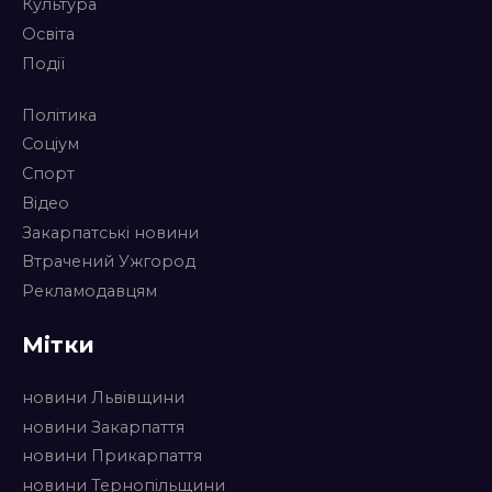
Культура
Освіта
Події
Політика
Соціум
Спорт
Відео
Закарпатські новини
Втрачений Ужгород
Рекламодавцям
Мітки
новини Львівщини
новини Закарпаття
новини Прикарпаття
новини Тернопільщини