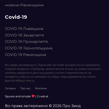
новини Рівненщини
Covid-19
COVID-19 Львівщина
COVID-19 Закарпаття
COVID-19 Прикарпаття
COVID-19 Тернопільщина
COVID-19 Рівненщина
Всі права застережено. Повне або часткове використання матеріалів
інтернет-видання «ПроЗахід» дозволяється тільки за умови активного,
прямого, відкритого для пошукових систем гіперпосилання на
конкретну новину чи матеріал та згадки першоджерела не нижче
другого абзацу тексту.
Головна
Про нас
Реклама
Square and simple
| Cvadrat
Всі права застережено © 2026 Про Захід