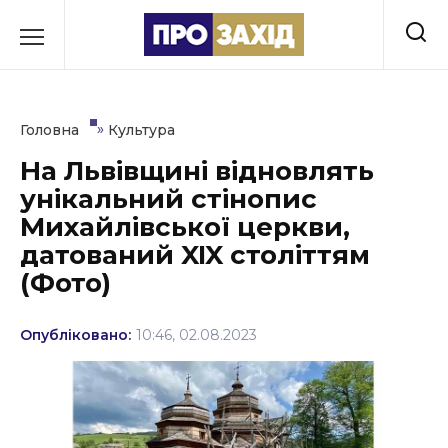
Перейти
до
РУБРИКИ
вмісту
Економіка
»
Головна
Культура
Здоров’я
На Львівщині відновлять
унікальний стінопис
Культура
Михайлівської церкви,
Освіта
датований XIX століттям
(Фото)
Події
Політика
Опубліковано:
10:46, 02.08.2023
Соціум
Спорт