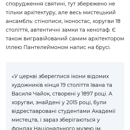
спорудження святині, тут збережено не
тільки архітектуру, але весь мистецький
ансамбль: стінописи, іконостас, хоругви 18
століття, автентичні замки та кенотаф. Є
також вигравійований самим архітектором
Іллею Пантелеймоном напис на брусі.
«У церкві збереглися ікони відомих
художників кінця 19 століття Івана та
Василя Чайок, створені у 1897 році. А
хоругви, знайдені у 2015 році, були
відреставровані студентами Академії
мистецтв, і зараз зберігаються у
фондах Національного музею ім.