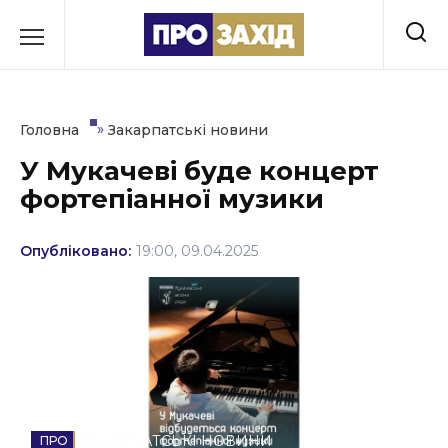
Перейти
до
РУБРИКИ
вмісту
Економіка
»
Головна
Закарпатські новини
Здоров’я
У Мукачеві буде концерт
фортепіанної музики
Культура
Освіта
Опубліковано:
19:00, 09.04.2025
Події
Політика
Соціум
Спорт
ЗАКАРПАТСЬКІ НОВИНИ