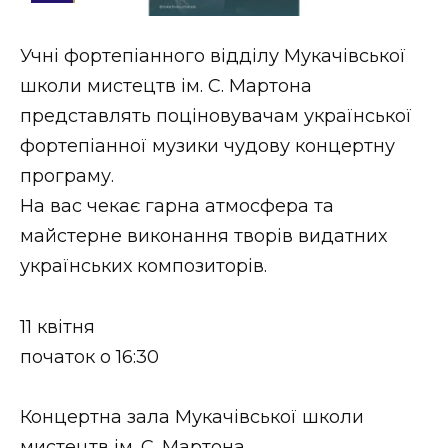
Стиль життя
Учні фортепіанного відділу Мукачівської
Втрачений Ужгород
школи мистецтв ім. С. Мартона
Втрачений Ужгород (відеоверсія)
представлять поціновувачам української
фортепіанної музики чудову концертну
програму.
На вас чекає гарна атмосфера та
ЗАКАРПАТСЬКІ НОВИНИ
майстерне виконання творів видатних
українських композиторів.
НОВИНИ ЗАХІДНОЇ УКРАЇНИ
11 квітня
початок о 16:30
ФОТО
Концертна зала Мукачівської школи
мистецтв ім. С. Мартона