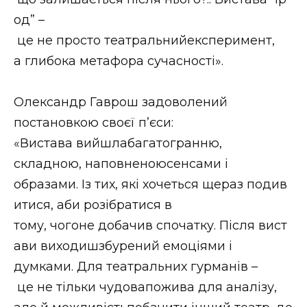
од” –
це не просто театральнийексперимент,
а глибока метафора сучасності».
Олександр Гаврош задоволений
постановкою своєї п’єси:
«Вистава вийшлабагатогранню,
складною, наповненоюсенсами і
образами. Із тих, які хочеться щераз подив
итися, аби розібратися в
тому, чогоне добачив спочатку. Після вист
ави виходишзбурений емоціями і
думками. Для театральних гурманів –
це не тільки чудовапожива для аналізу,