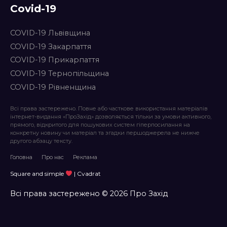
Covid-19
COVID-19 Львівщина
COVID-19 Закарпаття
COVID-19 Прикарпаття
COVID-19 Тернопільщина
COVID-19 Рівненщина
Всі права застережено. Повне або часткове використання матеріалів
інтернет-видання «ПроЗахід» дозволяється тільки за умови активного,
прямого, відкритого для пошукових систем гіперпосилання на
конкретну новину чи матеріал та згадки першоджерела не нижче
другого абзацу тексту.
Головна
Про нас
Реклама
Square and simple
| Cvadrat
Всі права застережено © 2026 Про Захід