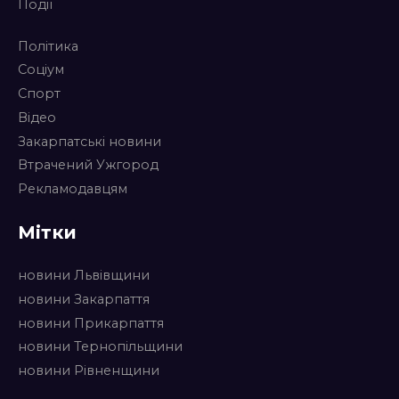
Події
Політика
Соціум
Спорт
Відео
Закарпатські новини
Втрачений Ужгород
Рекламодавцям
Мітки
новини Львівщини
новини Закарпаття
новини Прикарпаття
новини Тернопільщини
новини Рівненщини