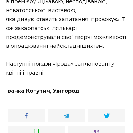
в прем’єру «цікавою, несподіваною,
новаторською; виставою,
яка дивує, ставить запитання, провокує»
. Т
ож закарпатські лялькарі
продемонстрували свої творчі можливості
в опрацюванні найскладнішихтем.
Наступні покази «Ірода» заплановані у
квітні і травні.
Іванка
Когутич
, Ужгород