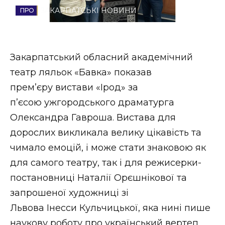
ЗАКАРПАТСЬКІ НОВИНИ
Стиль життя
Втрачений Ужгород
Закарпатський обласний академічний
Втрачений Ужгород (відеоверсія)
театр ляльок «Бавка» показав
прем’єру вистави «Ірод» за
п’єсою ужгородського драматурга
ЗАКАРПАТСЬКІ НОВИНИ
Олександра Гавроша. Вистава для
дорослих викликала велику цікавість та
чимало емоцій, і може стати знаковою як
НОВИНИ ЗАХІДНОЇ УКРАЇНИ
для самого театру, так і для режисерки-
постановниці Наталії Орєшнікової та
ФОТО
запрошеної художниці зі
Львова Інесси Кульчицької, яка нині пише
наукову роботу про український вертеп.