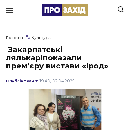
Перейти
до
РУБРИКИ
вмісту
Економіка
»
Головна
Культура
Здоров’я
Закарпатські
лялькаріпоказали
Культура
прем’єру вистави «Ірод»
Освіта
Опубліковано:
19:40, 02.04.2025
Події
Політика
Соціум
Спорт