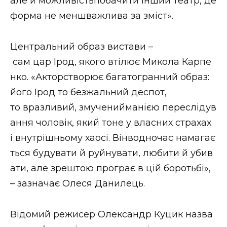
але й можливістьпобачити інший театр, де
форма не меншважлива за зміст».
Центральний образ вистави –
сам цар Ірод, якого втілює Микола Карпе
нко. «Акторстворює багатогранний образ:
його Ірод то безжальний деспот,
то вразливий, змученийманією переслідув
ання чоловік, який тоне у власних страхах
і внутрішньому хаосі. Вінводночас намагає
ться будувати й руйнувати, любити й убив
ати, але зрештою програє в цій боротьбі»,
– зазначає Олеся Данилець.
Відомий режисер Олександр Куцик назва