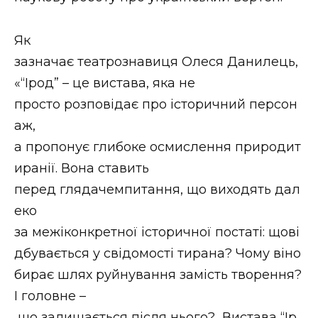
ВІДЕО
Як
зазначає театрознавиця Олеся Данилець,
«“Ірод” – це вистава, яка не
просто розповідає про історичний персон
аж,
а пропонує глибоке осмислення природит
иранії. Вона ставить
перед глядачемпитання, що виходять дал
еко
за межіконкретної історичної постаті: щові
дбувається у свідомості тирана? Чому віно
бирає шлях руйнування замість творення?
І головне –
що залишається після нього?.. Вистава “Ір