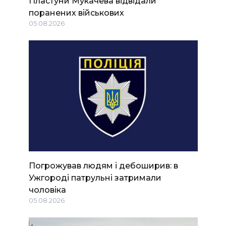
Пластуни Мукачева відвідали
поранених військових
05.08.2026
Погрожував людям і дебоширив: в
Ужгороді патрульні затримали
чоловіка
05.08.2026