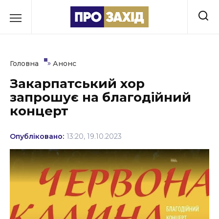
Перейти
до
РУБРИКИ
вмісту
Економіка
»
Головна
Анонс
Здоров’я
Закарпатський хор
запрошує на благодійний
Культура
концерт
Освіта
Опубліковано:
13:20, 19.10.2023
Події
Політика
Соціум
Спорт