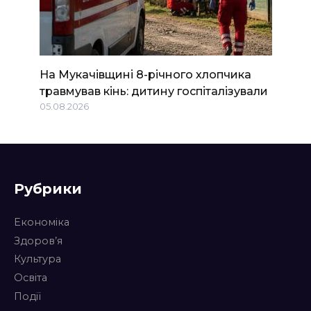
На Мукачівщині 8-річного хлопчика
травмував кінь: дитину госпіталізували
05.08.2026
Рубрики
Економіка
Здоров’я
Культура
Освіта
Події