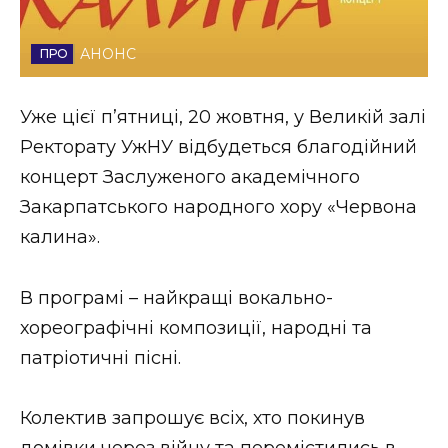
Стиль життя
АНОНС
Втрачений Ужгород
Втрачений Ужгород (відеоверсія)
Уже цієї пʼятниці, 20 жовтня, у Великій залі
Ректорату УжНУ відбудеться благодійний
концерт Заслуженого академічного
Закарпатського народного хору «Червона
ЗАКАРПАТСЬКІ НОВИНИ
калина».
НОВИНИ ЗАХІДНОЇ УКРАЇНИ
В програмі – найкращі вокально-
хореографічні композиції, народні та
патріотичні пісні.
ФОТО
Колектив запрошує всіх, хто покинув