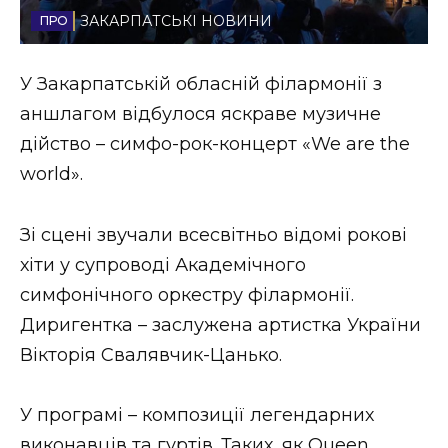
ЗАКАРПАТСЬКІ НОВИНИ
Стиль життя
Втрачений Ужгород
У Закарпатській обласній філармонії з
аншлагом відбулося яскраве музичне
Втрачений Ужгород (відеоверсія)
дійство – симфо-рок-концерт «We are the
world».
ЗАКАРПАТСЬКІ НОВИНИ
Зі сцені звучали всесвітньо відомі рокові
хіти у супроводі Академічного
симфонічного оркестру філармонії.
НОВИНИ ЗАХІДНОЇ УКРАЇНИ
Диригентка – заслужена артистка України
Вікторія Свалявчик-Цанько.
ФОТО
У програмі – композиції легендарних
виконавців та гуртів. Таких, як Queen,