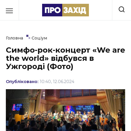
Перейти
до
РУБРИКИ
вмісту
Економіка
»
Головна
Соціум
Здоров’я
Симфо-рок-концерт «We are
the world» відбувся в
Культура
Ужгороді (Фото)
Освіта
Опубліковано:
10:40, 12.06.2024
Події
Політика
Соціум
Спорт