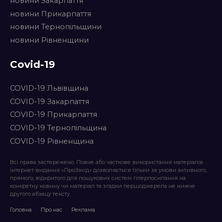
новини Закарпаття
новини Прикарпаття
новини Тернопільщини
новини Рівненщини
Covid-19
COVID-19 Львівщина
COVID-19 Закарпаття
COVID-19 Прикарпаття
COVID-19 Тернопільщина
COVID-19 Рівненщина
Всі права застережено. Повне або часткове використання матеріалів
інтернет-видання «ПроЗахід» дозволяється тільки за умови активного,
прямого, відкритого для пошукових систем гіперпосилання на
конкретну новину чи матеріал та згадки першоджерела не нижче
другого абзацу тексту.
Головна
Про нас
Реклама