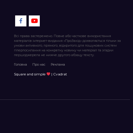
Всі права застережено. Повне або часткове використання
матеріалів інтернет-видання «ПроЗахід» дозволяється тільки за
умови активного, прямого, відкритого для пошукових систем
гіперпосилання на конкретну новину чи матеріал та згадки
першоджерела не нижче другого абзацу тексту.
Головна
Про нас
Реклама
Square and simple
| Cvadrat