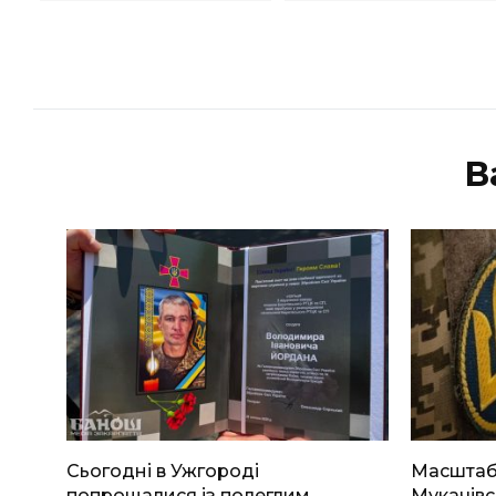
В
Сьогодні в Ужгороді
Масштабн
попрощалися із полеглим
Мукачівс