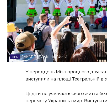
НОВИНИ ЗАХІДНОЇ УКРАЇНИ
ФОТО
ВІДЕО
ЗАКАРПАТСЬКІ НОВИНИ
У переддень Міжнародного дня танц
виступили на площі Театральній в 
Ці діти не уявляють свого життя бе
перемогу України та мир. Виступати