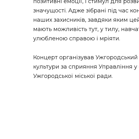
позитивні емоції, і стимул для розви
значущості. Адже зібрані під час к
наших захисників, завдяки яким цей
мають можливість тут, у тилу, навч
улюбленою справою і мріяти.
Концерт організував Ужгородський
культури за сприяння Управління у 
Ужгородської міської ради.