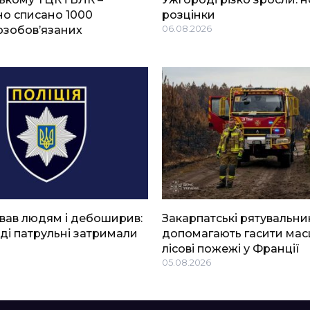
о списано 1000
розцінки
озобов’язаних
06.08.2026
вав людям і дебоширив:
Закарпатські рятувальни
ді патрульні затримали
допомагають гасити мас
лісові пожежі у Франції
05.08.2026