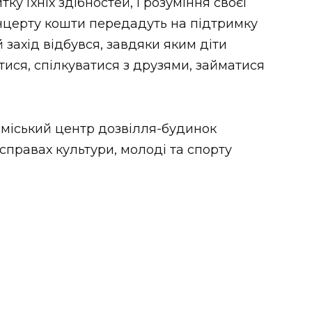
тку їхніх здібностей, і розуміння своєї
онцерту кошти передадуть на підтримку
 захід відбувся, завдяки яким діти
атися, спілкуватися з друзями, займатися
 міський центр дозвілля-будинок
справах культури, молоді та спорту