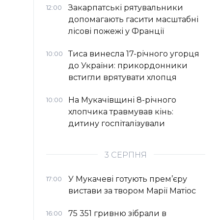
Закарпатські рятувальники
12:00
допомагають гасити масштабні
лісові пожежі у Франції
Тиса винесла 17-річного угорця
10:00
до України: прикордонники
встигли врятувати хлопця
На Мукачівщині 8-річного
10:00
хлопчика травмував кінь:
дитину госпіталізували
3 СЕРПНЯ
У Мукачеві готують прем’єру
17:00
вистави за твором Марії Матіос
75 351 гривню зібрали в
16:00