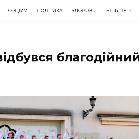
СОЦІУМ
ПОЛІТИКА
ЗДОРОВ’Я
БІЛЬШЕ
Культура
Освіта
відбувся благодійни
Спорт
Стиль житт