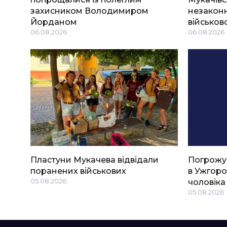
захисником Володимиром
незаконн
Йорданом
військов
06.08.2026
06.08.2026
Пластуни Мукачева відвідали
Погрожу
поранених військових
в Ужгоро
05.08.2026
чоловіка
05.08.2026