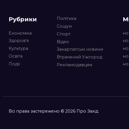
Рубрики
М
Політика
Соціум
Економіка
но
Спорт
Здоров’я
но
Відео
Культура
но
Закарпатські новини
Освіта
но
Втрачений Ужгород
Події
но
Рекламодавцям
Всі права застережено © 2026 Про Захід