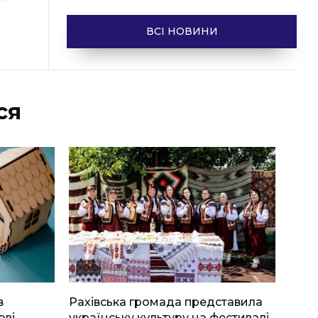
ВСІ НОВИНИ
ся
в
Рахівська громада представила
ові
українську культуру на фестивалі