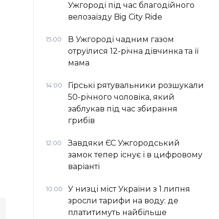
Ужгороді під час благодійного
велозаїзду Big Сity Ride
В Ужгороді чадним газом
15:00
отруїлися 12-річна дівчинка та її
мама
Гірські рятувальники розшукали
14:00
50-річного чоловіка, який
заблукав під час збирання
грибів
Завдяки ЄС Ужгородський
12:00
замок тепер існує і в цифровому
варіанті
У низці міст України з 1 липня
10:00
зросли тарифи на воду: де
платитимуть найбільше