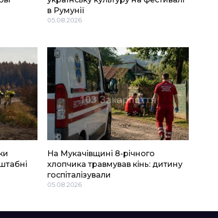
в Румунії
05.08.2026
ки
На Мукачівщині 8-річного
штабні
хлопчика травмував кінь: дитину
госпіталізували
05.08.2026