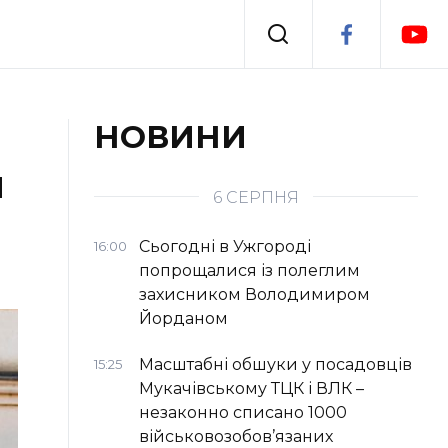
Події
НОВИНИ
й
я
Втрачений Ужгород
6 СЕРПНЯ
Сьогодні в Ужгороді
16:00
попрощалися із полеглим
захисником Володимиром
Йорданом
Масштабні обшуки у посадовців
15:25
Мукачівському ТЦК і ВЛК –
незаконно списано 1000
військовозобов’язаних