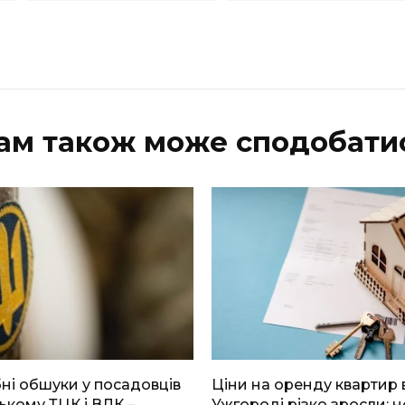
ам також може сподобати
і обшуки у посадовців
Ціни на оренду квартир 
ькому ТЦК і ВЛК –
Ужгороді різко зросли: н