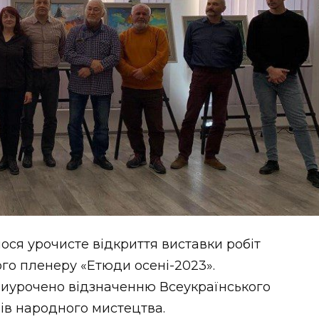
лося урочисте відкриття виставки робіт
го пленеру «Етюди осені-2023».
риурочено відзначенню Всеукраїнського
рів народного мистецтва.