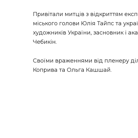
Привітали митців з відкриттям експ
міського голови Юлія Тайпс та укра
художників України, засновник і ак
Чебикін.
Своїми враженнями від пленеру ді
Коприва та Ольга Кашшай.