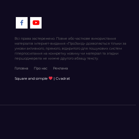
Всі права застережено. Повне або часткове використання
матеріалів інтернет-видання «ПроЗахід» дозволяється тільки за
умови активного, прямого, відкритого для пошукових систем
гіперпосилання на конкретну новину чи матеріал та згадки
першоджерела не нижче другого абзацу тексту.
Головна
Про нас
Реклама
Square and simple
| Cvadrat