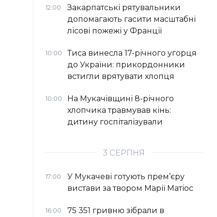
Закарпатські рятувальники
12:00
допомагають гасити масштабні
лісові пожежі у Франції
Тиса винесла 17-річного угорця
10:00
до України: прикордонники
встигли врятувати хлопця
На Мукачівщині 8-річного
10:00
хлопчика травмував кінь:
дитину госпіталізували
3 СЕРПНЯ
У Мукачеві готують прем’єру
17:00
вистави за твором Марії Матіос
75 351 гривню зібрали в
16:00