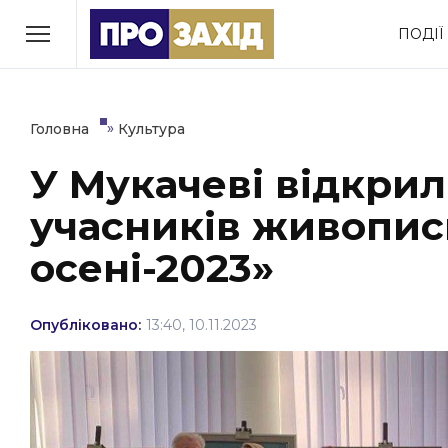
Перейти
ПОДІЇ
до
РУБРИКИ
вмісту
Економіка
Здоров’я
»
Головна
Культура
У Мукачеві відкрил
Політика
Соціум
учасників живопис
Втрачений Ужгород
(відеоверсія)
осені-2023»
Опубліковано:
13:40, 10.11.2023
ЗАКАРПАТСЬКІ НОВИНИ