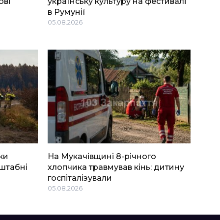
ові
українську культуру на фестивалі
в Румунії
05.08.2026
ки
На Мукачівщині 8-річного
штабні
хлопчика травмував кінь: дитину
госпіталізували
05.08.2026