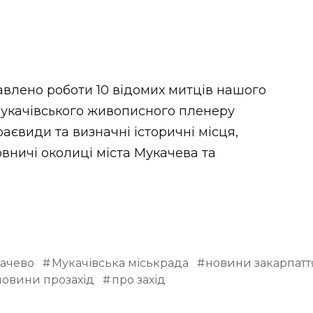
авлено роботи 10 відомих митців нашого
 Мукачівського живописного пленеру
аєвиди та визначні історичні місця,
вничі околиці міста Мукачева та
ачево
Мукачівська міськрада
новини закарпатт
новини прозахід
про захід