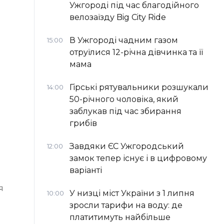
Ужгороді під час благодійного
велозаїзду Big Сity Ride
В Ужгороді чадним газом
15:00
отруїлися 12-річна дівчинка та її
мама
Гірські рятувальники розшукали
14:00
50-річного чоловіка, який
заблукав під час збирання
грибів
Завдяки ЄС Ужгородський
12:00
замок тепер існує і в цифровому
варіанті
я
У низці міст України з 1 липня
10:00
зросли тарифи на воду: де
платитимуть найбільше