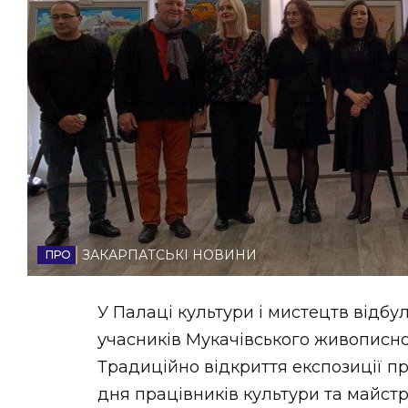
НОВИНИ ЗАХІДНОЇ УКРАЇНИ
ФОТО
ВІДЕО
ЗАКАРПАТСЬКІ НОВИНИ
У Палаці культури і мистецтв відбу
учасників Мукачівського живописно
Традиційно відкриття експозиції п
дня працівників культури та майст