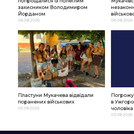
попрощалися із полеглим
Мукачівс
захисником Володимиром
незаконн
Йорданом
військов
06.08.2026
06.08.2026
Пластуни Мукачева відвідали
Погрожу
поранених військових
в Ужгоро
05.08.2026
чоловіка
05.08.2026