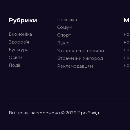
Рубрики
М
Політика
Соціум
Економіка
но
Спорт
Здоров’я
но
Відео
Культура
но
Закарпатські новини
Освіта
но
Втрачений Ужгород
Події
но
Рекламодавцям
Всі права застережено © 2026 Про Захід