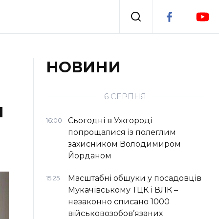
Події
НОВИНИ
я
Втрачений Ужгород
6 СЕРПНЯ
и
Сьогодні в Ужгороді
16:00
попрощалися із полеглим
захисником Володимиром
Йорданом
Масштабні обшуки у посадовців
15:25
Мукачівському ТЦК і ВЛК –
незаконно списано 1000
військовозобов’язаних