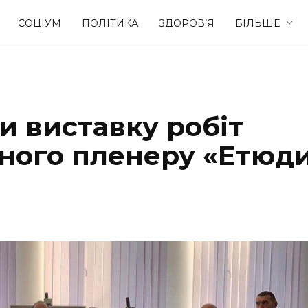
СОЦІУМ
ПОЛІТИКА
ЗДОРОВ’Я
БІЛЬШЕ
Культура
Освіта
и виставку робіт
Спорт
Стиль житт
ного пленеру «Етюд