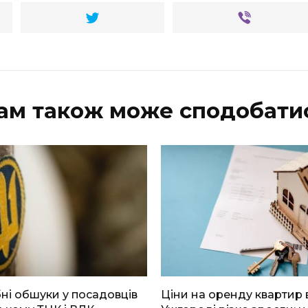
ам також може сподобати
і обшуки у посадовців
Ціни на оренду квартир 