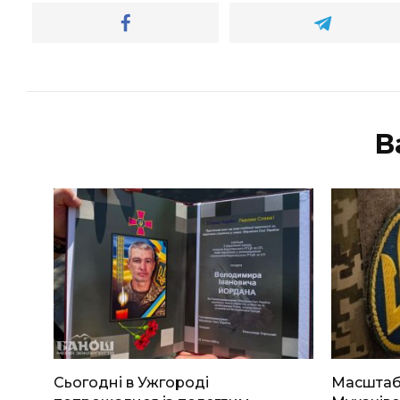
В
Сьогодні в Ужгороді
Масштабн