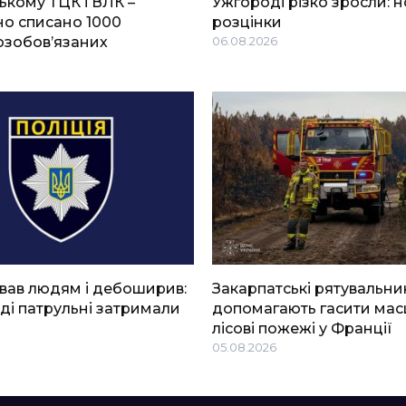
ькому ТЦК і ВЛК –
Ужгороді різко зросли: н
о списано 1000
розцінки
озобов’язаних
06.08.2026
вав людям і дебоширив:
Закарпатські рятувальни
ді патрульні затримали
допомагають гасити мас
лісові пожежі у Франції
05.08.2026