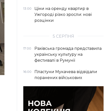
Ціни на оренду квартир в
13:00
Ужгороді різко зросли: нові
розцінки
5 СЕРПНЯ
Рахівська громада представила
17:00
українську культуру на
фестивалі в Румунії
Пластуни Мукачева відвідали
16:00
поранених військових