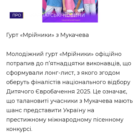
Стиль життя
ЗАКАРПАТСЬКІ НОВИНИ
Втрачений Ужгород
Гурт «Мрійники» з Мукачева
Втрачений Ужгород (відеоверсія)
Молодіжний гурт «Мрійники» офіційно
потрапив до п’ятнадцятки виконавців, що
ЗАКАРПАТСЬКІ НОВИНИ
сформували лонг-лист, з якого згодом
оберуть фіналістів національного відбору
Дитячого Євробачення 2025. Це означає,
НОВИНИ ЗАХІДНОЇ УКРАЇНИ
що талановиті учасники з Мукачева мають
шанс представити Україну на
ФОТО
престижному міжнародному пісенному
конкурсі.