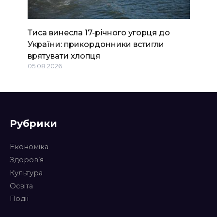
Тиса винесла 17-річного угорця до
України: прикордонники встигли
врятувати хлопця
05.08.2026
Рубрики
Економіка
Здоров’я
Культура
Освіта
Події