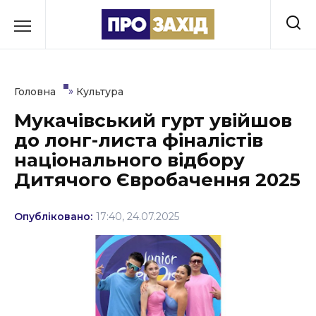
Перейти
до
РУБРИКИ
вмісту
Економіка
»
Головна
Культура
Здоров’я
Мукачівський гурт увійшов
до лонг-листа фіналістів
Культура
національного відбору
Освіта
Дитячого Євробачення 2025
Події
Опубліковано:
17:40, 24.07.2025
Політика
Соціум
Спорт