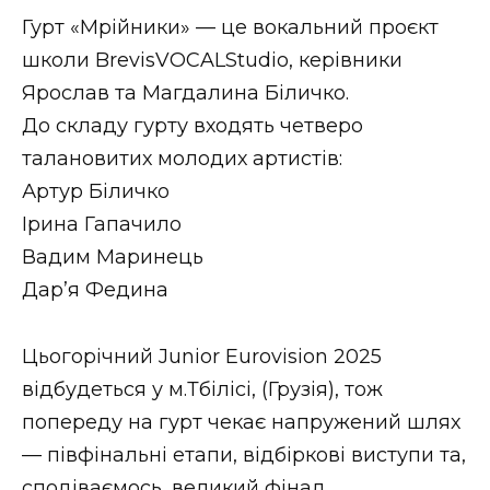
ВІДЕО
Гурт «Мрійники» — це вокальний проєкт
школи BrevisVOCALStudio, керівники
Ярослав та Магдалина Біличко.
До складу гурту входять четверо
талановитих молодих артистів:
Артур Біличко
Ірина Гапачило
Вадим Маринець
Дарʼя Федина
Цьогорічний Junior Eurovision 2025
відбудеться у м.Тбілісі, (Грузія), тож
попереду на гурт чекає напружений шлях
— півфінальні етапи, відбіркові виступи та,
сподіваємось, великий фінал.