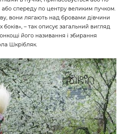
и, або спереду по центру великим пучком.
ову, вони лягають над бровами дівчини
х боків», – так описує загальний вигляд
тонкощі його називання і збирання
ола Шкрібляк.