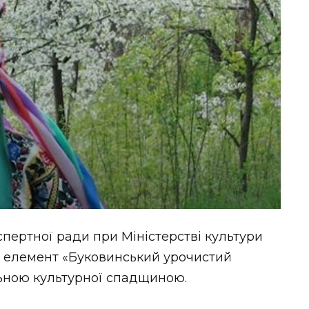
пертної ради при Міністерстві культури
 і елемент «Буковинський урочистий
льною культурної спадщиною.