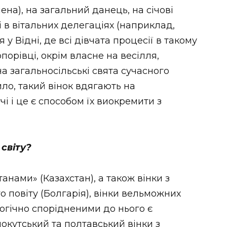
ена), на загальний данець, на січові
і в вітальних делегаціях (наприклад,
 Відні, де всі дівчата процесії в такому
Топорівці, окрім власне на весілля,
а загальносільські свята сучасного
ило, такий вінок вдягають на
чі і це є способом їх виокремити з
 світу?
танами» (Казахстан), а також вінки з
 повіту (Болгарія), вінки вельможних
логічно спорідненими до нього є
 покутський та полтавський вінки з