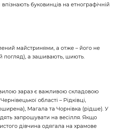
 впізнають буковинців на етнографічній
лений майстринями, а отже – його не
й погляд), а зашивають, шиють.
овилою зараз є важливою складовою
Чернівецької області – Рідківці,
оширена), Магала та Чорнівка (рідше). У
одять запрошувати на весілля. Якщо
очистого дівчина одягала на храмове