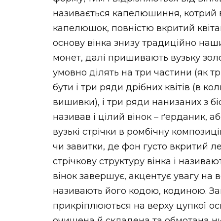
називається капелюшиння, котрий 
капелюшок, повністю вкритий квітам
основу вінка знизу традиційно наш
монет, далі пришивають вузьку золо
умовно ділять на три частини (як тр
бути і три ряди дрібних квітів (в к
вишивки), і три ряди нанизаних з бі
називав і цілий вінок – ґерданик, а
вузькі стрічки в ромбічну композиці
чи завитки, де фон густо вкритий л
стрічкову структуру вінка і називаю
вінок завершує, акцентує увагу на ве
називають його кодою, кодиною. Зав
прикріплюються на верху цупкої ос
очищена й складена та обмотана ни