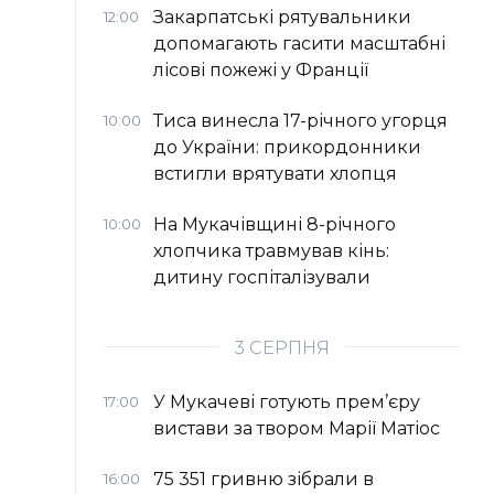
Закарпатські рятувальники
12:00
допомагають гасити масштабні
лісові пожежі у Франції
Тиса винесла 17-річного угорця
10:00
до України: прикордонники
встигли врятувати хлопця
На Мукачівщині 8-річного
10:00
хлопчика травмував кінь:
дитину госпіталізували
3 СЕРПНЯ
У Мукачеві готують прем’єру
17:00
вистави за твором Марії Матіос
75 351 гривню зібрали в
16:00