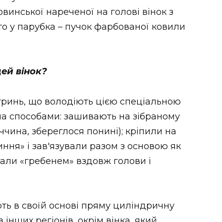
инської нареченої на голові вінок з
то у парубка – пучок фарбованої ковили
цей вінок?
тринь, що володіють цією спеціальною
ма способами: зашивають на зібраному
ччина, збереглося понині); кріпили на
ня» і зав′язували разом з основою як
али «гребенем» вздовж голови і
ють в своїй основі пряму циліндричну
в інших регіонів, окрім вінка, який