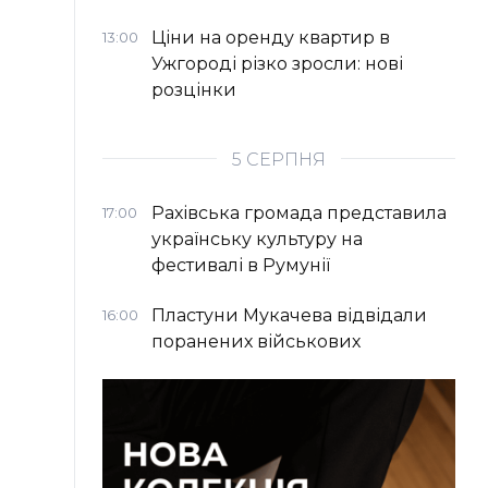
Ціни на оренду квартир в
13:00
Ужгороді різко зросли: нові
розцінки
5 СЕРПНЯ
Рахівська громада представила
17:00
українську культуру на
фестивалі в Румунії
Пластуни Мукачева відвідали
16:00
поранених військових