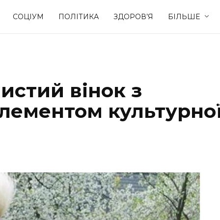
СОЦІУМ
ПОЛІТИКА
ЗДОРОВ’Я
БІЛЬШЕ
Культура
Освіта
истий вінок з
Спорт
Стиль житт
лементом культурно