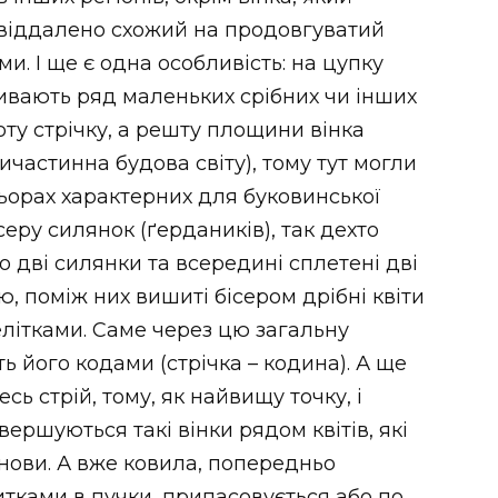
віддалено схожий на продовгуватий
и. І ще є одна особливість: на цупку
ивають ряд маленьких срібних чи інших
ту стрічку, а решту площини вінка
ичастинна будова світу), тому тут могли
ольорах характерних для буковинської
серу силянок (ґердаників), так дехто
бо дві силянки та всередині сплетені дві
ю, поміж них вишиті бісером дрібні квіти
елітками. Саме через цю загальну
ть його кодами (стрічка – кодина). А ще
сь стрій, тому, як найвищу точку, і
ершуються такі вінки рядом квітів, які
нови. А вже ковила, попередньо
тками в пучки, припасовується або по