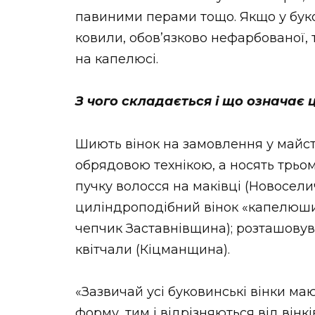
павиними перами тощо. Якщо у буков
ковили, обов’язково нефарбованої, 
на капелюсі.
З чого складається і що означає 
Шиють вінок на замовлення у майс
обрядовою технікою, а носять трьо
пучку волосся на маківці (Новосели
циліндроподібний вінок «капелюшин
чепчик Заставнівщина); розташовув
квітчали (Кіцманщина).
«Зазвичай усі буковинські вінки ма
форму, тим і відрізняються від вінкі