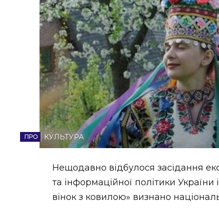
НОВИНИ ЗАХІДНОЇ УКРАЇНИ
ФОТО
ВІДЕО
КУЛЬТУРА
Нещодавно відбулося засідання екс
та інформаційної політики України
вінок з ковилою» визнано націона