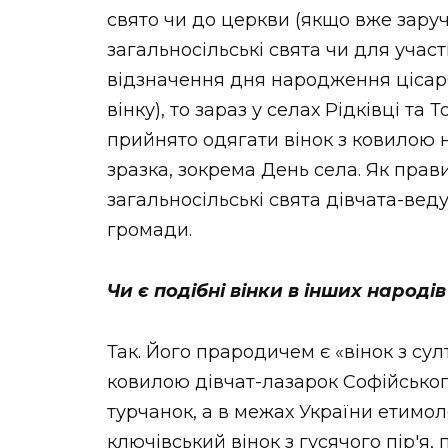
свято чи до церкви (якщо вже заруч
загальносільські свята чи для участ
відзначення дня народження цісаря у
вінку), то зараз у селах Рідківці та 
прийнято одягати вінок з ковилою н
зразка, зокрема День села. Як прав
загальносільські свята дівчата-веду
громади.
Чи є подібні вінки в інших народів
Так. Його прародичем є «вінок з сул
ковилою дівчат-лазарок Софійського
турчанок, а в межах України етимо
ключівський вінок з гусячого пір′я,