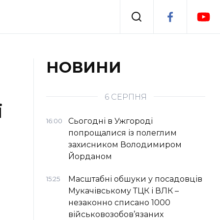
Події
НОВИНИ
я
Втрачений Ужгород
6 СЕРПНЯ
ї
Сьогодні в Ужгороді
16:00
попрощалися із полеглим
захисником Володимиром
Йорданом
Масштабні обшуки у посадовців
15:25
Мукачівському ТЦК і ВЛК –
незаконно списано 1000
військовозобов’язаних