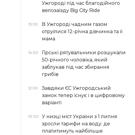
Ужгороді під час благодійного
велозаїзду Big Сity Ride
В Ужгороді чадним газом
15:00
отруїлися 12-річна дівчинка та її
мама
Гірські рятувальники розшукали
14:00
50-річного чоловіка, який
заблукав під час збирання
грибів
Завдяки ЄС Ужгородський
12:00
замок тепер існує і в цифровому
варіанті
У низці міст України з 1 липня
10:00
зросли тарифи на воду: де
платитимуть найбільше