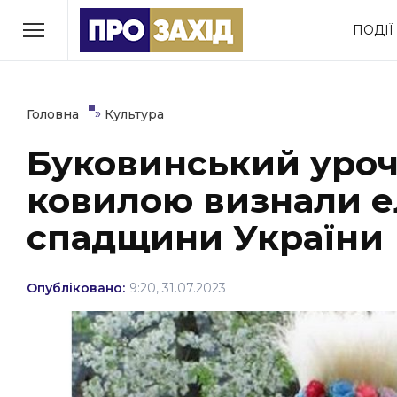
Перейти
ПОДІЇ
до
РУБРИКИ
вмісту
Економіка
Здоров’я
»
Головна
Культура
Буковинський уроч
Політика
Соціум
ковилою визнали е
Втрачений Ужгород
(відеоверсія)
спадщини України
Опубліковано:
9:20, 31.07.2023
ЗАКАРПАТСЬКІ НОВИНИ