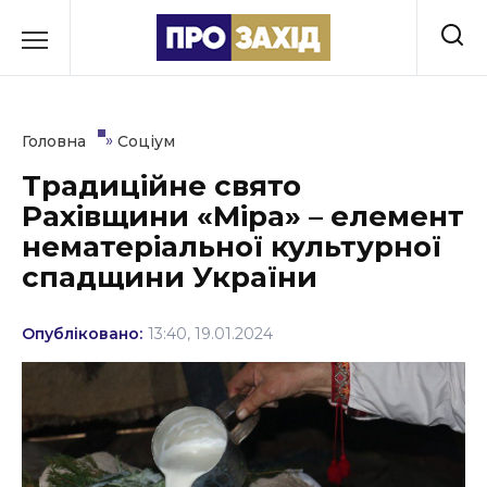
Перейти
до
РУБРИКИ
вмісту
Економіка
»
Головна
Соціум
Здоров’я
Традиційне свято
Рахівщини «Міра» – елемент
Культура
нематеріальної культурної
Освіта
спадщини України
Події
Опубліковано:
13:40, 19.01.2024
Політика
Соціум
Спорт