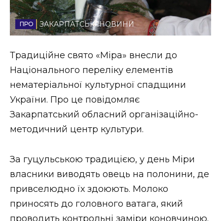
Стиль життя
ЗАКАРПАТСЬКІ НОВИНИ
Втрачений Ужгород
Традиційне свято «Міра» внесли до
Втрачений Ужгород (відеоверсія)
Національного переліку елементів
нематеріальної культурної спадщини
України. Про це повідомляє
ЗАКАРПАТСЬКІ НОВИНИ
Закарпатський обласний організаційно-
методичний центр культури.
НОВИНИ ЗАХІДНОЇ УКРАЇНИ
За гуцульською традицією, у день Міри
власники виводять овець на полонини, де
ФОТО
привселюдно їх здоюють. Молоко
приносять до головного ватага, який
проводить контрольні заміри коновчиною.