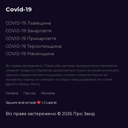
Covid-19
COVID-19 Львівщина
COVID-19 Закарпаття
COVID-19 Прикарпаття
COVID-19 Тернопільщина
COVID-19 Рівненщина
Всі права застережено. Повне або часткове використання матеріалів
інтернет-видання «ПроЗахід» дозволяється тільки за умови активного,
прямого, відкритого для пошукових систем гіперпосилання на
конкретну новину чи матеріал та згадки першоджерела не нижче
другого абзацу тексту.
Головна
Про нас
Реклама
Square and simple
| Cvadrat
Всі права застережено © 2026 Про Захід