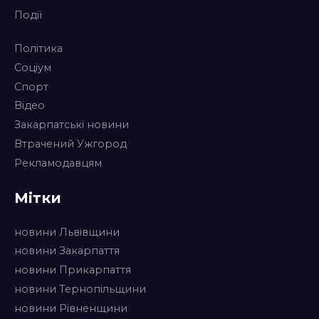
Події
Політика
Соціум
Спорт
Відео
Закарпатські новини
Втрачений Ужгород
Рекламодавцям
Мітки
новини Львівщини
новини Закарпаття
новини Прикарпаття
новини Тернопільщини
новини Рівненщини