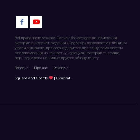
Всі права застережено. Повне або часткове використання
матеріалів інтернет-видання «ПроЗахід» дозволяється тільки за
умови активного, прямого, відкритого для пошукових систем
гіперпосилання на конкретну новину чи матеріал та згадки
першоджерела не нижче другого абзацу тексту.
Головна
Про нас
Реклама
Square and simple
| Cvadrat