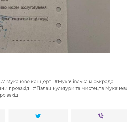
СУ Мукачево концерт
Мукачівська міськрада
ни прозахід
Палац культури та мистецтв Мукачев
ро захід