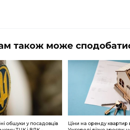
ам також може сподобати
і обшуки у посадовців
Ціни на оренду квартир 
ькому ТЦК і ВЛК –
Ужгороді різко зросли: н