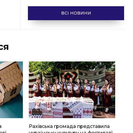
ВСІ НОВИНИ
ся
в
Рахівська громада представила
ові
українську культуру на фестивалі