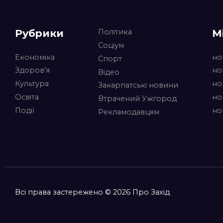
Рубрики
М
Політика
Соціум
Економіка
но
Спорт
Здоров’я
но
Відео
Культура
но
Закарпатські новини
Освіта
но
Втрачений Ужгород
Події
но
Рекламодавцям
Всі права застережено © 2026 Про Захід