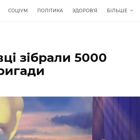
СОЦІУМ
ПОЛІТИКА
ЗДОРОВ’Я
БІЛЬШЕ
Культура
Освіта
вці зібрали 5000
Спорт
Стиль житт
бригади