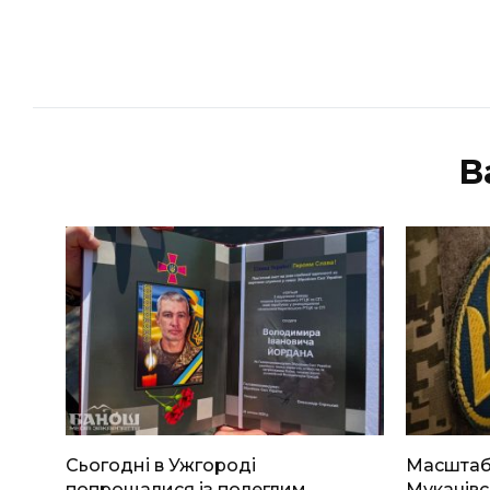
В
Сьогодні в Ужгороді
Масштабн
попрощалися із полеглим
Мукачівс