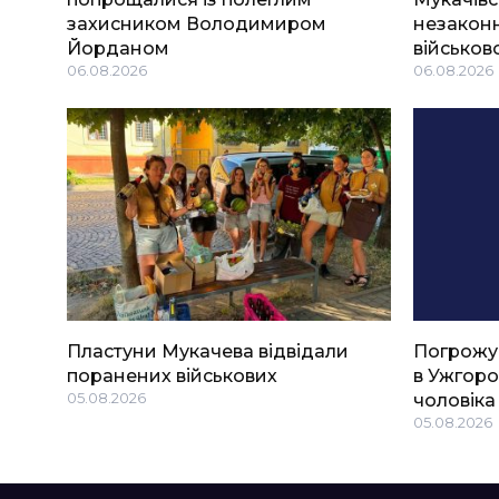
захисником Володимиром
незаконн
Йорданом
військов
06.08.2026
06.08.2026
Пластуни Мукачева відвідали
Погрожу
поранених військових
в Ужгоро
05.08.2026
чоловіка
05.08.2026