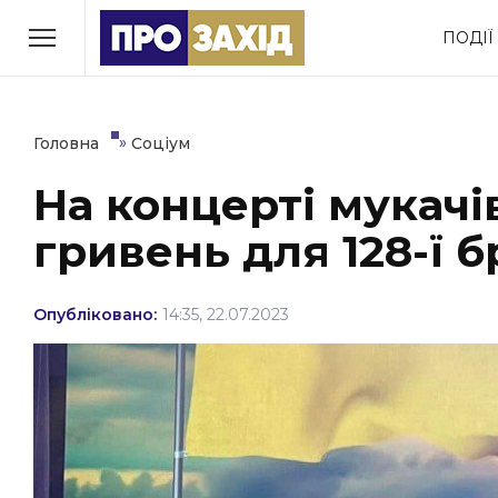
Перейти
ПОДІЇ
до
РУБРИКИ
вмісту
Економіка
Здоров’я
»
Головна
Соціум
На концерті мукачі
Політика
Соціум
гривень для 128-ї 
Втрачений Ужгород
(відеоверсія)
Опубліковано:
14:35, 22.07.2023
ЗАКАРПАТСЬКІ НОВИНИ