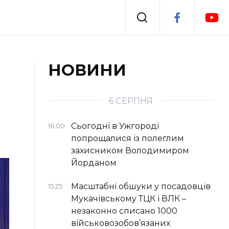
Події
НОВИНИ
я
Втрачений Ужгород
6 СЕРПНЯ
Сьогодні в Ужгороді
16:00
попрощалися із полеглим
захисником Володимиром
Йорданом
Масштабні обшуки у посадовців
15:25
Мукачівському ТЦК і ВЛК –
незаконно списано 1000
військовозобов’язаних