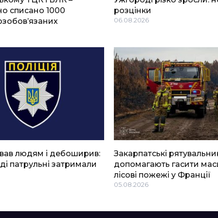
о списано 1000
розцінки
озобов’язаних
06.08.2026
вав людям і дебоширив:
Закарпатські рятувальни
ді патрульні затримали
допомагають гасити мас
лісові пожежі у Франції
05.08.2026