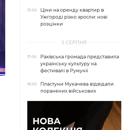
Ціни на оренду квартир в
13:00
Ужгороді різко зросли: нові
розцінки
5 СЕРПНЯ
Рахівська громада представила
17:00
українську культуру на
фестивалі в Румунії
Пластуни Мукачева відвідали
16:00
поранених військових