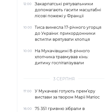
Закарпатські рятувальники
12:00
допомагають гасити масштабні
лісові пожежі у Франції
Тиса винесла 17-річного угорця
10:00
до України: прикордонники
встигли врятувати хлопця
На Мукачівщині 8-річного
10:00
хлопчика травмував кінь:
дитину госпіталізували
3 СЕРПНЯ
У Мукачеві готують прем’єру
17:00
вистави за твором Марії Матіос
75 351 гривню зібрали в
16:00