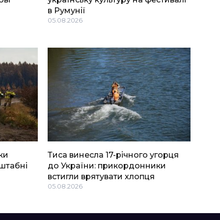
в Румунії
05.08.2026
ки
Тиса винесла 17-річного угорця
штабні
до України: прикордонники
встигли врятувати хлопця
05.08.2026