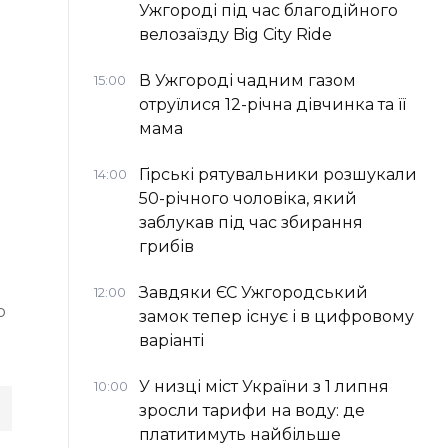
Ужгороді під час благодійного
велозаїзду Big Сity Ride
В Ужгороді чадним газом
15:00
отруїлися 12-річна дівчинка та її
мама
Гірські рятувальники розшукали
14:00
50-річного чоловіка, який
заблукав під час збирання
грибів
Завдяки ЄС Ужгородський
12:00
о
замок тепер існує і в цифровому
варіанті
У низці міст України з 1 липня
10:00
зросли тарифи на воду: де
платитимуть найбільше