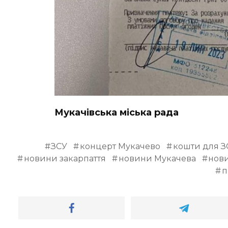
Мукачівська міська рада
ЗСУ
концерт Мукачево
кошти для З
новини закарпаття
новини Мукачева
нови
п