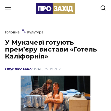
Перейти
до
РУБРИКИ
вмісту
Економіка
»
Головна
Культура
Здоров’я
У Мукачеві готують
прем’єру вистави «Готель
Культура
Каліфорнія»
Освіта
Опубліковано:
15:40, 25.09.2025
Події
Політика
Соціум
Спорт