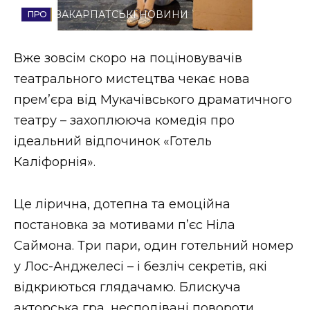
ЗАКАРПАТСЬКІ НОВИНИ
Стиль життя
Втрачений Ужгород
Вже зовсім скоро на поціновувачів
театрального мистецтва чекає нова
Втрачений Ужгород (відеоверсія)
премʼєра від Мукачівського драматичного
театру – захоплююча комедія про
ідеальний відпочинок «Готель
ЗАКАРПАТСЬКІ НОВИНИ
Каліфорнія».
Це лірична, дотепна та емоційна
НОВИНИ ЗАХІДНОЇ УКРАЇНИ
постановка за мотивами п’єс Ніла
Саймона. Три пари, один готельний номер
ФОТО
у Лос-Анджелесі – і безліч секретів, які
відкриються глядачамю. Блискуча
акторська гра, несподівані повороти