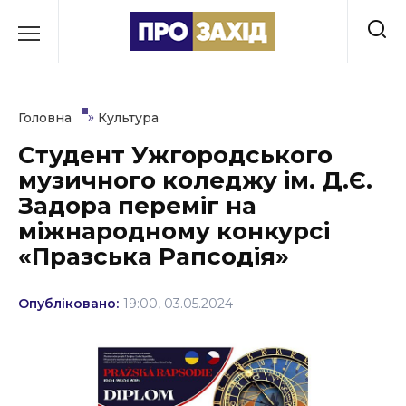
Перейти
до
РУБРИКИ
вмісту
Економіка
»
Головна
Культура
Здоров’я
Студент Ужгородського
музичного коледжу ім. Д.Є.
Культура
Задора переміг на
Освіта
міжнародному конкурсі
«Празська Рапсодія»
Події
Політика
Опубліковано:
19:00, 03.05.2024
Соціум
Спорт