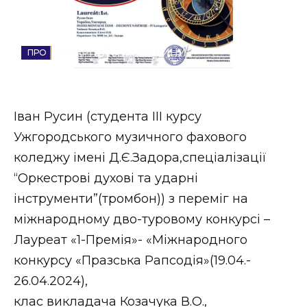
Стиль життя
Втрачений Ужгород
ЗАКАРПАТСЬКІ НОВИНИ
Втрачений Ужгород (відеоверсія)
Іван Русин (студента IІІ курсу
Ужгородського музичного фахового
ЗАКАРПАТСЬКІ НОВИНИ
коледжу імені Д.Є.Задора,спеціалізації
“Оркестрові духові та ударні
інструменти”(тромбон)) з переміг на
НОВИНИ ЗАХІДНОЇ УКРАЇНИ
міжнародному дво-туровому конкурсі –
Лауреат «1-Премія»- «Міжнародного
ФОТО
конкурсу «Празська Рапсодія»(19.04.-
26.04.2024),
клас викладача Козачука В.О.,