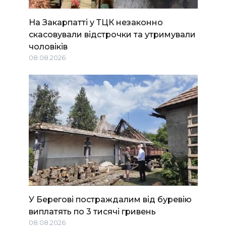
На Закарпатті у ТЦК незаконно
скасовували відстрочки та утримували
чоловіків
08.08.2026
У Берегові постраждалим від буревію
виплатять по 3 тисячі гривень
08.08.2026