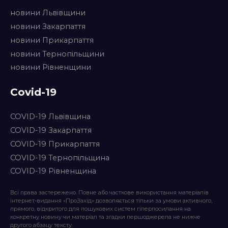
новини Львівщини
новини Закарпаття
новини Прикарпаття
новини Тернопільщини
новини Рівненщини
Covid-19
COVID-19 Львівщина
COVID-19 Закарпаття
COVID-19 Прикарпаття
COVID-19 Тернопільщина
COVID-19 Рівненщина
Всі права застережено. Повне або часткове використання матеріалів
інтернет-видання «ПроЗахід» дозволяється тільки за умови активного,
прямого, відкритого для пошукових систем гіперпосилання на
конкретну новину чи матеріал та згадки першоджерела не нижче
другого абзацу тексту.