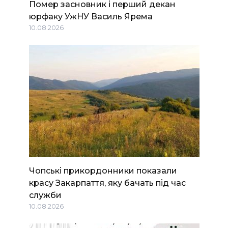
Помер засновник і перший декан
юрфаку УжНУ Василь Ярема
10.08.2026
Чопські прикордонники показали
красу Закарпаття, яку бачать під час
служби
10.08.2026