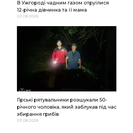
В Ужгороді чадним газом отруїлися
12-річна дівчинка та її мама
03.08.2026
Гірські рятувальники розшукали 50-
річного чоловіка, який заблукав під час
збирання грибів
03.08.2026