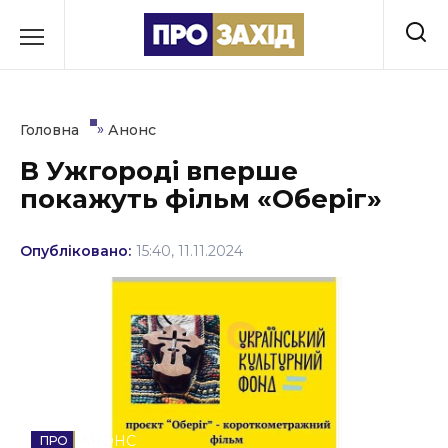
Перейти
до
РУБРИКИ
вмісту
Економіка
»
Головна
Анонс
Здоров’я
В Ужгороді вперше
покажуть фільм «Оберіг»
Культура
Освіта
Опубліковано:
15:40, 11.11.2024
Події
Політика
Соціум
Спорт
АНОНС