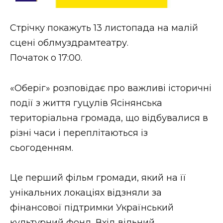
Стиль життя
Стрічку покажуть 13 листопада на малій
Втрачений Ужгород
сцені облмуздрамтеатру.
Втрачений Ужгород (відеоверсія)
Початок о 17:00.
«Оберіг» розповідає про важливі історичні
події з життя гуцулів Ясінянська
ЗАКАРПАТСЬКІ НОВИНИ
територіальна громада, що відбувалися в
різні часи і переплітаються із
НОВИНИ ЗАХІДНОЇ УКРАЇНИ
сьогоденням.
Це перший фільм громади, який на її
ФОТО
унікальних локаціях відзняли за
фінансової підтримки Український
культурний фонд. Вхід вільний