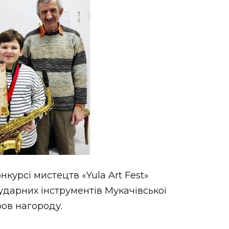
курсі мистецтв «Yula Art Fest»
а ударних інструментів Мукачівської
ов нагороду.