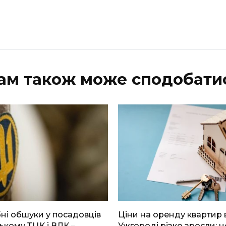
ам також може сподобати
і обшуки у посадовців
Ціни на оренду квартир 
ькому ТЦК і ВЛК –
Ужгороді різко зросли: н