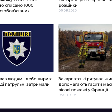
о списано 1000
розцінки
озобов’язаних
06.08.2026
вав людям і дебоширив:
Закарпатські рятувальни
ді патрульні затримали
допомагають гасити мас
лісові пожежі у Франції
05.08.2026