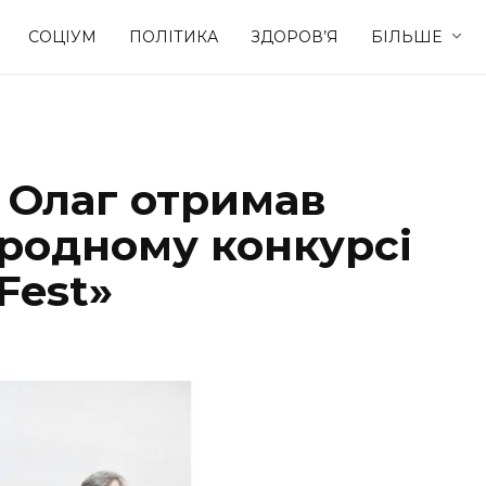
СОЦІУМ
ПОЛІТИКА
ЗДОРОВ’Я
БІЛЬШЕ
Культура
Освіта
 Олаг отримав
Спорт
Стиль житт
родному конкурсі
Fest»