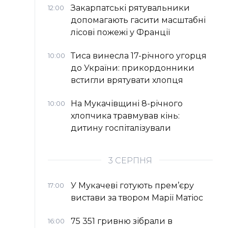
Закарпатські рятувальники
12:00
допомагають гасити масштабні
лісові пожежі у Франції
Тиса винесла 17-річного угорця
10:00
до України: прикордонники
встигли врятувати хлопця
На Мукачівщині 8-річного
10:00
хлопчика травмував кінь:
дитину госпіталізували
3 СЕРПНЯ
У Мукачеві готують прем’єру
17:00
вистави за твором Марії Матіос
75 351 гривню зібрали в
16:00