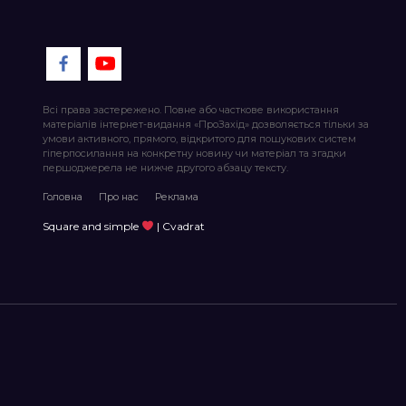
Всі права застережено. Повне або часткове використання
матеріалів інтернет-видання «ПроЗахід» дозволяється тільки за
умови активного, прямого, відкритого для пошукових систем
гіперпосилання на конкретну новину чи матеріал та згадки
першоджерела не нижче другого абзацу тексту.
Головна
Про нас
Реклама
Square and simple
| Cvadrat