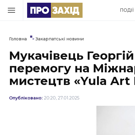
Перейти
ПОДІЇ
до
РУБРИКИ
вмісту
Економіка
Здоров’я
»
Головна
Закарпатські новини
Мукачівець Георгій
Політика
Соціум
перемогу на Міжна
Втрачений Ужгород
(відеоверсія)
мистецтв «Yula Art 
Опубліковано:
20:20, 27.01.2025
ЗАКАРПАТСЬКІ НОВИНИ