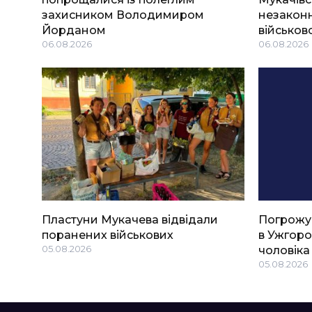
захисником Володимиром
незаконн
Йорданом
військов
06.08.2026
06.08.2026
Пластуни Мукачева відвідали
Погрожу
поранених військових
в Ужгоро
05.08.2026
чоловіка
05.08.2026