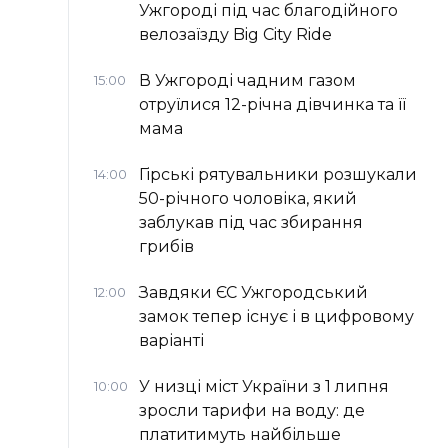
Ужгороді під час благодійного
велозаїзду Big Сity Ride
В Ужгороді чадним газом
15:00
отруїлися 12-річна дівчинка та її
мама
Гірські рятувальники розшукали
14:00
50-річного чоловіка, який
заблукав під час збирання
грибів
Завдяки ЄС Ужгородський
12:00
замок тепер існує і в цифровому
варіанті
У низці міст України з 1 липня
10:00
зросли тарифи на воду: де
платитимуть найбільше