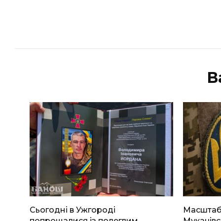
В
Сьогодні в Ужгороді
Масштабн
попрощалися із полеглим
Мукачівс