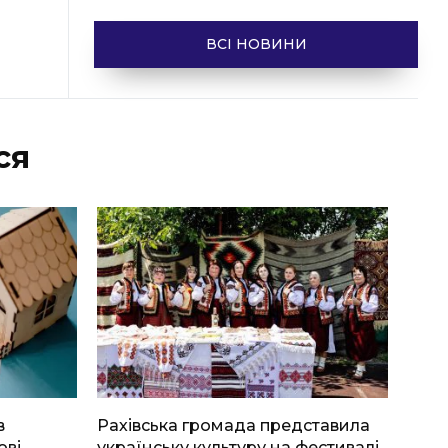
ВСІ НОВИНИ
ся
в
Рахівська громада представила
ові
українську культуру на фестивалі