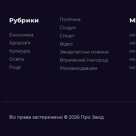
Рубрики
М
Політика
Соціум
Економіка
но
Спорт
Здоров’я
но
Відео
Культура
но
Закарпатські новини
Освіта
но
Втрачений Ужгород
Події
но
Рекламодавцям
Всі права застережено © 2026 Про Захід