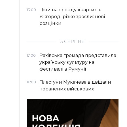
Ціни на оренду квартир в
13:00
Ужгороді різко зросли: нові
розцінки
5 СЕРПНЯ
Рахівська громада представила
17:00
українську культуру на
фестивалі в Румунії
Пластуни Мукачева відвідали
16:00
поранених військових