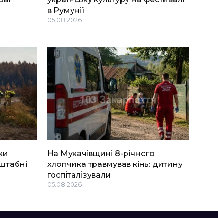
в Румунії
05.08.2026
ки
На Мукачівщині 8-річного
штабні
хлопчика травмував кінь: дитину
госпіталізували
05.08.2026