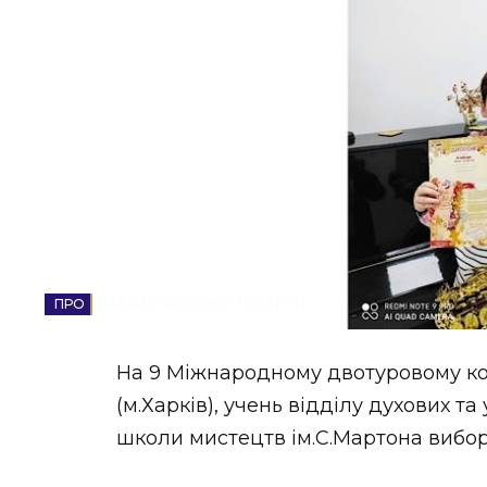
НОВИНИ ЗАХІДНОЇ УКРАЇНИ
ФОТО
ВІДЕО
ЗАКАРПАТСЬКІ НОВИНИ
На 9 Міжнародному двотуровому кон
(м.Харків), учень відділу духових т
школи мистецтв ім.С.Мартона вибор