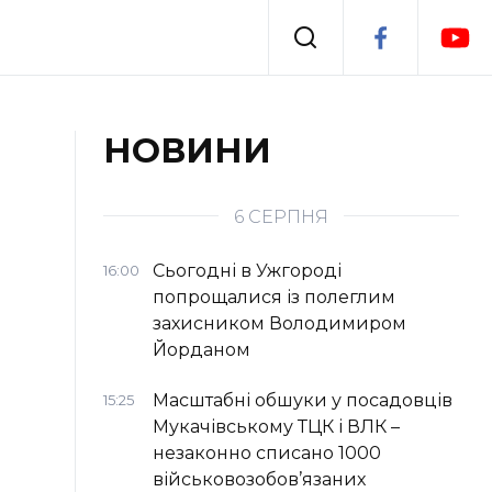
Події
НОВИНИ
я
Втрачений Ужгород
6 СЕРПНЯ
Сьогодні в Ужгороді
16:00
попрощалися із полеглим
захисником Володимиром
Йорданом
Масштабні обшуки у посадовців
15:25
Мукачівському ТЦК і ВЛК –
незаконно списано 1000
військовозобов’язаних