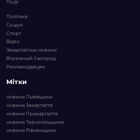
Події
Політика
Соціум
Спорт
Відео
Закарпатські новини
Втрачений Ужгород
Рекламодавцям
Мітки
новини Львівщини
новини Закарпаття
новини Прикарпаття
новини Тернопільщини
новини Рівненщини