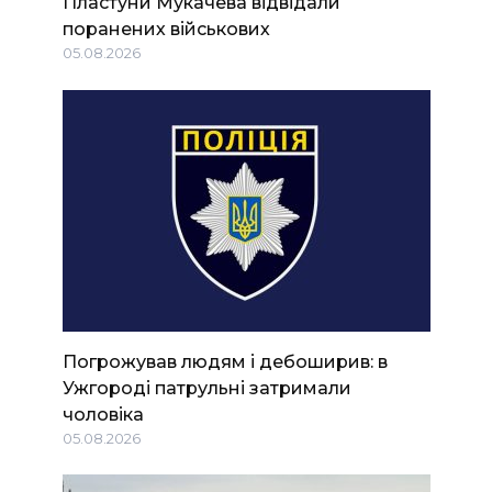
Пластуни Мукачева відвідали
поранених військових
05.08.2026
Погрожував людям і дебоширив: в
Ужгороді патрульні затримали
чоловіка
05.08.2026