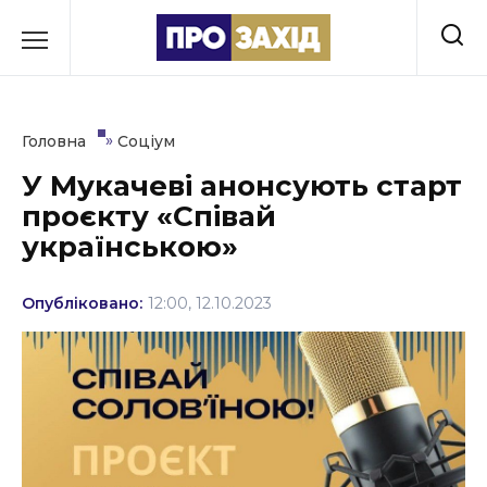
Перейти
до
РУБРИКИ
вмісту
Економіка
»
Головна
Соціум
Здоров’я
У Мукачеві анонсують старт
проєкту «Співай
Культура
українською»
Освіта
Опубліковано:
12:00, 12.10.2023
Події
Політика
Соціум
Спорт