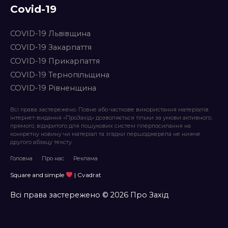
Covid-19
COVID-19 Львівщина
COVID-19 Закарпаття
COVID-19 Прикарпаття
COVID-19 Тернопільщина
COVID-19 Рівненщина
Всі права застережено. Повне або часткове використання матеріалів
інтернет-видання «ПроЗахід» дозволяється тільки за умови активного,
прямого, відкритого для пошукових систем гіперпосилання на
конкретну новину чи матеріал та згадки першоджерела не нижче
другого абзацу тексту.
Головна
Про нас
Реклама
Square and simple
| Cvadrat
Всі права застережено © 2026 Про Захід