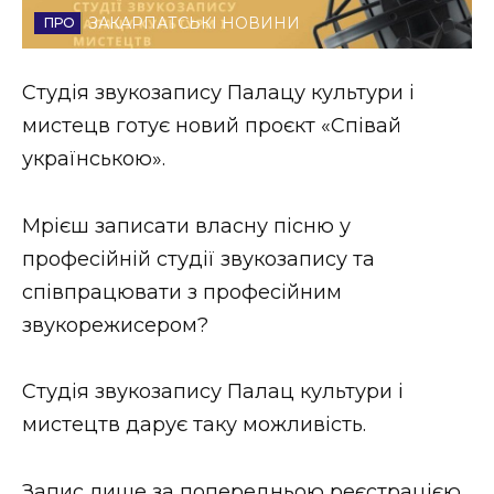
ЗАКАРПАТСЬКІ НОВИНИ
Стиль життя
Втрачений Ужгород
Студія звукозапису Палацу культури і
мистецв готує новий проєкт «Співай
Втрачений Ужгород (відеоверсія)
українською».
Мрієш записати власну пісню у
ЗАКАРПАТСЬКІ НОВИНИ
професійній студії звукозапису та
співпрацювати з професійним
звукорежисером?
НОВИНИ ЗАХІДНОЇ УКРАЇНИ
Студія звукозапису Палац культури і
ФОТО
мистецтв дарує таку можливість.
Запис лише за попередньою реєстрацією