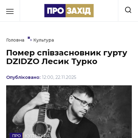
Перейти
до
РУБРИКИ
вмісту
Економіка
»
Головна
Культура
Здоров’я
Помер співзасновник гурту
DZIDZO Лесик Турко
Культура
Освіта
Опубліковано:
12:00, 22.11.2025
Події
Політика
Соціум
Спорт
КУЛЬТУРА