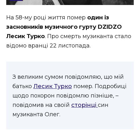
Стиль життя
На 58-му році життя помер
один із
Втрачений Ужгород
засновників музичного гурту DZIDZO
Втрачений Ужгород (відеоверсія)
Лесик Турко
. Про смерть музиканта стало
відомо вранці 22 листопада.
ЗАКАРПАТСЬКІ НОВИНИ
З великим сумом повідомляю, що мій
батько
Лесик Турко
помер. Подробиці
НОВИНИ ЗАХІДНОЇ УКРАЇНИ
щодо похорон повідомлю пізніше, –
повідомив на своїй
сторінці
син
музиканта Олег.
ФОТО