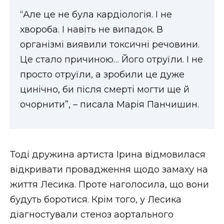
“Але це не була кардіологія. І не
хвороба. І навіть не випадок. В
організмі виявили токсичні речовини.
Це стало причиною… Його отруїли. І не
просто отруїли, а зробили це дуже
цинічно, би після смерті могти ще й
очорнити”, – писала Марія Панчишин.
Тоді дружина артиста Ірина відмовилася
відкривати провадження щодо замаху на
життя Лесика. Проте наголосила, що вони
будуть боротися. Крім того, у Лесика
діагностували стеноз аортального