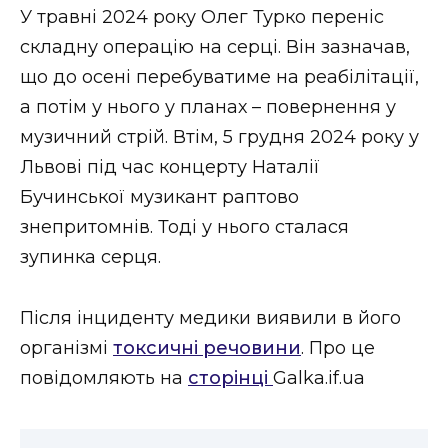
ВІДЕО
У травні 2024 року Олег Турко переніс
складну операцію на серці. Він зазначав,
що до осені перебуватиме на реабілітації,
а потім у нього у планах – повернення у
музичний стрій. Втім, 5 грудня 2024 року у
Львові під час концерту Наталії
Бучинської музикант раптово
знепритомнів. Тоді у нього сталася
зупинка серця.
Після інциденту медики виявили в його
організмі
токсичні речовини
. Про це
повідомляють на
сторінці
Galka.if.ua