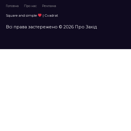
Головна
Про нас
Реклама
Square and simple
| Cvadrat
Всі права застережено © 2026 Про Захід