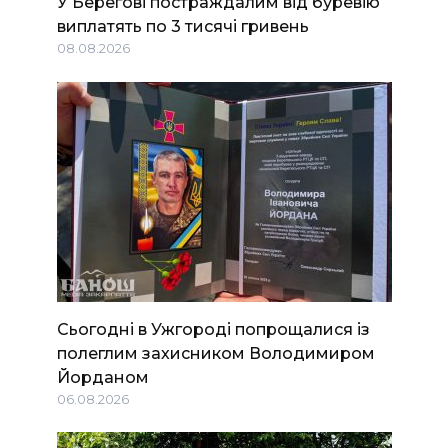
У Берегові постраждалим від буревію
виплатять по 3 тисячі гривень
08.08.2026
Сьогодні в Ужгороді попрощалися із
полеглим захисником Володимиром
Йорданом
06.08.2026