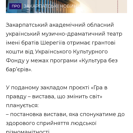
ЗАКАРПАТСЬКІ НОВИНИ
Стиль життя
Втрачений Ужгород
Закарпатський академічний обласний
український музично-драматичний театр
Втрачений Ужгород (відеоверсія)
імені братів Шерегіїв отримає грантові
кошти від Українського Культурного
Фонду у межах програми «Культура без
ЗАКАРПАТСЬКІ НОВИНИ
бар’єрів».
У поданому закладом проєкті «Гра в
НОВИНИ ЗАХІДНОЇ УКРАЇНИ
правду – вистава, що змінить світ»
планується:
ФОТО
– постановка вистави, яка спонукатиме до
здорового сприйняття людської
різноманітності