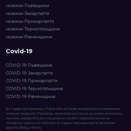
новини Львівщини
новини Закарпаття
новини Прикарпаття
новини Тернопільщини
новини Рівненщини
Covid-19
COVID-19 Львівщина
COVID-19 Закарпаття
COVID-19 Прикарпаття
COVID-19 Тернопільщина
COVID-19 Рівненщина
Всі права застережено. Повне або часткове використання матеріалів
інтернет-видання «ПроЗахід» дозволяється тільки за умови активного,
прямого, відкритого для пошукових систем гіперпосилання на
конкретну новину чи матеріал та згадки першоджерела не нижче
другого абзацу тексту.