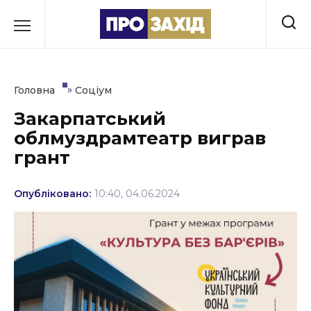
Перейти
до
РУБРИКИ
вмісту
Економіка
»
Головна
Соціум
Здоров’я
Закарпатський
облмуздрамтеатр виграв
Культура
грант
Освіта
Опубліковано:
10:40, 04.06.2024
Події
Політика
Соціум
Спорт