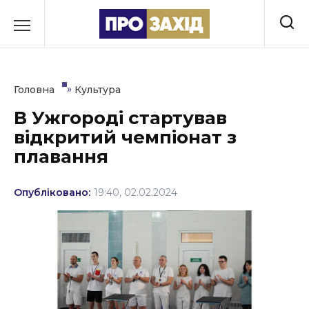
Перейти
до
РУБРИКИ
вмісту
Економіка
»
Головна
Культура
Здоров’я
В Ужгороді стартував
відкритий чемпіонат з
Культура
плавання
Освіта
Опубліковано:
19:40, 02.02.2024
Події
Політика
Соціум
Спорт