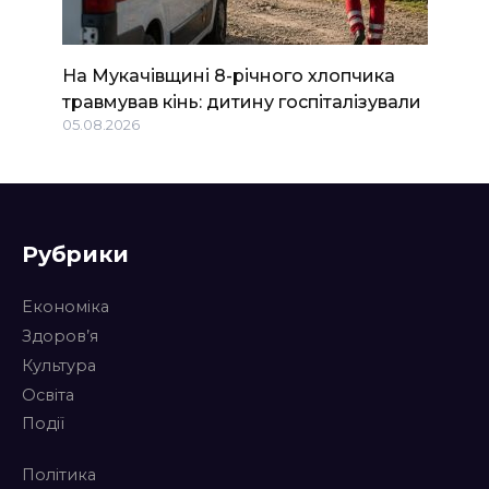
На Мукачівщині 8-річного хлопчика
травмував кінь: дитину госпіталізували
05.08.2026
Рубрики
Економіка
Здоров’я
Культура
Освіта
Події
Політика