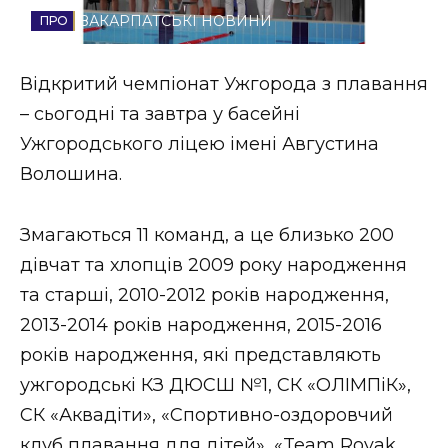
ЗАКАРПАТСЬКІ НОВИНИ
Стиль життя
Втрачений Ужгород
Відкритий чемпіонат Ужгорода з плавання
– сьогодні та завтра у басейні
Втрачений Ужгород (відеоверсія)
Ужгородського ліцею імені Августина
Волошина.
ЗАКАРПАТСЬКІ НОВИНИ
Змагаються 11 команд, а це близько 200
дівчат та хлопців 2009 року народження
та старші, 2010-2012 років народження,
НОВИНИ ЗАХІДНОЇ УКРАЇНИ
2013-2014 років народження, 2015-2016
років народження, які представляють
ФОТО
ужгородські КЗ ДЮСШ №1, СК «ОЛІМПіК»,
СК «Аквадіти», «Спортивно-оздоровчий
клуб плавання для дітей», «Team Royak