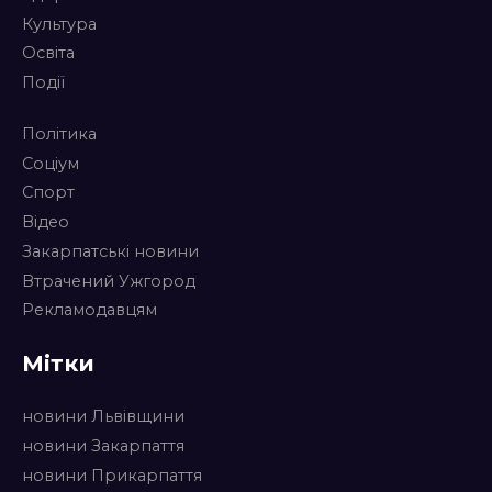
Культура
Освіта
Події
Політика
Соціум
Спорт
Відео
Закарпатські новини
Втрачений Ужгород
Рекламодавцям
Мітки
новини Львівщини
новини Закарпаття
новини Прикарпаття