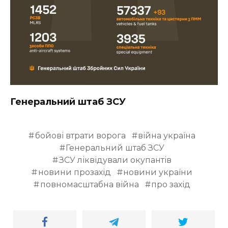
Генеральний штаб ЗСУ
бойові втрати ворога
війна україна
Генеральний штаб ЗСУ
ЗСУ ліквідували окупантів
новини прозахід
новини україни
повномасштабна війна
про захід