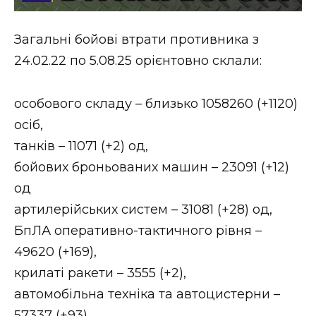
Стиль життя
Загальні бойові втрати противника з
Втрачений Ужгород
24.02.22 по 5.08.25 орієнтовно склали:
Втрачений Ужгород (відеоверсія)
особового складу – близько 1058260 (+1120)
осіб,
танків – 11071 (+2) од,
ЗАКАРПАТСЬКІ НОВИНИ
бойових броньованих машин – 23091 (+12)
од
НОВИНИ ЗАХІДНОЇ УКРАЇНИ
артилерійських систем – 31081 (+28) од,
БпЛА оперативно-тактичного рівня –
49620 (+169),
ФОТО
крилаті ракети – 3555 (+2),
автомобільна техніка та автоцистерни –
57337 (+93).