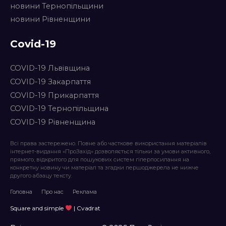
новини Тернопільщини
новини Рівненщини
Covid-19
COVID-19 Львівщина
COVID-19 Закарпаття
COVID-19 Прикарпаття
COVID-19 Тернопільщина
COVID-19 Рівненщина
Всі права застережено. Повне або часткове використання матеріалів
інтернет-видання «ПроЗахід» дозволяється тільки за умови активного,
прямого, відкритого для пошукових систем гіперпосилання на
конкретну новину чи матеріал та згадки першоджерела не нижче
другого абзацу тексту.
Головна
Про нас
Реклама
Square and simple
| Cvadrat