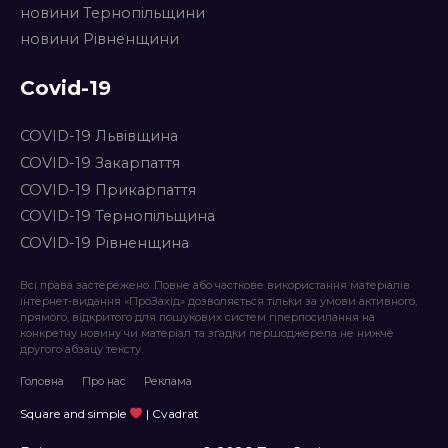
новини Тернопільщини
новини Рівненщини
Covid-19
COVID-19 Львівщина
COVID-19 Закарпаття
COVID-19 Прикарпаття
COVID-19 Тернопільщина
COVID-19 Рівненщина
Всі права застережено. Повне або часткове використання матеріалів
інтернет-видання «ПроЗахід» дозволяється тільки за умови активного,
прямого, відкритого для пошукових систем гіперпосилання на
конкретну новину чи матеріал та згадки першоджерела не нижче
другого абзацу тексту.
Головна
Про нас
Реклама
Square and simple
| Cvadrat