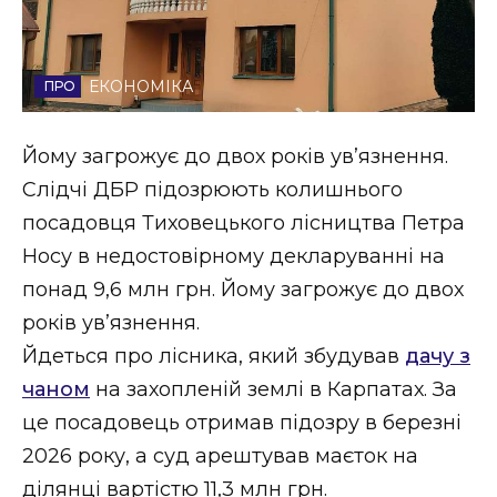
Стиль життя
Втрачений Ужгород
ЕКОНОМІКА
Втрачений Ужгород (відеоверсія)
Йому загрожує до двох років ув’язнення.
Слідчі ДБР підозрюють колишнього
посадовця Тиховецького лісництва Петра
ЗАКАРПАТСЬКІ НОВИНИ
Носу в недостовірному декларуванні на
понад 9,6 млн грн. Йому загрожує до двох
років ув’язнення.
НОВИНИ ЗАХІДНОЇ УКРАЇНИ
Йдеться про лісника, який збудував
дачу з
чаном
на захопленій землі в Карпатах. За
ФОТО
це посадовець отримав підозру в березні
2026 року, а суд арештував маєток на
ділянці вартістю 11,3 млн грн.