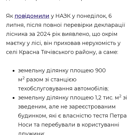
ВІДЕО
Як
повідомили
у НАЗК у понеділок, 6
липня, після повної перевірки декларації
лісника за 2024 рік виявлено, що окрім
маєтку у лісі, він приховав нерухомість у
селі Красна Тячівського району, а саме:
земельну ділянку площею 900
2
м
разом зі станцією
техобслуговування автомобілів;
2
земельну ділянку площею 1,2 тис. м
зі
зведеним, але не зареєстрованим
будинком, які є власністю тестя Петра
Носи та перебували в користуванні
дружини;