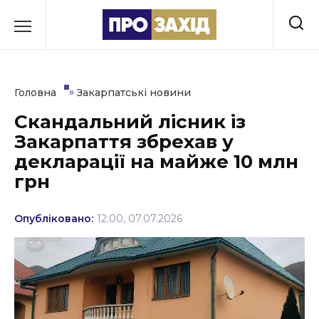
Перейти
до
РУБРИКИ
вмісту
Економіка
»
Головна
Закарпатські новини
Здоров’я
Скандальний лісник із
Закарпаття збрехав у
Культура
декларації на майже 10 млн
Освіта
грн
Події
Опубліковано:
12:00, 07.07.2026
Політика
Соціум
Спорт