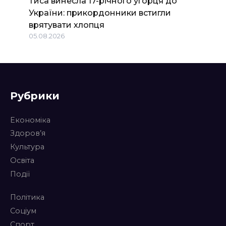
Тиса винесла 17-річного угорця до
України: прикордонники встигли
врятувати хлопця
05.08.2026
Рубрики
Економіка
Здоров’я
Культура
Освіта
Події
Політика
Соціум
Спорт