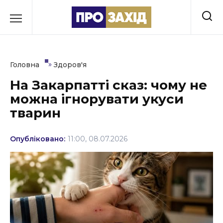
Перейти
до
РУБРИКИ
вмісту
Економіка
»
Головна
Здоров'я
Здоров’я
На Закарпатті сказ: чому не
можна ігнорувати укуси
Культура
тварин
Освіта
Опубліковано:
11:00, 08.07.2026
Події
Політика
Соціум
Спорт