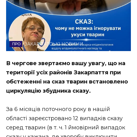
Стиль життя
Втрачений Ужгород
Втрачений Ужгород (відеоверсія)
ЗАКАРПАТСЬКІ НОВИНИ
В чергове звертаємо вашу увагу, що на
ЗАКАРПАТСЬКІ НОВИНИ
території усіх районів Закарпаття при
обстеженні на сказ тварин встановлено
НОВИНИ ЗАХІДНОЇ УКРАЇНИ
циркуляцію збудника сказу.
За 6 місяців поточного року в нашій
ФОТО
області зареєстровано 12 випадків сказу
серед тварин (в т. ч. 1 ймовірний випадок
сказу у кажана, де хворобу виключити