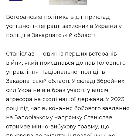
Стиль життя
Ветеранська політика в дії: приклад
Втрачений Ужгород
успішної інтеграції захисників України у
Втрачений Ужгород (відеоверсія)
поліції в Закарпатській області
Станіслав — один із перших ветеранів
війни, який приєднався до лав Головного
ЗАКАРПАТСЬКІ НОВИНИ
управління Національної поліції в
Закарпатській області. У складі Збройних
НОВИНИ ЗАХІДНОЇ УКРАЇНИ
сил України він брав участь у відсічі
агресора на сході нашої держави. У 2023
році під час виконання бойового завдання
ФОТО
на Запорізькому напрямку Станіслав
отримав мінно-вибухову травму, що
призвела до ампутації правої нижньої