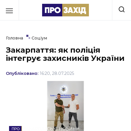
Перейти
до
РУБРИКИ
вмісту
Економіка
»
Головна
Соціум
Здоров’я
Закарпаття: як поліція
інтегрує захисників України
Культура
Освіта
Опубліковано:
16:20, 28.07.2025
Події
Політика
Соціум
Спорт
ЗАКАРПАТСЬКІ НОВИНИ