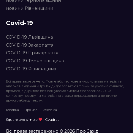
новини Тернопільщини
новини Рівненщини
Covid-19
COVID-19 Львівщина
COVID-19 Закарпаття
COVID-19 Прикарпаття
COVID-19 Тернопільщина
COVID-19 Рівненщина
Всі права застережено. Повне або часткове використання матеріалів
інтернет-видання «ПроЗахід» дозволяється тільки за умови активного,
прямого, відкритого для пошукових систем гіперпосилання на
конкретну новину чи матеріал та згадки першоджерела не нижче
другого абзацу тексту.
Головна
Про нас
Реклама
Square and simple
| Cvadrat
Всі права застережено © 2026 Про Захід