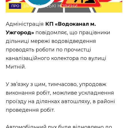
ЗАКАРПАТСЬКІ НОВИНИ
Стиль життя
Втрачений Ужгород
Адміністрація
КП «Водоканал м.
Ужгород»
повідомляє, що працівники
Втрачений Ужгород (відеоверсія)
дільниці мережі водовідведення
проводять роботи по прочистці
каналізаційного колектора по вулиці
ЗАКАРПАТСЬКІ НОВИНИ
Митній.
У зв’язку з цим, тимчасово, упродовж
НОВИНИ ЗАХІДНОЇ УКРАЇНИ
виконання робіт, можливе ускладнення
проїзду на ділянках автошляху, в районі
ФОТО
проведення робіт.
Автомобільний рух буде відновлено до