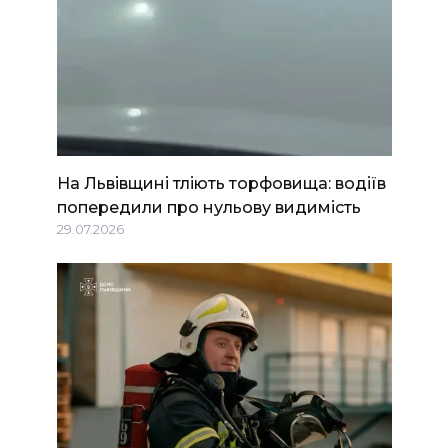
На Львівщині тліють торфовища: водіїв
попередили про нульову видимість
29.07.2026