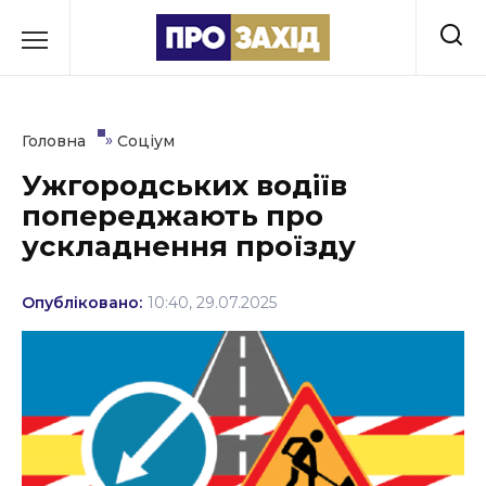
Перейти
до
РУБРИКИ
вмісту
Економіка
»
Головна
Соціум
Здоров’я
Ужгородських водіїв
попереджають про
Культура
ускладнення проїзду
Освіта
Опубліковано:
10:40, 29.07.2025
Події
Політика
Соціум
Спорт