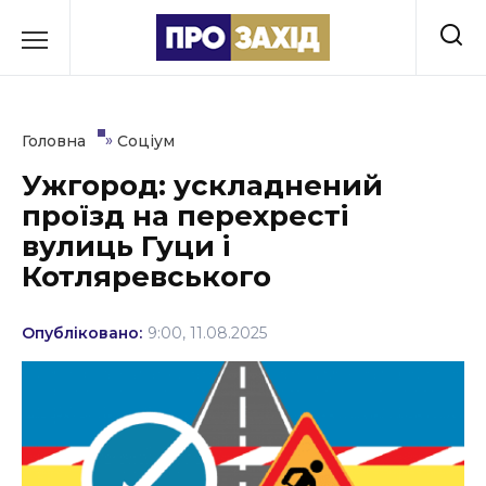
Перейти
до
РУБРИКИ
вмісту
Економіка
»
Головна
Соціум
Здоров’я
Ужгород: ускладнений
проїзд на перехресті
Культура
вулиць Гуци і
Освіта
Котляревського
Події
Опубліковано:
9:00, 11.08.2025
Політика
Соціум
Спорт