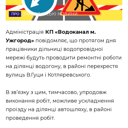
Стиль життя
ЗАКАРПАТСЬКІ НОВИНИ
Втрачений Ужгород
Адміністрація
КП «Водоканал м.
Втрачений Ужгород (відеоверсія)
Ужгород»
повідомляє, що протягом дня
працівники дільниці водопровідної
мережі будуть проводити ремонтні роботи
ЗАКАРПАТСЬКІ НОВИНИ
на ділянці водогону, в районі перехрестя
вулиць В.Гуци і Котляревського.
НОВИНИ ЗАХІДНОЇ УКРАЇНИ
В зв’язку з цим, тимчасово, упродовж
виконання робіт, можливе ускладнення
ФОТО
проїзду на ділянці автошляху, в районі
проведення робіт.