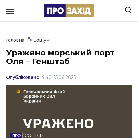
Перейти
до
РУБРИКИ
вмісту
Економіка
»
Головна
Соціум
Здоров’я
Уражено морський порт
Оля – Генштаб
Культура
Освіта
Опубліковано:
9:40, 15.08.2025
Події
Політика
Соціум
Спорт
СОЦІУМ