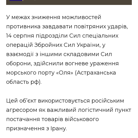
Стиль життя
У межах зниження можливостей
Втрачений Ужгород
противника завдавати повітряних ударів,
Втрачений Ужгород (відеоверсія)
14 серпня підрозділи Сил спеціальних
операцій Збройних Сил України, у
взаємодії з іншими складовими Сил
оборони, здійснили вогневе ураження
ЗАКАРПАТСЬКІ НОВИНИ
морського порту «Оля» (Астраханська
область рф).
НОВИНИ ЗАХІДНОЇ УКРАЇНИ
Цей об’єкт використовується російським
агресором як важливий логістичний пункт
ФОТО
постачання товарів військового
призначення з Ірану.