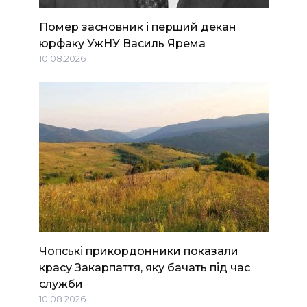
Помер засновник і перший декан
юрфаку УжНУ Василь Ярема
10.08.2026
Чопські прикордонники показали
красу Закарпаття, яку бачать під час
служби
10.08.2026