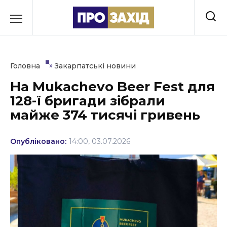
Перейти
до
РУБРИКИ
вмісту
Економіка
»
Головна
Закарпатські новини
Здоров’я
На Mukachevo Beer Fest для
128-ї бригади зібрали
Культура
майже 374 тисячі гривень
Освіта
Опубліковано:
14:00, 03.07.2026
Події
Політика
Соціум
Спорт