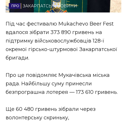
ЗАКАРПАТСЬКІ НОВИНИ
Стиль життя
Втрачений Ужгород
Під час фестивалю Mukachevo Beer Fest
вдалося зібрати 373 890 гривень на
Втрачений Ужгород (відеоверсія)
підтримку військовослужбовців 128-ї
окремої гірсько-штурмової Закарпатської
бригади.
ЗАКАРПАТСЬКІ НОВИНИ
Про це повідомляє Мукачівська міська
рада. Найбільшу суму принесли
НОВИНИ ЗАХІДНОЇ УКРАЇНИ
безпрограшна лотерея — 173 610 гривень.
ФОТО
Ще 60 480 гривень зібрали через
волонтерську скриньку,