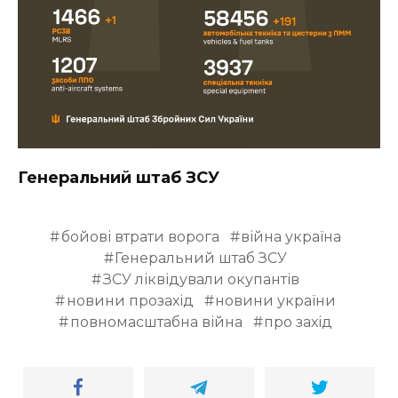
Генеральний штаб ЗСУ
бойові втрати ворога
війна україна
Генеральний штаб ЗСУ
ЗСУ ліквідували окупантів
новини прозахід
новини україни
повномасштабна війна
про захід