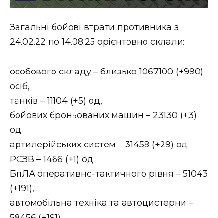
Стиль життя
Загальні бойові втрати противника з
Втрачений Ужгород
24.02.22 по 14.08.25 орієнтовно склали:
Втрачений Ужгород (відеоверсія)
особового складу – близько 1067100 (+990)
осіб,
танків – 11104 (+5) од,
ЗАКАРПАТСЬКІ НОВИНИ
бойових броньованих машин – 23130 (+3)
од
НОВИНИ ЗАХІДНОЇ УКРАЇНИ
артилерійських систем – 31458 (+29) од
РСЗВ – 1466 (+1) од
БпЛА оперативно-тактичного рівня – 51043
ФОТО
(+191),
автомобільна техніка та автоцистерни –
58456 (+191).