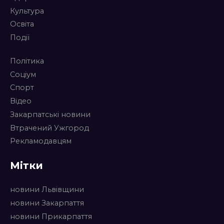
Культура
Освіта
Події
Політика
Соціум
Спорт
Відео
Закарпатські новини
Втрачений Ужгород
Рекламодавцям
Мітки
новини Львівщини
новини Закарпаття
новини Прикарпаття