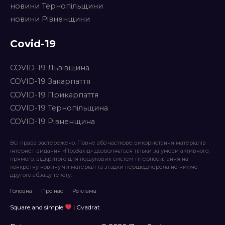
новини Тернопільщини
новини Рівненщини
Covid-19
COVID-19 Львівщина
COVID-19 Закарпаття
COVID-19 Прикарпаття
COVID-19 Тернопільщина
COVID-19 Рівненщина
Всі права застережено. Повне або часткове використання матеріалів
інтернет-видання «ПроЗахід» дозволяється тільки за умови активного,
прямого, відкритого для пошукових систем гіперпосилання на
конкретну новину чи матеріал та згадки першоджерела не нижче
другого абзацу тексту.
Головна
Про нас
Реклама
Square and simple
| Cvadrat