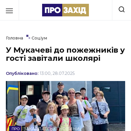
Перейти
до
РУБРИКИ
вмісту
Економіка
»
Головна
Соціум
Здоров’я
У Мукачеві до пожежників у
гості завітали школярі
Культура
Освіта
Опубліковано:
13:00, 28.07.2025
Події
Політика
Соціум
Спорт
ЗАКАРПАТСЬКІ НОВИНИ