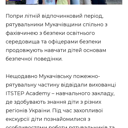
Стиль життя
Попри літній відпочинковий період,
Втрачений Ужгород
рятувальники Мукачівщини спільно з
Втрачений Ужгород (відеоверсія)
фахівчинею з безпеки освітнього
середовища та офіцерами безпеки
продовжують навчати дітей основам
безпечної поведінки.
ЗАКАРПАТСЬКІ НОВИНИ
Нещодавно Мукачівську пожежно-
НОВИНИ ЗАХІДНОЇ УКРАЇНИ
рятувальну частину відвідали вихованці
ITSTEP Academy – навчального закладу,
де здобувають знання діти з різних
ФОТО
регіонів України. Під час захопливої
екскурсії діти познайомилися з
особливостями роботи рятувальників та