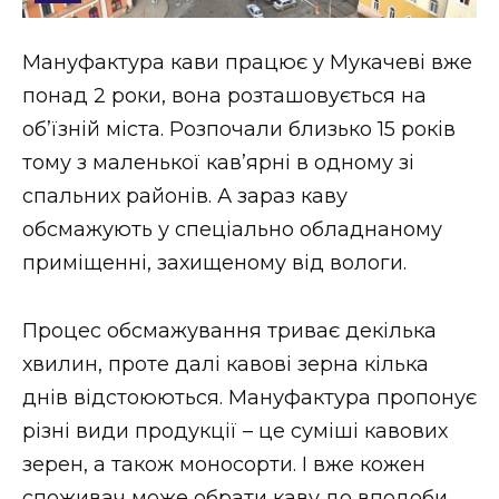
Стиль життя
Мануфактура кави працює у Мукачеві вже
Втрачений Ужгород
понад 2 роки, вона розташовується на
Втрачений Ужгород (відеоверсія)
об’їзній міста. Розпочали близько 15 років
тому з маленької кав’ярні в одному зі
спальних районів. А зараз каву
обсмажують у спеціально обладнаному
ЗАКАРПАТСЬКІ НОВИНИ
приміщенні, захищеному від вологи.
НОВИНИ ЗАХІДНОЇ УКРАЇНИ
Процес обсмажування триває декілька
хвилин, проте далі кавові зерна кілька
днів відстоюються. Мануфактура пропонує
ФОТО
різні види продукції – це суміші кавових
зерен, а також моносорти. І вже кожен
споживач може обрати каву до вподоби.