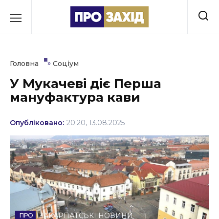
Перейти
до
РУБРИКИ
вмісту
Економіка
»
Головна
Соціум
Здоров’я
У Мукачеві діє Перша
мануфактура кави
Культура
Освіта
Опубліковано:
20:20, 13.08.2025
Події
Політика
Соціум
Спорт
ЗАКАРПАТСЬКІ НОВИНИ