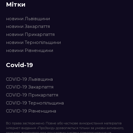
Мітки
новини Львівщини
новини Закарпаття
новини Прикарпаття
новини Тернопільщини
новини Рівненщини
Covid-19
COVID-19 Львівщина
COVID-19 Закарпаття
COVID-19 Прикарпаття
COVID-19 Тернопільщина
COVID-19 Рівненщина
Всі права застережено. Повне або часткове використання матеріалів
інтернет-видання «ПроЗахід» дозволяється тільки за умови активного,
прямого, відкритого для пошукових систем гіперпосилання на