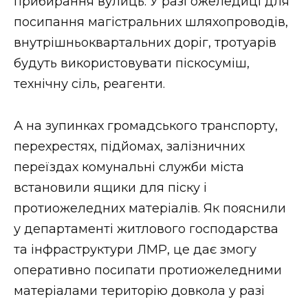
прибирання вулиць. У разі ожеледиці для
посипання магістральних шляхопроводів,
внутрішньоквартальних доріг, тротуарів
будуть використовувати піскосуміш,
технічну сіль, реагенти.
А на зупинках громадського транспорту,
перехрестях, підйомах, залізничних
переїздах комунальні служби міста
встановили ящики для піску і
протиожеледних матеріалів. Як пояснили
у департаменті житлового господарства
та інфраструктури ЛМР, це дає змогу
оперативно посипати протиожеледними
матеріалами територію довкола у разі