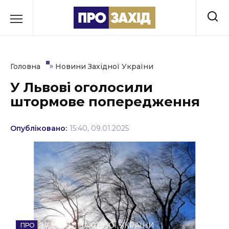
Перейти
до
РУБРИКИ
вмісту
Економіка
»
Головна
Новини Західної України
Здоров’я
У Львові оголосили
штормове попередження
Культура
Освіта
Опубліковано:
15:40, 09.01.2025
Події
Політика
Соціум
Спорт
НОВИНИ ЗАХІДНОЇ УКРАЇНИ