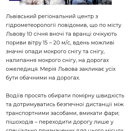
Стиль життя
Львівський регіональний центр з
Втрачений Ужгород
гідрометеорології повідомив, що по місту
Втрачений Ужгород (відеоверсія)
Львову 10 січня вночі та вранці очікують
пориви вітру 15 – 20 м/с, вдень можливі
значні опади мокрого снігу та снігу,
налипання мокрого снігу, на дорогах
ЗАКАРПАТСЬКІ НОВИНИ
ожеледиця. Мерія Львова закликає усіх
бути обачними на дорогах.
НОВИНИ ЗАХІДНОЇ УКРАЇНИ
Водіїв просять обирати помірну швидкість
та дотримуватись безпечної дистанції між
ФОТО
транспортними засобами, вмикати фари;
пішоходів – переходити дорогу лише у
спеціально призначених для цього місцях,