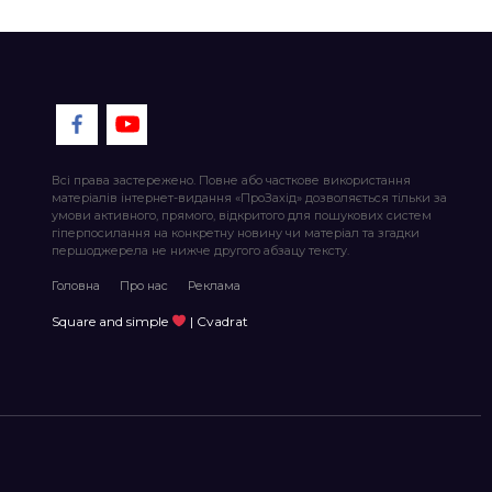
Всі права застережено. Повне або часткове використання
матеріалів інтернет-видання «ПроЗахід» дозволяється тільки за
умови активного, прямого, відкритого для пошукових систем
гіперпосилання на конкретну новину чи матеріал та згадки
першоджерела не нижче другого абзацу тексту.
Головна
Про нас
Реклама
Square and simple
| Cvadrat