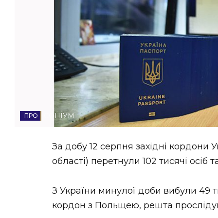
НОВИНИ ЗАХІДНОЇ УКРАЇНИ
ФОТО
ВІДЕО
СОЦІУМ
За добу 12 серпня західні кордони 
області) перетнули 102 тисячі осіб т
З України минулої доби вибули 49 ти
кордон з Польщею, решта прослідув