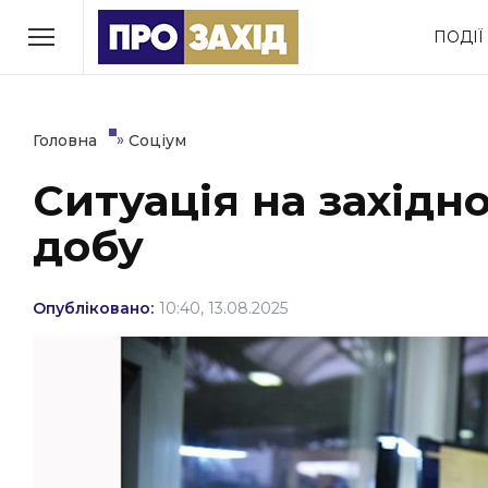
Перейти
ПОДІЇ
до
РУБРИКИ
вмісту
Економіка
Здоров’я
»
Головна
Соціум
Ситуація на західн
Політика
Соціум
добу
Втрачений Ужгород
(відеоверсія)
Опубліковано:
10:40, 13.08.2025
ЗАКАРПАТСЬКІ НОВИНИ