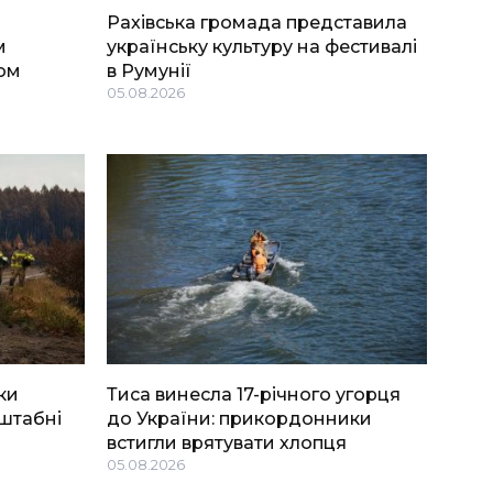
Рахівська громада представила
м
українську культуру на фестивалі
ом
в Румунії
05.08.2026
ки
Тиса винесла 17-річного угорця
штабні
до України: прикордонники
встигли врятувати хлопця
05.08.2026