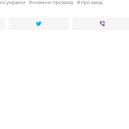
ої україни
новини прозахід
про захід