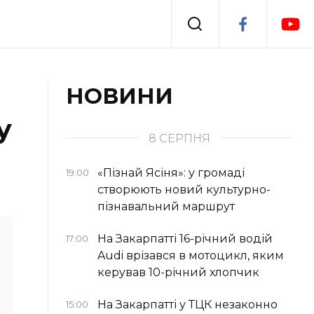
Події
НОВИНИ
у
я
Втрачений Ужгород
8 СЕРПНЯ
«Пізнай Ясіня»: у громаді
19:00
створюють новий культурно-
пізнавальний маршрут
На Закарпатті 16-річний водій
17:00
Audi врізався в мотоцикл, яким
керував 10-річний хлопчик
На Закарпатті у ТЦК незаконно
15:00