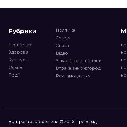
Рубрики
М
Політика
Соціум
Економіка
но
Спорт
Здоров’я
но
Відео
Культура
но
Закарпатські новини
Освіта
но
Втрачений Ужгород
Події
но
Рекламодавцям
Всі права застережено © 2026 Про Захід