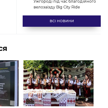
Ужгороді під час благодійного
велозаїзду Big Сity Ride
ВСІ НОВИНИ
ся