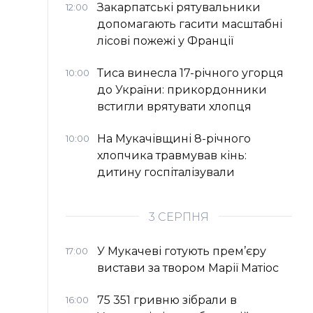
Закарпатські рятувальники
12:00
допомагають гасити масштабні
лісові пожежі у Франції
Тиса винесла 17-річного угорця
10:00
до України: прикордонники
встигли врятувати хлопця
На Мукачівщині 8-річного
10:00
хлопчика травмував кінь:
дитину госпіталізували
3 СЕРПНЯ
У Мукачеві готують прем’єру
17:00
вистави за твором Марії Матіос
75 351 гривню зібрали в
16:00