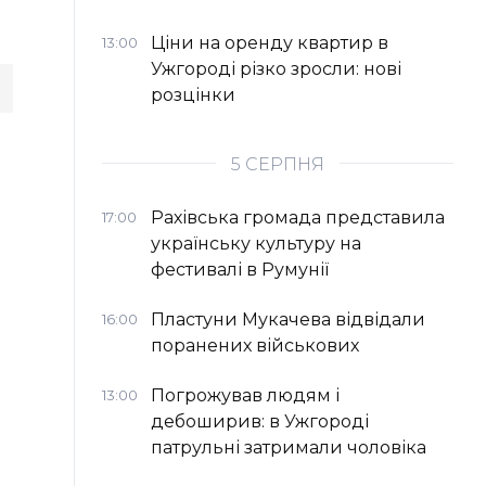
Ціни на оренду квартир в
13:00
Ужгороді різко зросли: нові
розцінки
5 СЕРПНЯ
Рахівська громада представила
17:00
українську культуру на
фестивалі в Румунії
Пластуни Мукачева відвідали
16:00
поранених військових
Погрожував людям і
13:00
дебоширив: в Ужгороді
патрульні затримали чоловіка