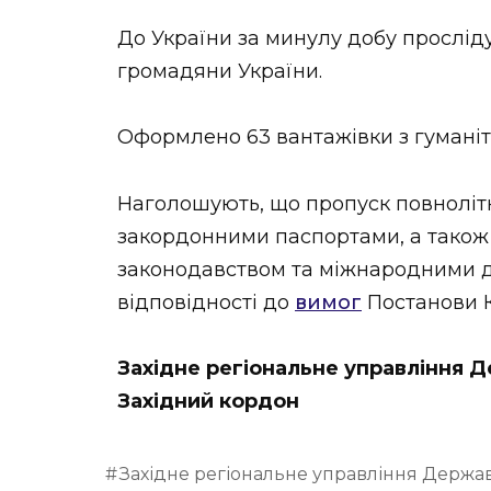
До України за минулу добу прослідув
громадяни України.
Оформлено 63 вантажівки з гумані
Наголошують, що пропуск повнолітн
закордонними паспортами, а тако
законодавством та міжнародними д
відповідності до
вимог
Постанови Ка
Західне регіональне управління
Західний кордон
Західне регіональне управління Держа