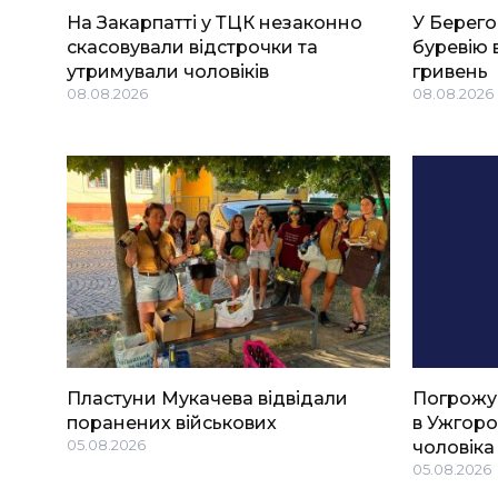
На Закарпатті у ТЦК незаконно
У Берего
скасовували відстрочки та
буревію 
утримували чоловіків
гривень
08.08.2026
08.08.2026
Пластуни Мукачева відвідали
Погрожу
поранених військових
в Ужгоро
05.08.2026
чоловіка
05.08.2026