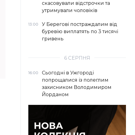
скасовували відстрочки та
утримували чоловіків
У Берегові постраждалим від
13:00
буревію виплатять по 3 тисячі
гривень
6 СЕРПНЯ
Сьогодні в Ужгороді
16:00
попрощалися із полеглим
захисником Володимиром
Йорданом