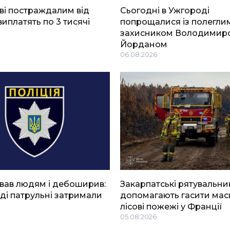
ві постраждалим від
Сьогодні в Ужгороді
виплатять по 3 тисячі
попрощалися із полегли
захисником Володимир
Йорданом
06.08.2026
вав людям і дебоширив:
Закарпатські рятувальни
ді патрульні затримали
допомагають гасити мас
лісові пожежі у Франції
05.08.2026