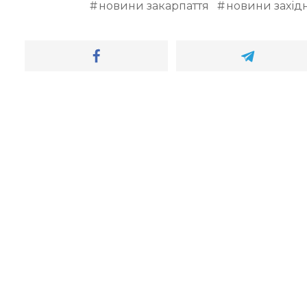
новини закарпаття
новини західн