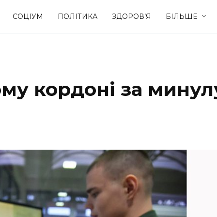
СОЦІУМ
ПОЛІТИКА
ЗДОРОВ’Я
БІЛЬШЕ
Культура
Освіта
ому кордоні за минул
Спорт
Стиль житт