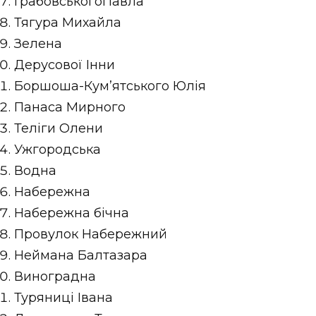
ГрабовськогоПавла
Тягура Михайла
Зелена
Дерусової Інни
Боршоша-Кум’ятського Юлія
Панаса Мирного
Теліги Олени
Ужгородська
Водна
Набережна
Набережна бічна
Провулок Набережний
Неймана Балтазара
Виноградна
Туряниці Івана