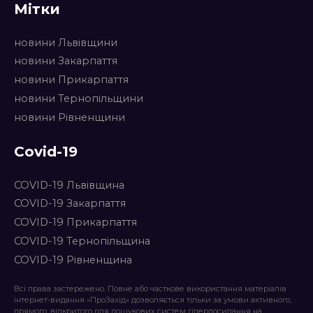
Мітки
новини Львівщини
новини Закарпаття
новини Прикарпаття
новини Тернопільщини
новини Рівненщини
Covid-19
COVID-19 Львівщина
COVID-19 Закарпаття
COVID-19 Прикарпаття
COVID-19 Тернопільщина
COVID-19 Рівненщина
Всі права застережено. Повне або часткове використання матеріалів
інтернет-видання «ПроЗахід» дозволяється тільки за умови активного,
прямого, відкритого для пошукових систем гіперпосилання на