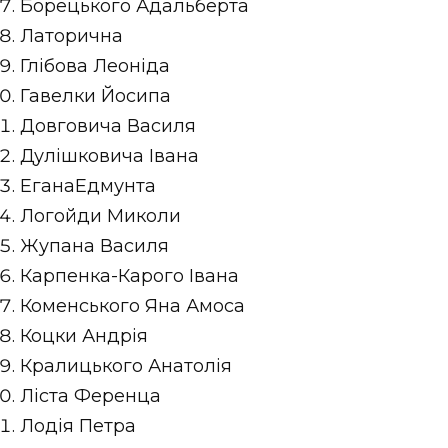
Борецького Адальберта
Латорична
Глібова Леоніда
Гавелки Йосипа
Довговича Василя
Дулішковича Івана
ЕганаЕдмунта
Логойди Миколи
Жупана Василя
Карпенка-Карого Івана
Коменського Яна Амоса
Коцки Андрія
Кралицького Анатолія
Ліста Ференца
Лодія Петра