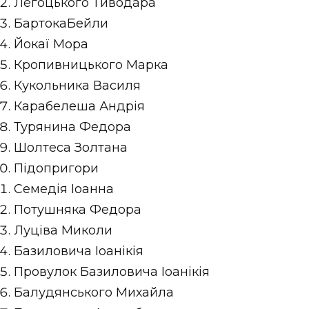
Легоцького Тиводара
БартокаБейли
Йокаї Мора
Кропивницького Марка
Кукольника Василя
Карабелеша Андрія
Турянина Федора
Шолтеса Золтана
Підопригори
Семедія Іоанна
Потушняка Федора
Луціва Миколи
Базиловича Іоанікія
Провулок Базиловича Іоанікія
Балудянського Михайла