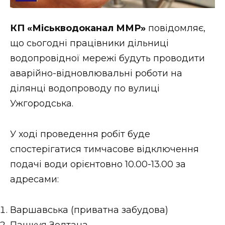
Стиль життя
КП «Міськводоканал ММР»
повідомляє,
Втрачений Ужгород
що сьогодні працівники дільниці
Втрачений Ужгород (відеоверсія)
водопровідної мережі будуть проводити
аварійно-відновлювальні роботи на
ділянці водопроводу по вулиці
Ужгородська.
ЗАКАРПАТСЬКІ НОВИНИ
У ході проведення робіт буде
НОВИНИ ЗАХІДНОЇ УКРАЇНИ
спостерігатися тимчасове відключення
подачі води орієнтовно 10.00-13.00 за
адресами:
ФОТО
Варшавська (приватна забудова)
Пашкуя Золтана