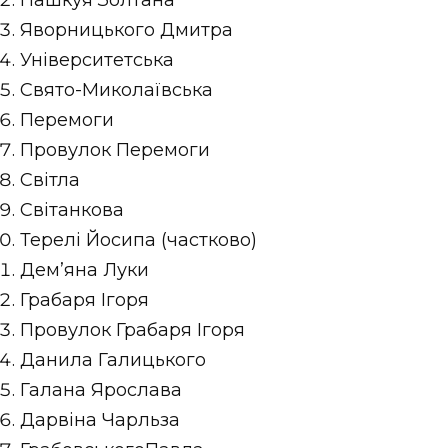
ВІДЕО
Яворницького Дмитра
Університетська
Свято-Миколаївська
Перемоги
Провулок Перемоги
Світла
Світанкова
Терелі Йосипа (частково)
Дем’яна Луки
Грабаря Ігоря
Провулок Грабаря Ігоря
Данила Галицького
Галана Ярослава
Дарвіна Чарльза