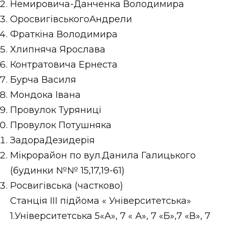
Немировича-Данченка Володимира
ОросвигівськогоАндрели
Фраткіна Володимира
Хлипняча Ярослава
Контратовича Ернеста
Бурча Василя
Мондока Івана
Провулок Туряниці
Провулок Потушняка
ЗадораДезидерія
Мікрорайон по вул.Данила Галицького
(будинки №№ 15,17,19-61)
Росвигівська (частково)
Станція ІІІ підйома « Університетська»
1.Університетська 5«А», 7 « А», 7 «Б»,7 «В», 7