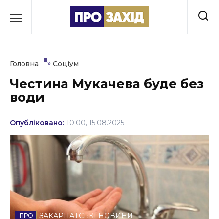
Перейти
до
РУБРИКИ
вмісту
Економіка
»
Головна
Соціум
Здоров’я
Честина Мукачева буде без
води
Культура
Освіта
Опубліковано:
10:00, 15.08.2025
Події
Політика
Соціум
Спорт
ЗАКАРПАТСЬКІ НОВИНИ