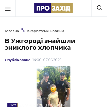
Перейти
до
РУБРИКИ
вмісту
Економіка
»
Головна
Закарпатські новини
Здоров’я
В Ужгороді знайшли
зниклого хлопчика
Культура
Освіта
Опубліковано:
14:00, 07.06.2025
Події
Політика
Соціум
Спорт
ЗАКАРПАТСЬКІ НОВИНИ