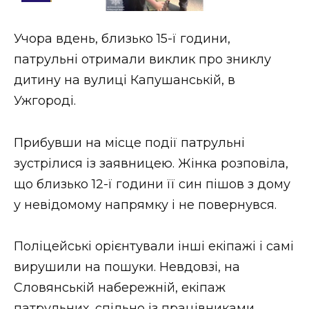
Стиль життя
Учора вдень, близько 15-ї години,
Втрачений Ужгород
патрульні отримали виклик про зниклу
Втрачений Ужгород (відеоверсія)
дитину на вулиці Капушанській, в
Ужгороді.
Прибувши на місце події патрульні
ЗАКАРПАТСЬКІ НОВИНИ
зустрілися із заявницею. Жінка розповіла,
що близько 12-ї години її син пішов з дому
НОВИНИ ЗАХІДНОЇ УКРАЇНИ
у невідомому напрямку і не повернувся.
Поліцейські орієнтували інші екіпажі і самі
ФОТО
вирушили на пошуки. Невдовзі, на
Словянській набережній, екіпаж
патрульних, спільно із працівниками