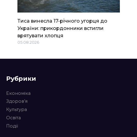
Тиса винесла 17-річного угорця до
України: прикордонники встигли
врятувати хлопця
05.08.2026
Рубрики
Економіка
Здоров’я
Культура
Освіта
Події