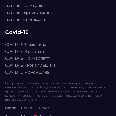
новини Прикарпаття
новини Тернопільщини
новини Рівненщини
Covid-19
COVID-19 Львівщина
COVID-19 Закарпаття
COVID-19 Прикарпаття
COVID-19 Тернопільщина
COVID-19 Рівненщина
Всі права застережено. Повне або часткове використання матеріалів
інтернет-видання «ПроЗахід» дозволяється тільки за умови активного,
прямого, відкритого для пошукових систем гіперпосилання на
конкретну новину чи матеріал та згадки першоджерела не нижче
другого абзацу тексту.
Головна
Про нас
Реклама