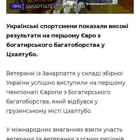
ЗАКАРПАТСЬКІ НОВИНИ
Стиль життя
Втрачений Ужгород
Українські спортсмени показали високі
результати на першому Євро з
Втрачений Ужгород (відеоверсія)
богатирського багатоборства у
Цхалтубо.
ЗАКАРПАТСЬКІ НОВИНИ
Ветерани із Закарпаття у складі збірної
України успішно виступили на першому
Чемпіонаті Європи з богатирського
НОВИНИ ЗАХІДНОЇ УКРАЇНИ
багатоборства, який відбувся у
грузинському місті Цхалтубо.
ФОТО
У міжнародних змаганнях взяли участь
ветерани та ветеранки з різних регіонів