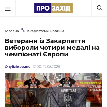
Перейти
до
РУБРИКИ
вмісту
Економіка
»
Головна
Закарпатські новини
Здоров’я
Ветерани із Закарпаття
вибороли чотири медалі на
Культура
чемпіонаті Європи
Освіта
Опубліковано:
12:00, 17.05.2026
Події
Політика
Соціум
Спорт