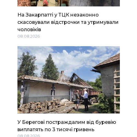
На Закарпатті у ТЦК незаконно
скасовували відстрочки та утримували
чоловіків
08.08.2026
У Берегові постраждалим від буревію
виплатять по 3 тисячі гривень
08.08.2026